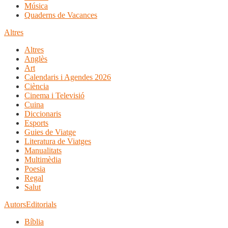
Música
Quaderns de Vacances
Altres
Altres
Anglès
Art
Calendaris i Agendes 2026
Ciència
Cinema i Televisió
Cuina
Diccionaris
Esports
Guies de Viatge
Literatura de Viatges
Manualitats
Multimèdia
Poesia
Regal
Salut
Autors
Editorials
Bíblia