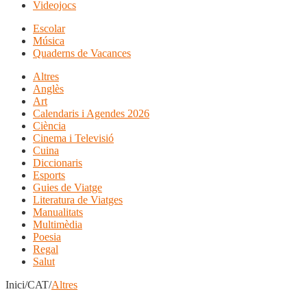
Videojocs
Escolar
Música
Quaderns de Vacances
Altres
Anglès
Art
Calendaris i Agendes 2026
Ciència
Cinema i Televisió
Cuina
Diccionaris
Esports
Guies de Viatge
Literatura de Viatges
Manualitats
Multimèdia
Poesia
Regal
Salut
Inici/CAT/
Altres