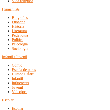
Vida religiosa
Humanitats
Biografies
Filosofia
Història
Literatura
Pedagogia
Política
Psicologia
Sociologia
Infantil / Juvenil
Còmic
Escola de pares
Humor Gràfic
Infantil
Influencers
Juvenil
Videojocs
Escolar
Escolar