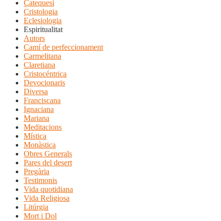
Catequesi
Cristologia
Eclesiologia
Espiritualitat
Autors
Camí de perfeccionament
Carmelitana
Claretiana
Cristocéntrica
Devocionaris
Diversa
Franciscana
Ignaciana
Mariana
Meditacions
Mística
Monàstica
Obres Generals
Pares del desert
Pregària
Testimonis
Vida quotidiana
Vida Religiosa
Litúrgia
Mort i Dol