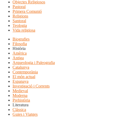
Objectes Religiosos
Pastoral
Primera Comunió
Religions
Santoral
Teologia
Vida religiosa
Biografies
Filosofia
Història
Amèrica
Antiga
Arqueologia i Paleografia
Catalunya
Contemporània
El món actual
Espanaya
Investigació i Corrents
Medieval
Moderna
Prehistòria
Literatura
Clàssica
Guies i Viatges