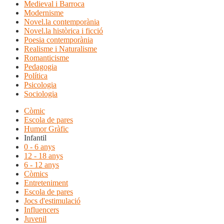
Medieval i Barroca
Modernisme
Novel.la contemporània
Novel.la històrica i ficció
Poesia contemporània
Realisme i Naturalisme
Romanticisme
Pedagogia
Política
Psicologia
Sociologia
Còmic
Escola de pares
Humor Gràfic
Infantil
0 - 6 anys
12 - 18 anys
6 - 12 anys
Còmics
Entreteniment
Escola de pares
Jocs d'estimulació
Influencers
Juvenil