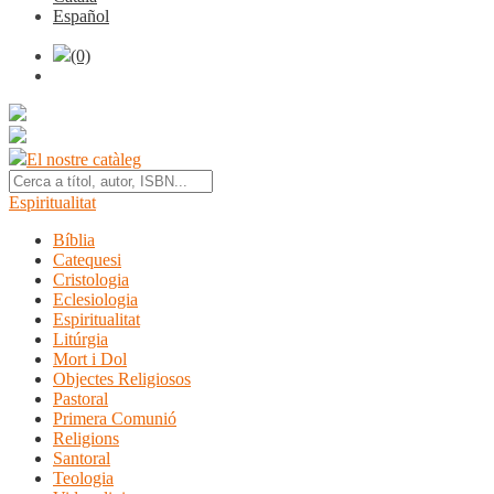
Español
(0)
El nostre catàleg
Espiritualitat
Bíblia
Catequesi
Cristologia
Eclesiologia
Espiritualitat
Litúrgia
Mort i Dol
Objectes Religiosos
Pastoral
Primera Comunió
Religions
Santoral
Teologia