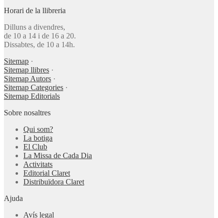
Horari de la llibreria
Dilluns a divendres,
de 10 a 14 i de 16 a 20.
Dissabtes, de 10 a 14h.
Sitemap
·
Sitemap llibres
·
Sitemap Autors
·
Sitemap Categories
·
Sitemap Editorials
Sobre nosaltres
Qui som?
La botiga
El Club
La Missa de Cada Dia
Activitats
Editorial Claret
Distribuïdora Claret
Ajuda
Avís legal