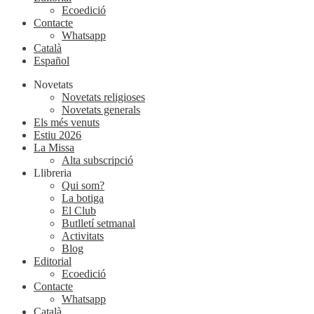
Ecoedició
Contacte
Whatsapp
Català
Español
Novetats
Novetats religioses
Novetats generals
Els més venuts
Estiu 2026
La Missa
Alta subscripció
Llibreria
Qui som?
La botiga
El Club
Butlletí setmanal
Activitats
Blog
Editorial
Ecoedició
Contacte
Whatsapp
Català