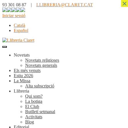
×
93 301 08 87 |
LLIBRERIA@CLARET.CAT
Iniciar sessió
Català
Español
Novetats
Novetats religioses
Novetats generals
Els més venuts
Estiu 2026
La Missa
Alta subscripció
Llibreria
Qui som?
La botiga
El Club
Butlletí setmanal
Activitats
Blog
Editorial