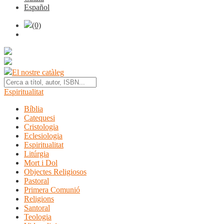
Español
(0)
El nostre catàleg
Espiritualitat
Bíblia
Catequesi
Cristologia
Eclesiologia
Espiritualitat
Litúrgia
Mort i Dol
Objectes Religiosos
Pastoral
Primera Comunió
Religions
Santoral
Teologia