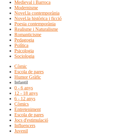
Medieval i Barroca
Modernisme
Novel.la contemporània
Novel.la històrica i ficció
Poesia contemporània
Realisme i Naturalisme
Romanticisme
Pedagogia
Política
Psicologia
Sociologia
Còmic
Escola de pares
Humor Gràfic
Infantil
0 - 6 anys
12 - 18 anys
6 - 12 anys
Còmics
Entreteniment
Escola de pares
Jocs d'estimulació
Influencers
Juvenil