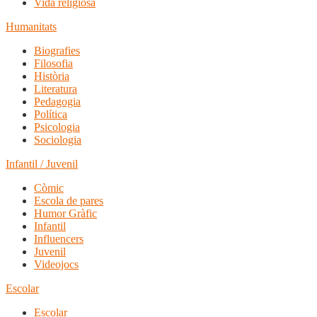
Vida religiosa
Humanitats
Biografies
Filosofia
Història
Literatura
Pedagogia
Política
Psicologia
Sociologia
Infantil / Juvenil
Còmic
Escola de pares
Humor Gràfic
Infantil
Influencers
Juvenil
Videojocs
Escolar
Escolar