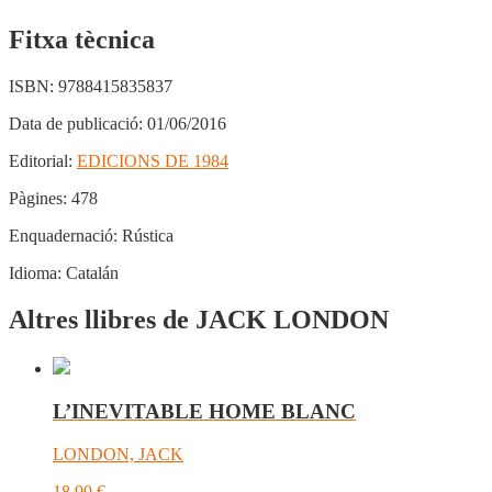
Fitxa tècnica
ISBN:
9788415835837
Data de publicació:
01/06/2016
Editorial:
EDICIONS DE 1984
Pàgines:
478
Enquadernació:
Rústica
Idioma:
Catalán
Altres llibres de JACK LONDON
L’INEVITABLE HOME BLANC
LONDON, JACK
18,90
€