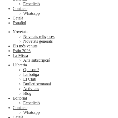
Ecoedició
Contacte
Whatsapp
Català
Español
Novetats
Novetats religioses
Novetats generals
Els més venuts
Estiu 2026
La Missa
Alta subscripció
Llibreria
Qui som?
La botiga
El Club
Butlletí setmanal
Activitats
Blog
Editorial
Ecoedició
Contacte
Whatsapp
Català