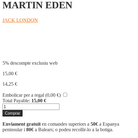
MARTIN EDEN
JACK LONDON
Compartir
5% descompte exclusiu web
15,00
€
14,25
€
Embolicar per a regal (
0,00
€
)
Total Payable:
15,00
€
quantitat
de
Comprar
MARTIN
EDEN
Enviament gratuït
en comandes superiors a
50€
a Espanya
peninsular i
80€
a Balears; o podeu recollir-lo a la botiga.