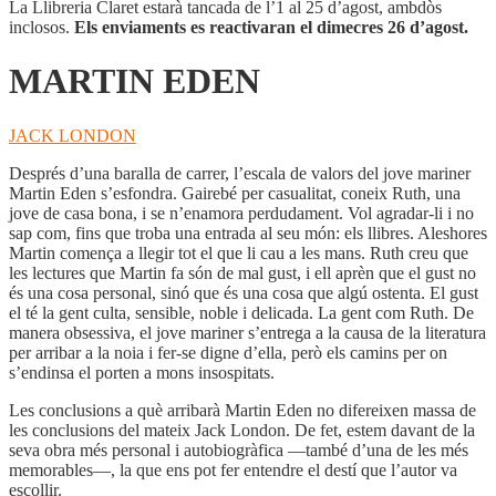
La Llibreria Claret estarà tancada de l’1 al 25 d’agost, ambdòs
inclosos.
Els enviaments es reactivaran el dimecres 26 d’agost.
MARTIN EDEN
JACK LONDON
Després d’una baralla de carrer, l’escala de valors del jove mariner
Martin Eden s’esfondra. Gairebé per casualitat, coneix Ruth, una
jove de casa bona, i se n’enamora perdudament. Vol agradar-li i no
sap com, fins que troba una entrada al seu món: els llibres. Aleshores
Martin comença a llegir tot el que li cau a les mans. Ruth creu que
les lectures que Martin fa són de mal gust, i ell aprèn que el gust no
és una cosa personal, sinó que és una cosa que algú ostenta. El gust
el té la gent culta, sensible, noble i delicada. La gent com Ruth. De
manera obsessiva, el jove mariner s’entrega a la causa de la literatura
per arribar a la noia i fer-se digne d’ella, però els camins per on
s’endinsa el porten a mons insospitats.
Les conclusions a què arribarà Martin Eden no difereixen massa de
les conclusions del mateix Jack London. De fet, estem davant de la
seva obra més personal i autobiogràfica —també d’una de les més
memorables—, la que ens pot fer entendre el destí que l’autor va
escollir.