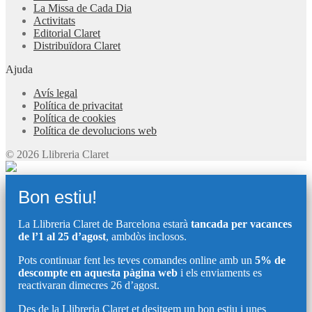
La Missa de Cada Dia
Activitats
Editorial Claret
Distribuïdora Claret
Ajuda
Avís legal
Política de privacitat
Política de cookies
Política de devolucions web
© 2026 Llibreria Claret
Bon estiu!
La Llibreria Claret de Barcelona estarà
tancada per vacances
de l’1 al 25 d’agost
, ambdòs inclosos.
Pots continuar fent les teves comandes online amb un
5% de
descompte en aquesta pàgina web
i els enviaments es
reactivaran dimecres 26 d’agost.
Des de la Llibreria Claret et desitgem un bon estiu i unes