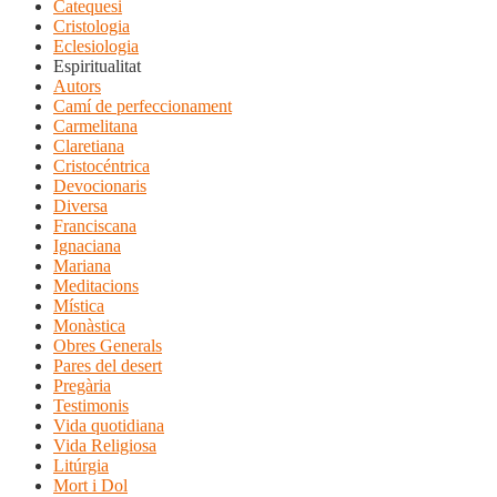
Catequesi
Cristologia
Eclesiologia
Espiritualitat
Autors
Camí de perfeccionament
Carmelitana
Claretiana
Cristocéntrica
Devocionaris
Diversa
Franciscana
Ignaciana
Mariana
Meditacions
Mística
Monàstica
Obres Generals
Pares del desert
Pregària
Testimonis
Vida quotidiana
Vida Religiosa
Litúrgia
Mort i Dol