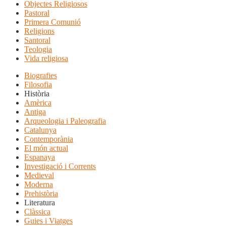
Objectes Religiosos
Pastoral
Primera Comunió
Religions
Santoral
Teologia
Vida religiosa
Biografies
Filosofia
Història
Amèrica
Antiga
Arqueologia i Paleografia
Catalunya
Contemporània
El món actual
Espanaya
Investigació i Corrents
Medieval
Moderna
Prehistòria
Literatura
Clàssica
Guies i Viatges