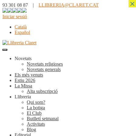
×
93 301 08 87 |
LLIBRERIA@CLARET.CAT
Iniciar sessió
Català
Español
Novetats
Novetats religioses
Novetats generals
Els més venuts
Estiu 2026
La Missa
Alta subscripció
Llibreria
Qui som?
La botiga
El Club
Butlletí setmanal
Activitats
Blog
Editorial