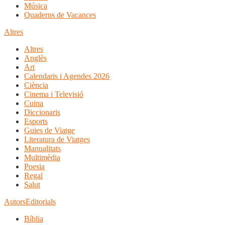
Música
Quaderns de Vacances
Altres
Altres
Anglès
Art
Calendaris i Agendes 2026
Ciència
Cinema i Televisió
Cuina
Diccionaris
Esports
Guies de Viatge
Literatura de Viatges
Manualitats
Multimèdia
Poesia
Regal
Salut
Autors
Editorials
Bíblia