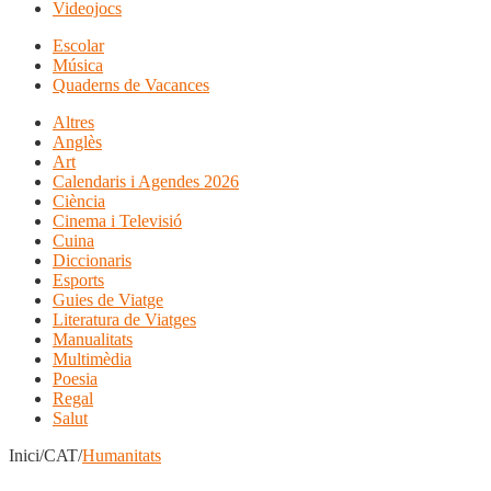
Videojocs
Escolar
Música
Quaderns de Vacances
Altres
Anglès
Art
Calendaris i Agendes 2026
Ciència
Cinema i Televisió
Cuina
Diccionaris
Esports
Guies de Viatge
Literatura de Viatges
Manualitats
Multimèdia
Poesia
Regal
Salut
Inici/CAT/
Humanitats