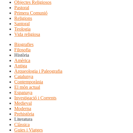
Objectes Religiosos
Pastoral
Primera Comunió
Religions
Santoral
Teologia
Vida religiosa
Biografies
Filosofia
Història
Amèrica
Antiga
Arqueologia i Paleografia
Catalunya
Contemporània
El món actual
Espanaya
Investigació i Corrents
Medieval
Moderna
Prehistòria
Literatura
Clàssica
Guies i Viatges