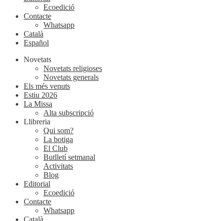
Ecoedició
Contacte
Whatsapp
Català
Español
Novetats
Novetats religioses
Novetats generals
Els més venuts
Estiu 2026
La Missa
Alta subscripció
Llibreria
Qui som?
La botiga
El Club
Butlletí setmanal
Activitats
Blog
Editorial
Ecoedició
Contacte
Whatsapp
Català