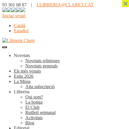
×
93 301 08 87 |
LLIBRERIA@CLARET.CAT
Iniciar sessió
Català
Español
Novetats
Novetats religioses
Novetats generals
Els més venuts
Estiu 2026
La Missa
Alta subscripció
Llibreria
Qui som?
La botiga
El Club
Butlletí setmanal
Activitats
Blog
Editorial