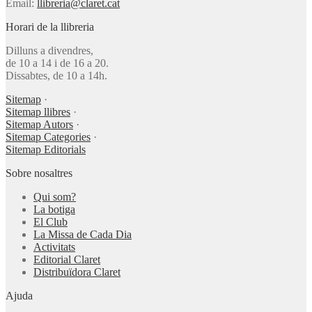
Email:
llibreria@claret.cat
Horari de la llibreria
Dilluns a divendres,
de 10 a 14 i de 16 a 20.
Dissabtes, de 10 a 14h.
Sitemap
·
Sitemap llibres
·
Sitemap Autors
·
Sitemap Categories
·
Sitemap Editorials
Sobre nosaltres
Qui som?
La botiga
El Club
La Missa de Cada Dia
Activitats
Editorial Claret
Distribuïdora Claret
Ajuda