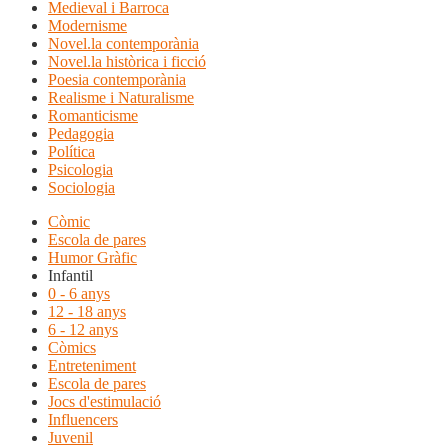
Medieval i Barroca
Modernisme
Novel.la contemporània
Novel.la històrica i ficció
Poesia contemporània
Realisme i Naturalisme
Romanticisme
Pedagogia
Política
Psicologia
Sociologia
Còmic
Escola de pares
Humor Gràfic
Infantil
0 - 6 anys
12 - 18 anys
6 - 12 anys
Còmics
Entreteniment
Escola de pares
Jocs d'estimulació
Influencers
Juvenil