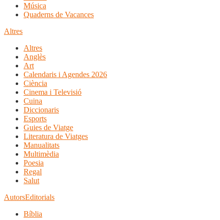
Música
Quaderns de Vacances
Altres
Altres
Anglès
Art
Calendaris i Agendes 2026
Ciència
Cinema i Televisió
Cuina
Diccionaris
Esports
Guies de Viatge
Literatura de Viatges
Manualitats
Multimèdia
Poesia
Regal
Salut
Autors
Editorials
Bíblia