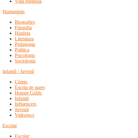
Vida religiosa
Humanitats
Biografies
Filosofia
Història
Literatura
Pedagogia
Política
Psicologia
Sociologia
Infantil / Juvenil
Còmic
Escola de pares
Humor Gràfic
Infantil
Influencers
Juvenil
Videojocs
Escolar
Escolar