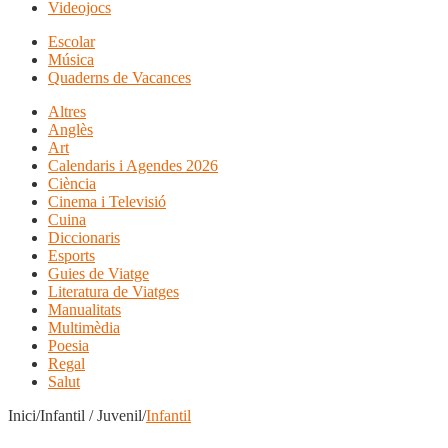
Videojocs
Escolar
Música
Quaderns de Vacances
Altres
Anglès
Art
Calendaris i Agendes 2026
Ciència
Cinema i Televisió
Cuina
Diccionaris
Esports
Guies de Viatge
Literatura de Viatges
Manualitats
Multimèdia
Poesia
Regal
Salut
Inici/Infantil / Juvenil/
Infantil