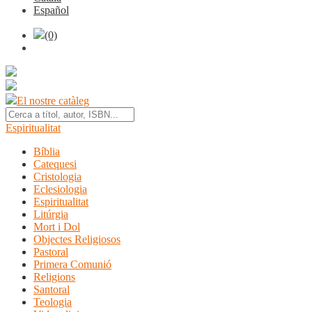
Español
(0)
El nostre catàleg
Espiritualitat
Bíblia
Catequesi
Cristologia
Eclesiologia
Espiritualitat
Litúrgia
Mort i Dol
Objectes Religiosos
Pastoral
Primera Comunió
Religions
Santoral
Teologia