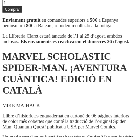
quantitat
de
Comprar
MARVEL
SCHOLASTIC
Enviament gratuït
en comandes superiors a
50€
a Espanya
SPIDER-
peninsular i
80€
a Balears; o podeu recollir-lo a la botiga.
MAN.
¡AVENTURA
La Llibreria Claret estarà tancada de l’1 al 25 d’agost, ambdòs
CUÀNTICA!
inclosos.
Els enviaments es reactivaran el dimecres 26 d’agost.
EDICIÓ
EN
MARVEL SCHOLASTIC
CATALÀ
SPIDER-MAN. ¡AVENTURA
CUÀNTICA! EDICIÓ EN
CATALÀ
MIKE MAIHACK
Llibre d’historietes enquadernat en cartoné de 96 pàgines interiors
de color més cobertes que conté la traducció de l’original Spider-
Man: Quantum Quest! publicat a USA per Marvel Comics.