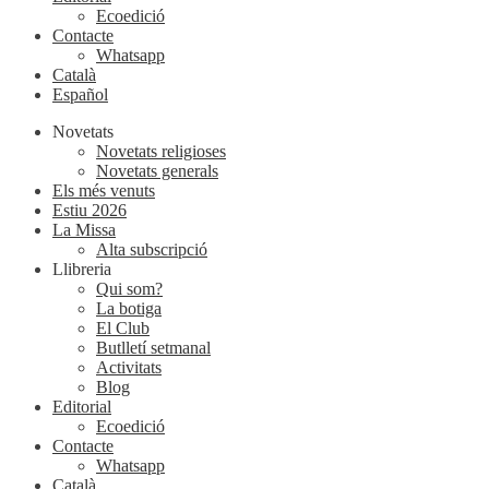
Ecoedició
Contacte
Whatsapp
Català
Español
Novetats
Novetats religioses
Novetats generals
Els més venuts
Estiu 2026
La Missa
Alta subscripció
Llibreria
Qui som?
La botiga
El Club
Butlletí setmanal
Activitats
Blog
Editorial
Ecoedició
Contacte
Whatsapp
Català