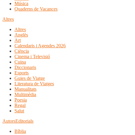
Música
Quaderns de Vacances
Altres
Altres
Anglès
Art
Calendaris i Agendes 2026
Ciència
Cinema i Televisió
Cuina
Diccionaris
Esports
Guies de Viatge
Literatura de Viatges
Manualitats
Multimèdia
Poesia
Regal
Salut
Autors
Editorials
Bíblia