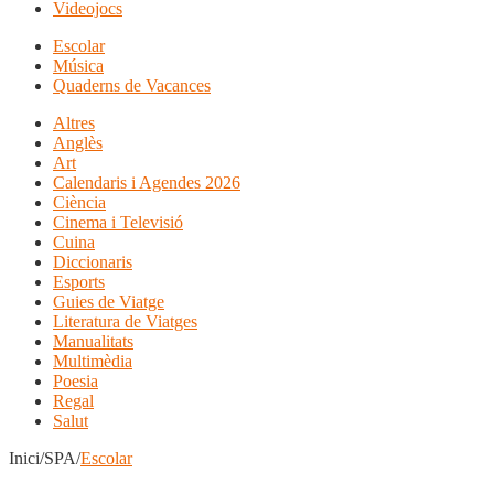
Videojocs
Escolar
Música
Quaderns de Vacances
Altres
Anglès
Art
Calendaris i Agendes 2026
Ciència
Cinema i Televisió
Cuina
Diccionaris
Esports
Guies de Viatge
Literatura de Viatges
Manualitats
Multimèdia
Poesia
Regal
Salut
Inici/SPA/
Escolar