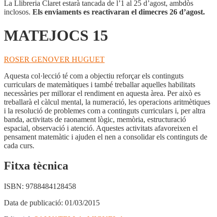
La Llibreria Claret estarà tancada de l’1 al 25 d’agost, ambdòs
inclosos.
Els enviaments es reactivaran el dimecres 26 d’agost.
MATEJOCS 15
ROSER GENOVER HUGUET
Aquesta col·lecció té com a objectiu reforçar els continguts
curriculars de matemàtiques i també treballar aquelles habilitats
necessàries per millorar el rendiment en aquesta àrea. Per això es
treballarà el càlcul mental, la numeració, les operacions aritmètiques
i la resolució de problemes com a continguts curriculars i, per altra
banda, activitats de raonament lògic, memòria, estructuració
espacial, observació i atenció. Aquestes activitats afavoreixen el
pensament matemàtic i ajuden el nen a consolidar els continguts de
cada curs.
Fitxa tècnica
ISBN:
9788484128458
Data de publicació:
01/03/2015