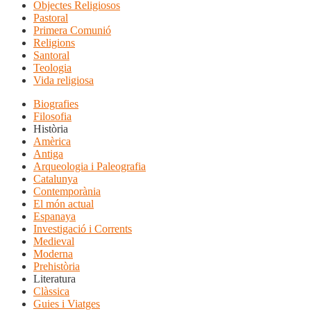
Objectes Religiosos
Pastoral
Primera Comunió
Religions
Santoral
Teologia
Vida religiosa
Biografies
Filosofia
Història
Amèrica
Antiga
Arqueologia i Paleografia
Catalunya
Contemporània
El món actual
Espanaya
Investigació i Corrents
Medieval
Moderna
Prehistòria
Literatura
Clàssica
Guies i Viatges