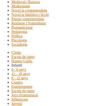
Medieval i Barroca
Modernisme
Novel.la contemporània
Novel.la històrica i ficció
Poesia contemporània
Realisme i Naturalisme
Romanticisme
Pedagogia
Política
Psicologia
Sociologia
Còmic
Escola de pares
Humor Gràfic
Infantil
0 - 6 anys
12 - 18 anys
6 - 12 anys
Còmics
Entreteniment
Escola de pares
Jocs d'estimulació
Influencers
Juvenil