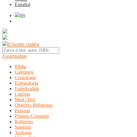
Español
(0)
El nostre catàleg
Espiritualitat
Bíblia
Catequesi
Cristologia
Eclesiologia
Espiritualitat
Litúrgia
Mort i Dol
Objectes Religiosos
Pastoral
Primera Comunió
Religions
Santoral
Teologia