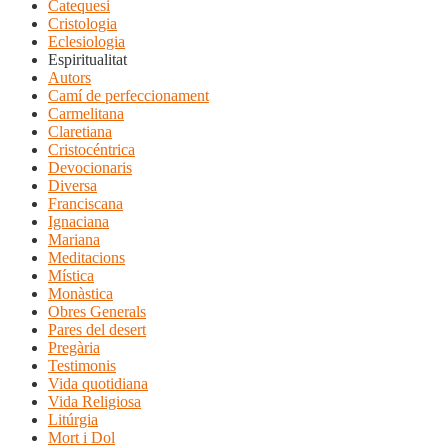
Catequesi
Cristologia
Eclesiologia
Espiritualitat
Autors
Camí de perfeccionament
Carmelitana
Claretiana
Cristocéntrica
Devocionaris
Diversa
Franciscana
Ignaciana
Mariana
Meditacions
Mística
Monàstica
Obres Generals
Pares del desert
Pregària
Testimonis
Vida quotidiana
Vida Religiosa
Litúrgia
Mort i Dol