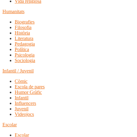
Vida religiosa
Humanitats
Biografies
Filosofia
Història
Literatura
Pedagogia
Política
Psicologia
Sociologia
Infantil / Juvenil
Còmic
Escola de pares
Humor Gràfic
Infantil
Influencers
Juvenil
Videojocs
Escolar
Escolar