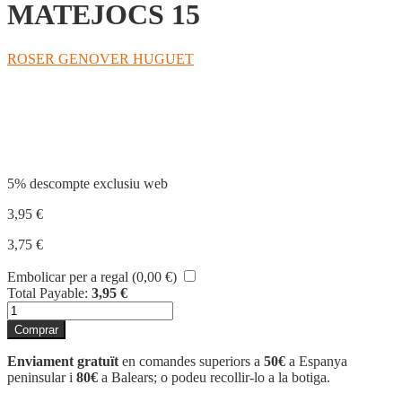
MATEJOCS 15
ROSER GENOVER HUGUET
Compartir
5% descompte exclusiu web
3,95
€
3,75
€
Embolicar per a regal (
0,00
€
)
Total Payable:
3,95
€
quantitat
de
Comprar
MATEJOCS
15
Enviament gratuït
en comandes superiors a
50€
a Espanya
peninsular i
80€
a Balears; o podeu recollir-lo a la botiga.