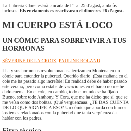
La Llibreria Claret estarà tancada de l’1 al 25 d’agost, ambdòs
inclosos.
Els enviaments es reactivaran el dimecres 26 d’agost.
MI CUERPO ESTÁ LOCO
UN CÓMIC PARA SOBREVIVIR A TUS
HORMONAS
SÉVERINE DE LA CROIX
,
PAULINE ROLAND
Lila y sus hormonas revolucionadas aterrizan en Montena en un
cómic para entender la pubertad. Querido diario, ¡Esta mañana en el
cole me ha pasado algo increíble! En realidad debe de haber pasado
este verano, pero como estaba de vacaciones en el barco no me he
dado cuenta. En el cole, en cambio, todo el mundo se ha fijado.
Bueno, sobre todo Anthony. Y Cora, que me ha dicho que sí, que se
me veían como dos bolitas. ¡Qué vergüenzaaa! ¿TE DAS CUENTA
DE LO QUE SIGNIFICA ESO? Un cómic que aborda con humor
los temas relacionados con la pubertad que tanta vergüenza da
hablar con los padres.
Fitxa tècnica