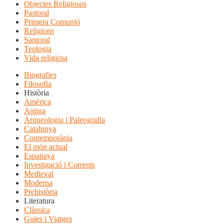
Objectes Religiosos
Pastoral
Primera Comunió
Religions
Santoral
Teologia
Vida religiosa
Biografies
Filosofia
Història
Amèrica
Antiga
Arqueologia i Paleografia
Catalunya
Contemporània
El món actual
Espanaya
Investigació i Corrents
Medieval
Moderna
Prehistòria
Literatura
Clàssica
Guies i Viatges