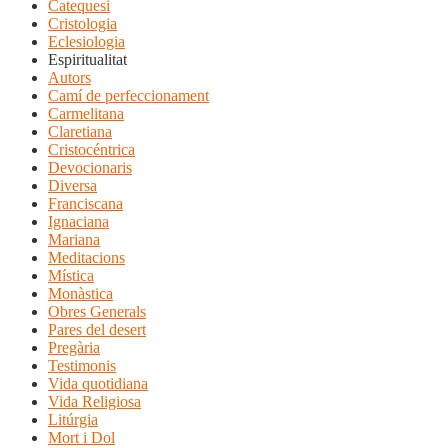
Catequesi
Cristologia
Eclesiologia
Espiritualitat
Autors
Camí de perfeccionament
Carmelitana
Claretiana
Cristocéntrica
Devocionaris
Diversa
Franciscana
Ignaciana
Mariana
Meditacions
Mística
Monàstica
Obres Generals
Pares del desert
Pregària
Testimonis
Vida quotidiana
Vida Religiosa
Litúrgia
Mort i Dol