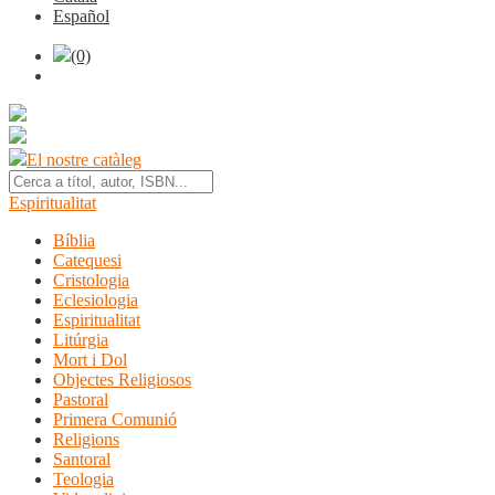
Español
(0)
El nostre catàleg
Espiritualitat
Bíblia
Catequesi
Cristologia
Eclesiologia
Espiritualitat
Litúrgia
Mort i Dol
Objectes Religiosos
Pastoral
Primera Comunió
Religions
Santoral
Teologia