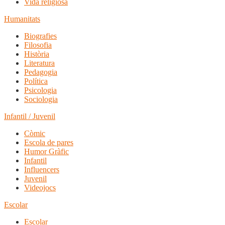
Vida religiosa
Humanitats
Biografies
Filosofia
Història
Literatura
Pedagogia
Política
Psicologia
Sociologia
Infantil / Juvenil
Còmic
Escola de pares
Humor Gràfic
Infantil
Influencers
Juvenil
Videojocs
Escolar
Escolar