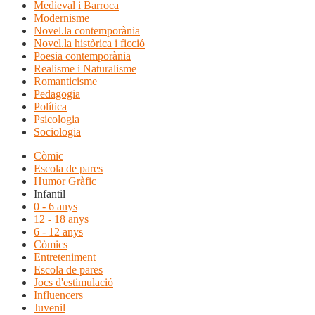
Medieval i Barroca
Modernisme
Novel.la contemporània
Novel.la històrica i ficció
Poesia contemporània
Realisme i Naturalisme
Romanticisme
Pedagogia
Política
Psicologia
Sociologia
Còmic
Escola de pares
Humor Gràfic
Infantil
0 - 6 anys
12 - 18 anys
6 - 12 anys
Còmics
Entreteniment
Escola de pares
Jocs d'estimulació
Influencers
Juvenil