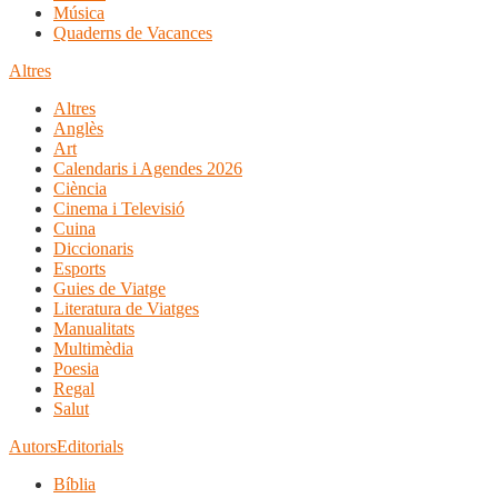
Música
Quaderns de Vacances
Altres
Altres
Anglès
Art
Calendaris i Agendes 2026
Ciència
Cinema i Televisió
Cuina
Diccionaris
Esports
Guies de Viatge
Literatura de Viatges
Manualitats
Multimèdia
Poesia
Regal
Salut
Autors
Editorials
Bíblia