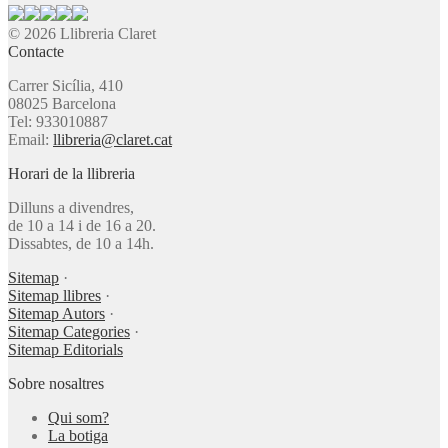
© 2026 Llibreria Claret
Contacte
Carrer Sicília, 410
08025 Barcelona
Tel: 933010887
Email:
llibreria@claret.cat
Horari de la llibreria
Dilluns a divendres,
de 10 a 14 i de 16 a 20.
Dissabtes, de 10 a 14h.
Sitemap
·
Sitemap llibres
·
Sitemap Autors
·
Sitemap Categories
·
Sitemap Editorials
Sobre nosaltres
Qui som?
La botiga