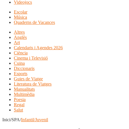
Videojocs
Escolar
Música
Quaderns de Vacances
Altres
Anglès
Art
Calendaris i Agendes 2026
Ciència
Cinema i Televisió
Cuina
Diccionaris
Esports
Guies de Viatge
Literatura de Viatges
Manualitats
Multimèdia
Poesia
Regal
Salut
Inici/SPA/
Infantil/Juvenil