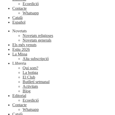
Ecoedició
Contacte
Whatsapp
Català
Español
Novetats
Novetats religioses
Novetats generals
Els més venuts
Estiu 2026
La Missa
Alta subscripció
Llibreria
Qui som?
La botiga
El Club
Butlletí setmanal
Activitats
Blog
Editorial
Ecoedició
Contacte
Whatsapp
Català