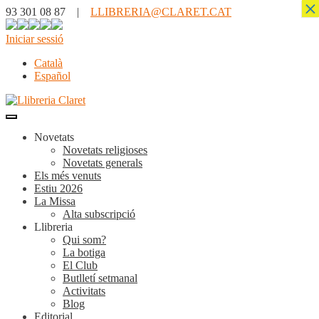
×
93 301 08 87 |
LLIBRERIA@CLARET.CAT
Iniciar sessió
Català
Español
Novetats
Novetats religioses
Novetats generals
Els més venuts
Estiu 2026
La Missa
Alta subscripció
Llibreria
Qui som?
La botiga
El Club
Butlletí setmanal
Activitats
Blog
Editorial