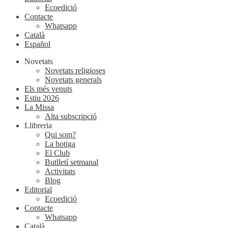
Ecoedició
Contacte
Whatsapp
Català
Español
Novetats
Novetats religioses
Novetats generals
Els més venuts
Estiu 2026
La Missa
Alta subscripció
Llibreria
Qui som?
La botiga
El Club
Butlletí setmanal
Activitats
Blog
Editorial
Ecoedició
Contacte
Whatsapp
Català