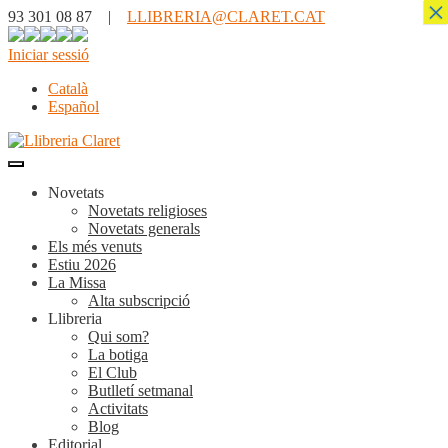
×
93 301 08 87 |
LLIBRERIA@CLARET.CAT
Iniciar sessió
Català
Español
Novetats
Novetats religioses
Novetats generals
Els més venuts
Estiu 2026
La Missa
Alta subscripció
Llibreria
Qui som?
La botiga
El Club
Butlletí setmanal
Activitats
Blog
Editorial