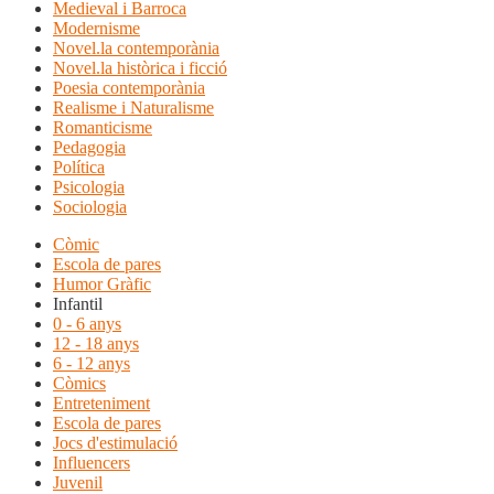
Medieval i Barroca
Modernisme
Novel.la contemporània
Novel.la històrica i ficció
Poesia contemporània
Realisme i Naturalisme
Romanticisme
Pedagogia
Política
Psicologia
Sociologia
Còmic
Escola de pares
Humor Gràfic
Infantil
0 - 6 anys
12 - 18 anys
6 - 12 anys
Còmics
Entreteniment
Escola de pares
Jocs d'estimulació
Influencers
Juvenil