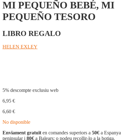
MI PEQUEÑO BEBÉ, MI
PEQUEÑO TESORO
LIBRO REGALO
HELEN EXLEY
Compartir
5% descompte exclusiu web
6,95
€
6,60
€
No disponible
Enviament gratuït
en comandes superiors a
50€
a Espanya
peninsular i
80€
a Balears; o podeu recollir-lo a la botiga.