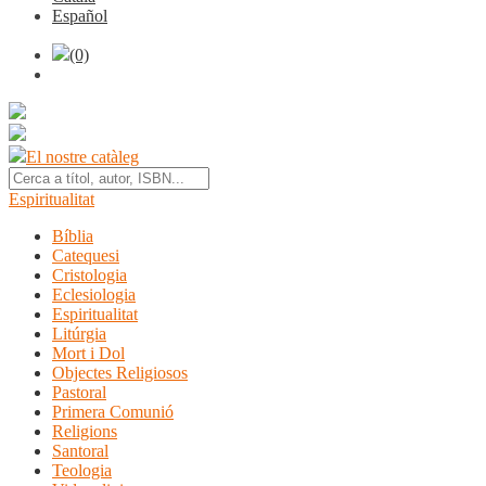
Español
(0)
El nostre catàleg
Espiritualitat
Bíblia
Catequesi
Cristologia
Eclesiologia
Espiritualitat
Litúrgia
Mort i Dol
Objectes Religiosos
Pastoral
Primera Comunió
Religions
Santoral
Teologia