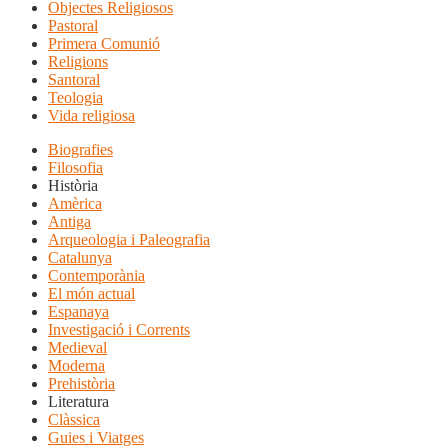
Objectes Religiosos
Pastoral
Primera Comunió
Religions
Santoral
Teologia
Vida religiosa
Biografies
Filosofia
Història
Amèrica
Antiga
Arqueologia i Paleografia
Catalunya
Contemporània
El món actual
Espanaya
Investigació i Corrents
Medieval
Moderna
Prehistòria
Literatura
Clàssica
Guies i Viatges