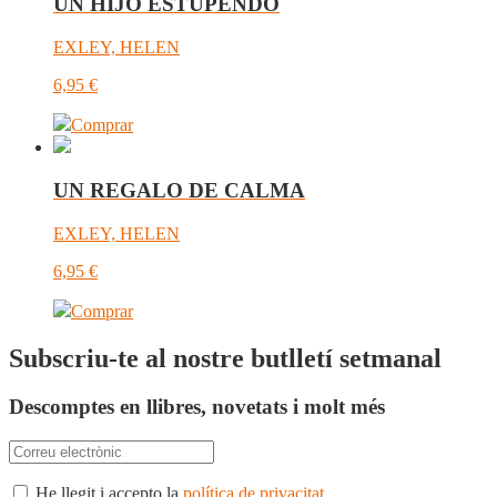
UN HIJO ESTUPENDO
EXLEY, HELEN
6,95
€
Comprar
UN REGALO DE CALMA
EXLEY, HELEN
6,95
€
Comprar
Subscriu-te al nostre butlletí setmanal
Descomptes en llibres, novetats i molt més
He llegit i accepto la
política de privacitat