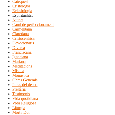
Catequesi
Cristologia
Eclesiologia
Espiritualitat
Autors
Camí de perfeccionament
Carmelitana
Claretiana
Cristocéntrica
Devocionaris
Diversa
Franciscana
Ignaciana
Mariana
Meditacions
Mística
Monàstica
Obres Generals
Pares del desert
Pregària
Testimonis
Vida quotidiana
Vida Religiosa
Litúrgia
Mort i Dol