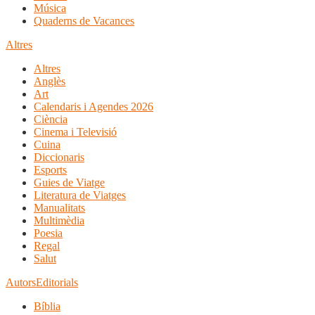
Música
Quaderns de Vacances
Altres
Altres
Anglès
Art
Calendaris i Agendes 2026
Ciència
Cinema i Televisió
Cuina
Diccionaris
Esports
Guies de Viatge
Literatura de Viatges
Manualitats
Multimèdia
Poesia
Regal
Salut
Autors
Editorials
Bíblia