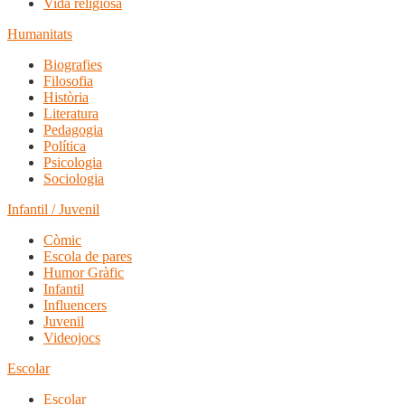
Vida religiosa
Humanitats
Biografies
Filosofia
Història
Literatura
Pedagogia
Política
Psicologia
Sociologia
Infantil / Juvenil
Còmic
Escola de pares
Humor Gràfic
Infantil
Influencers
Juvenil
Videojocs
Escolar
Escolar