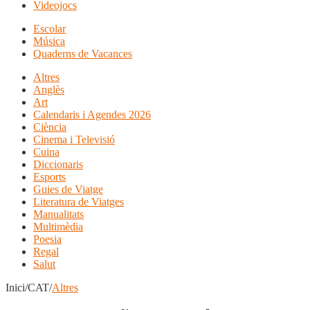
Videojocs
Escolar
Música
Quaderns de Vacances
Altres
Anglès
Art
Calendaris i Agendes 2026
Ciència
Cinema i Televisió
Cuina
Diccionaris
Esports
Guies de Viatge
Literatura de Viatges
Manualitats
Multimèdia
Poesia
Regal
Salut
Inici/CAT/
Altres