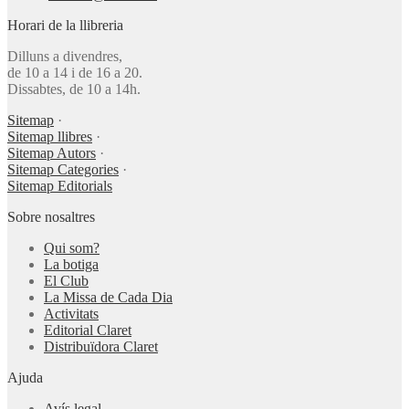
Horari de la llibreria
Dilluns a divendres,
de 10 a 14 i de 16 a 20.
Dissabtes, de 10 a 14h.
Sitemap
·
Sitemap llibres
·
Sitemap Autors
·
Sitemap Categories
·
Sitemap Editorials
Sobre nosaltres
Qui som?
La botiga
El Club
La Missa de Cada Dia
Activitats
Editorial Claret
Distribuïdora Claret
Ajuda
Avís legal