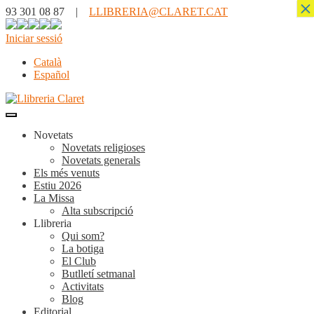
×
93 301 08 87 |
LLIBRERIA@CLARET.CAT
Iniciar sessió
Català
Español
Novetats
Novetats religioses
Novetats generals
Els més venuts
Estiu 2026
La Missa
Alta subscripció
Llibreria
Qui som?
La botiga
El Club
Butlletí setmanal
Activitats
Blog
Editorial