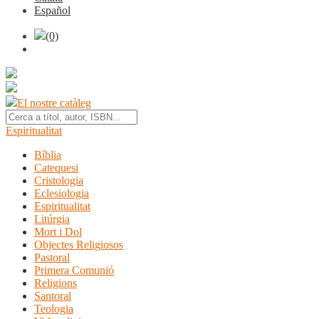
Español
(0)
El nostre catàleg
Espiritualitat
Bíblia
Catequesi
Cristologia
Eclesiologia
Espiritualitat
Litúrgia
Mort i Dol
Objectes Religiosos
Pastoral
Primera Comunió
Religions
Santoral
Teologia