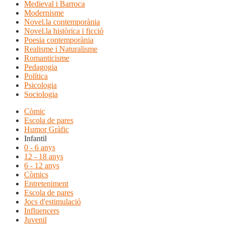
Medieval i Barroca
Modernisme
Novel.la contemporània
Novel.la històrica i ficció
Poesia contemporània
Realisme i Naturalisme
Romanticisme
Pedagogia
Política
Psicologia
Sociologia
Còmic
Escola de pares
Humor Gràfic
Infantil
0 - 6 anys
12 - 18 anys
6 - 12 anys
Còmics
Entreteniment
Escola de pares
Jocs d'estimulació
Influencers
Juvenil