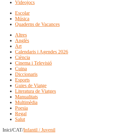
Videojocs
Escolar
Música
Quaderns de Vacances
Altres
Anglès
Art
Calendaris i Agendes 2026
Ciència
Cinema i Televisió
Cuina
Diccionaris
Esports
Guies de Viatge
Literatura de Viatges
Manualitats
Multimèdia
Poesia
Regal
Salut
Inici/CAT/
Infantil / Juvenil