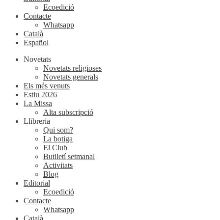
Ecoedició
Contacte
Whatsapp
Català
Español
Novetats
Novetats religioses
Novetats generals
Els més venuts
Estiu 2026
La Missa
Alta subscripció
Llibreria
Qui som?
La botiga
El Club
Butlletí setmanal
Activitats
Blog
Editorial
Ecoedició
Contacte
Whatsapp
Català