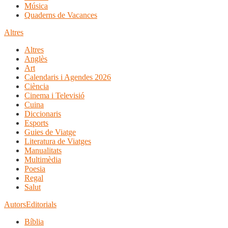
Música
Quaderns de Vacances
Altres
Altres
Anglès
Art
Calendaris i Agendes 2026
Ciència
Cinema i Televisió
Cuina
Diccionaris
Esports
Guies de Viatge
Literatura de Viatges
Manualitats
Multimèdia
Poesia
Regal
Salut
Autors
Editorials
Bíblia