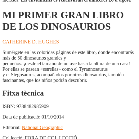
MI PRIMER GRAN LIBRO
DE LOS DINOSAURIOS
CATHERINE D. HUGHES
Sumérgete en las coloridas páginas de este libro, donde encontrarás
más de 50 dinosaurios grandes y
pequeños: ¡desde el tamaño de un ave hasta la altura de una casa!
Por ellas se pasean «estrellas» como el Tyrannosaurus
y el Stegosaurus, acompañados por otros dinosaurios, también
fascinantes, que los niños podrán descubrir.
Fitxa tècnica
ISBN:
9788482985909
Data de publicació:
01/10/2014
Editorial:
National Geographic
Col.lecció:
FORA DE COL.LECCIÓ