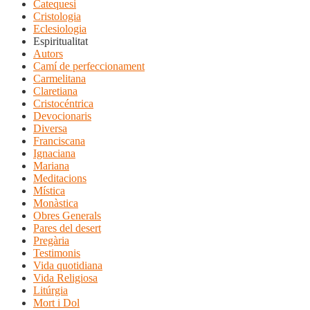
Catequesi
Cristologia
Eclesiologia
Espiritualitat
Autors
Camí de perfeccionament
Carmelitana
Claretiana
Cristocéntrica
Devocionaris
Diversa
Franciscana
Ignaciana
Mariana
Meditacions
Mística
Monàstica
Obres Generals
Pares del desert
Pregària
Testimonis
Vida quotidiana
Vida Religiosa
Litúrgia
Mort i Dol