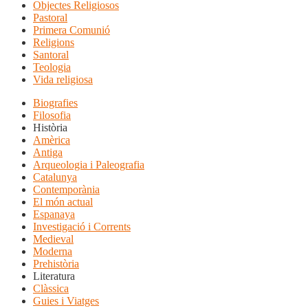
Objectes Religiosos
Pastoral
Primera Comunió
Religions
Santoral
Teologia
Vida religiosa
Biografies
Filosofia
Història
Amèrica
Antiga
Arqueologia i Paleografia
Catalunya
Contemporània
El món actual
Espanaya
Investigació i Corrents
Medieval
Moderna
Prehistòria
Literatura
Clàssica
Guies i Viatges