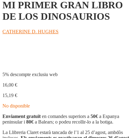
MI PRIMER GRAN LIBRO
DE LOS DINOSAURIOS
CATHERINE D. HUGHES
Compartir
5% descompte exclusiu web
16,00
€
15,19
€
No disponible
Enviament gratuït
en comandes superiors a
50€
a Espanya
peninsular i
80€
a Balears; o podeu recollir-lo a la botiga.
La Llibreria Claret estarà tancada de l’1 al 25 d’agost, ambdòs
inclosos.
Els enviaments es reactivaran el dimecres 26 d’agost.