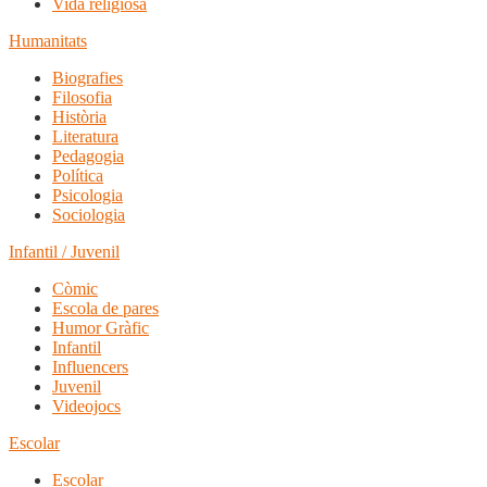
Vida religiosa
Humanitats
Biografies
Filosofia
Història
Literatura
Pedagogia
Política
Psicologia
Sociologia
Infantil / Juvenil
Còmic
Escola de pares
Humor Gràfic
Infantil
Influencers
Juvenil
Videojocs
Escolar
Escolar