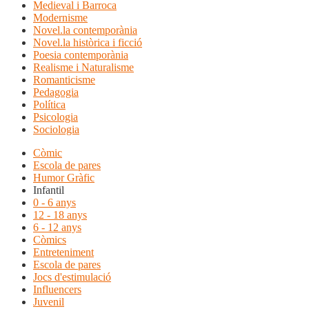
Medieval i Barroca
Modernisme
Novel.la contemporània
Novel.la històrica i ficció
Poesia contemporània
Realisme i Naturalisme
Romanticisme
Pedagogia
Política
Psicologia
Sociologia
Còmic
Escola de pares
Humor Gràfic
Infantil
0 - 6 anys
12 - 18 anys
6 - 12 anys
Còmics
Entreteniment
Escola de pares
Jocs d'estimulació
Influencers
Juvenil