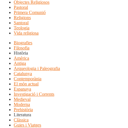
Objectes Religiosos
Pastoral
Primera Comunió
Religions
Santoral
Teologia
Vida religiosa
Biografies
Filosofia
Història
Amèrica
Antiga
Arqueologia i Paleografia
Catalunya
Contemporània
El món actual
Espanaya
Investigació i Corrents
Medieval
Moderna
Prehistòria
Literatura
Clàssica
Guies i Viatges