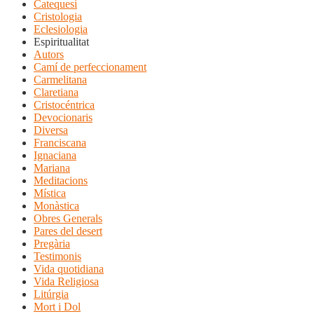
Catequesi
Cristologia
Eclesiologia
Espiritualitat
Autors
Camí de perfeccionament
Carmelitana
Claretiana
Cristocéntrica
Devocionaris
Diversa
Franciscana
Ignaciana
Mariana
Meditacions
Mística
Monàstica
Obres Generals
Pares del desert
Pregària
Testimonis
Vida quotidiana
Vida Religiosa
Litúrgia
Mort i Dol