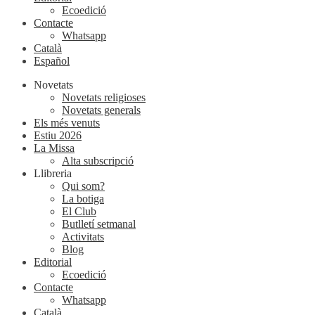
Ecoedició
Contacte
Whatsapp
Català
Español
Novetats
Novetats religioses
Novetats generals
Els més venuts
Estiu 2026
La Missa
Alta subscripció
Llibreria
Qui som?
La botiga
El Club
Butlletí setmanal
Activitats
Blog
Editorial
Ecoedició
Contacte
Whatsapp
Català