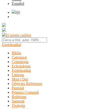
Español
(0)
El nostre catàleg
Espiritualitat
Bíblia
Catequesi
Cristologia
Eclesiologia
Espiritualitat
Litúrgia
Mort i Dol
Objectes Religiosos
Pastoral
Primera Comunió
Religions
Santoral
Teologia