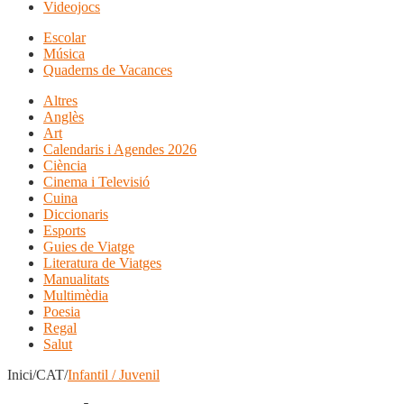
Videojocs
Escolar
Música
Quaderns de Vacances
Altres
Anglès
Art
Calendaris i Agendes 2026
Ciència
Cinema i Televisió
Cuina
Diccionaris
Esports
Guies de Viatge
Literatura de Viatges
Manualitats
Multimèdia
Poesia
Regal
Salut
Inici/CAT/
Infantil / Juvenil