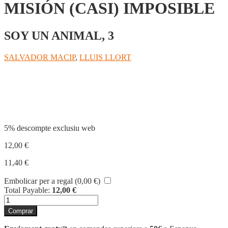
MISIÓN (CASI) IMPOSIBLE
SOY UN ANIMAL, 3
SALVADOR MACIP
,
LLUIS LLORT
Compartir
5% descompte exclusiu web
12,00
€
11,40
€
Embolicar per a regal (
0,00
€
)
Total Payable:
12,00
€
quantitat
de
Comprar
MISIÓN
(CASI)