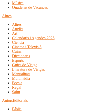
Música
Quaderns de Vacances
Altres
Altres
Anglès
Art
Calendaris i Agendes 2026
Ciència
Cinema i Televisió
Cuina
Diccionaris
Esports
Guies de Viatge
Literatura de Viatges
Manualitats
Multimèdia
Poesia
Regal
Salut
Autors
Editorials
Bíblia