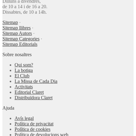
Dilluns a divendres,
de 10 a 14 i de 16 a 20.
Dissabtes, de 10 a 14h.
Sitemap
·
Sitemap llibres
·
Sitemap Autors
·
Sitemap Categories
·
Sitemap Editorials
Sobre nosaltres
Qui som?
La botiga
El Club
La Missa de Cada Dia
Activitats
Editorial Claret
Distribuïdora Claret
Ajuda
Avís legal
Política de privacitat
Política de cookies
Política de devolucions web