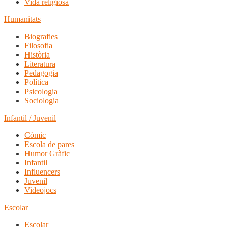
Vida religiosa
Humanitats
Biografies
Filosofia
Història
Literatura
Pedagogia
Política
Psicologia
Sociologia
Infantil / Juvenil
Còmic
Escola de pares
Humor Gràfic
Infantil
Influencers
Juvenil
Videojocs
Escolar
Escolar