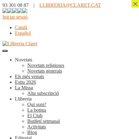
×
93 301 08 87 |
LLIBRERIA@CLARET.CAT
Iniciar sessió
Català
Español
Novetats
Novetats religioses
Novetats generals
Els més venuts
Estiu 2026
La Missa
Alta subscripció
Llibreria
Qui som?
La botiga
El Club
Butlletí setmanal
Activitats
Blog
Editorial