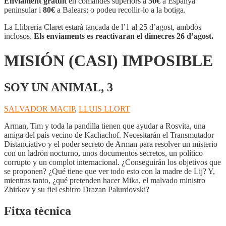
Enviament gratuït
en comandes superiors a
50€
a Espanya
IMPOSIBLE
peninsular i
80€
a Balears; o podeu recollir-lo a la botiga.
La Llibreria Claret estarà tancada de l’1 al 25 d’agost, ambdòs
inclosos.
Els enviaments es reactivaran el dimecres 26 d’agost.
MISIÓN (CASI) IMPOSIBLE
SOY UN ANIMAL, 3
SALVADOR MACIP
,
LLUIS LLORT
Arman, Tim y toda la pandilla tienen que ayudar a Rosvita, una
amiga del país vecino de Kachachof. Necesitarán el Transmutador
Distanciativo y el poder secreto de Arman para resolver un misterio
con un ladrón nocturno, unos documentos secretos, un político
corrupto y un complot internacional. ¿Conseguirán los objetivos que
se proponen? ¿Qué tiene que ver todo esto con la madre de Lij? Y,
mientras tanto, ¿qué pretenden hacer Mika, el malvado ministro
Zhirkov y su fiel esbirro Drazan Palurdovski?
Fitxa tècnica