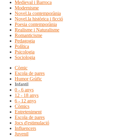
Medieval i Barroca
Modernisme
Novel.la contemporània
Novel.la històrica i ficció
Poesia contemporània
Realisme i Naturalisme
Romanticisme
Pedagogia
Política
Psicologia
Sociologia
Còmic
Escola de pares
Humor Gràfic
Infantil
0 - 6 anys
12 - 18 anys
6 - 12 anys
Còmics
Entreteniment
Escola de pares
Jocs d'estimulació
Influencers
Juvenil