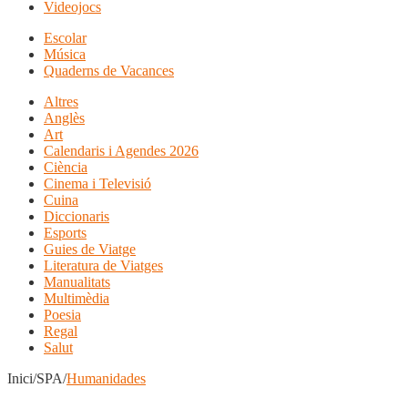
Videojocs
Escolar
Música
Quaderns de Vacances
Altres
Anglès
Art
Calendaris i Agendes 2026
Ciència
Cinema i Televisió
Cuina
Diccionaris
Esports
Guies de Viatge
Literatura de Viatges
Manualitats
Multimèdia
Poesia
Regal
Salut
Inici/SPA/
Humanidades