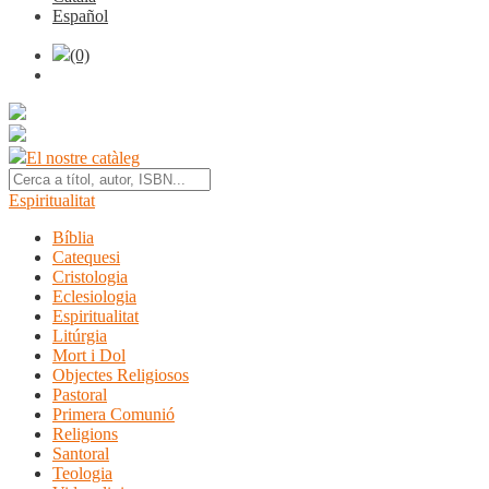
Español
(0)
El nostre catàleg
Espiritualitat
Bíblia
Catequesi
Cristologia
Eclesiologia
Espiritualitat
Litúrgia
Mort i Dol
Objectes Religiosos
Pastoral
Primera Comunió
Religions
Santoral
Teologia