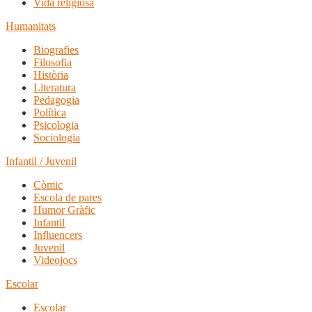
Vida religiosa
Humanitats
Biografies
Filosofia
Història
Literatura
Pedagogia
Política
Psicologia
Sociologia
Infantil / Juvenil
Còmic
Escola de pares
Humor Gràfic
Infantil
Influencers
Juvenil
Videojocs
Escolar
Escolar