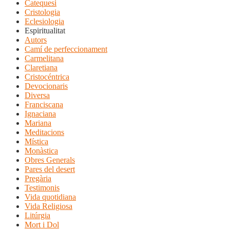
Catequesi
Cristologia
Eclesiologia
Espiritualitat
Autors
Camí de perfeccionament
Carmelitana
Claretiana
Cristocéntrica
Devocionaris
Diversa
Franciscana
Ignaciana
Mariana
Meditacions
Mística
Monàstica
Obres Generals
Pares del desert
Pregària
Testimonis
Vida quotidiana
Vida Religiosa
Litúrgia
Mort i Dol