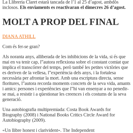
FINAL
La Llibreria Claret estarà tancada de l’1 al 25 d’agost, ambdòs
inclosos.
Els enviaments es reactivaran el dimecres 26 d’agost.
MOLT A PROP DEL FINAL
DIANA ATHILL
Com és fer-se gran?
Als noranta anys, alliberada de les inhibicions de la vida, si és que
mai en va tenir cap, l”autora reflexiona sobre el constant comiat que
implica el transcórrer del temps, però també les petites victòries que
es deriven de la vellesa, l”experiència dels anys, i la fortalesa
necessària per afrontar la mort. Amb una escriptura directa, sense
floritures, l”autora recorda moments concrets de la seva vida, amants
i amics: persones i experiències que l”hi van ensenyar a no penedir-
se mai, a resistir i a qüestionar les creences i els costums de la seva
generació.
Una autobiografia multipremiada: Costa Book Awards for
Biography (2008) i National Books Critics Circle Award for
Autobiography (2009).
«Un llibre honest i clarivident». The Independent