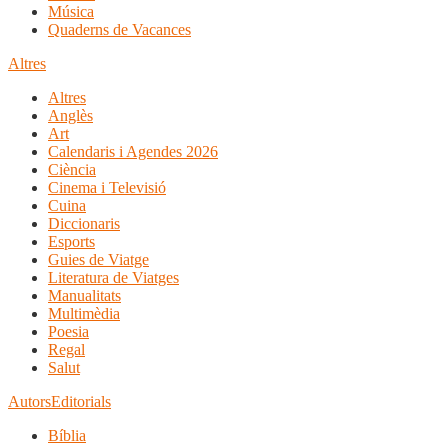
Música
Quaderns de Vacances
Altres
Altres
Anglès
Art
Calendaris i Agendes 2026
Ciència
Cinema i Televisió
Cuina
Diccionaris
Esports
Guies de Viatge
Literatura de Viatges
Manualitats
Multimèdia
Poesia
Regal
Salut
Autors
Editorials
Bíblia