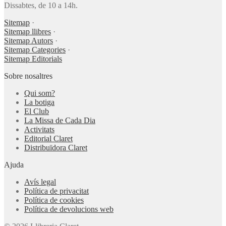
Dissabtes, de 10 a 14h.
Sitemap
·
Sitemap llibres
·
Sitemap Autors
·
Sitemap Categories
·
Sitemap Editorials
Sobre nosaltres
Qui som?
La botiga
El Club
La Missa de Cada Dia
Activitats
Editorial Claret
Distribuïdora Claret
Ajuda
Avís legal
Política de privacitat
Política de cookies
Política de devolucions web