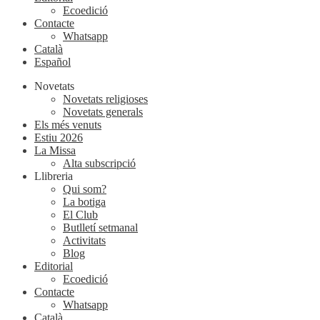
Ecoedició
Contacte
Whatsapp
Català
Español
Novetats
Novetats religioses
Novetats generals
Els més venuts
Estiu 2026
La Missa
Alta subscripció
Llibreria
Qui som?
La botiga
El Club
Butlletí setmanal
Activitats
Blog
Editorial
Ecoedició
Contacte
Whatsapp
Català