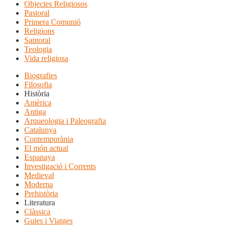
Objectes Religiosos
Pastoral
Primera Comunió
Religions
Santoral
Teologia
Vida religiosa
Biografies
Filosofia
Història
Amèrica
Antiga
Arqueologia i Paleografia
Catalunya
Contemporània
El món actual
Espanaya
Investigació i Corrents
Medieval
Moderna
Prehistòria
Literatura
Clàssica
Guies i Viatges