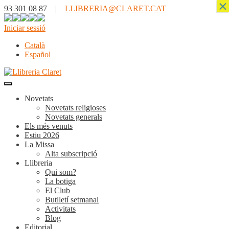
×
93 301 08 87 |
LLIBRERIA@CLARET.CAT
Iniciar sessió
Català
Español
Novetats
Novetats religioses
Novetats generals
Els més venuts
Estiu 2026
La Missa
Alta subscripció
Llibreria
Qui som?
La botiga
El Club
Butlletí setmanal
Activitats
Blog
Editorial