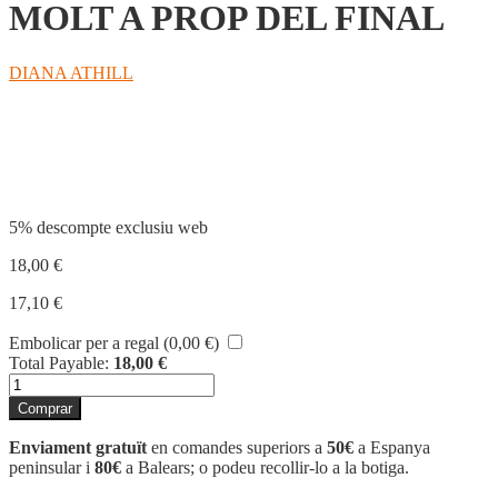
MOLT A PROP DEL FINAL
DIANA ATHILL
Compartir
5% descompte exclusiu web
18,00
€
17,10
€
Embolicar per a regal (
0,00
€
)
Total Payable:
18,00
€
quantitat
de
Comprar
MOLT
A
Enviament gratuït
en comandes superiors a
50€
a Espanya
PROP
peninsular i
80€
a Balears; o podeu recollir-lo a la botiga.
DEL