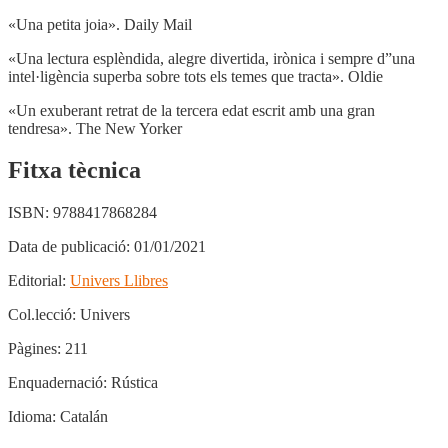
«Una petita joia». Daily Mail
«Una lectura esplèndida, alegre divertida, irònica i sempre d”una
intel·ligència superba sobre tots els temes que tracta». Oldie
«Un exuberant retrat de la tercera edat escrit amb una gran
tendresa». The New Yorker
Fitxa tècnica
ISBN:
9788417868284
Data de publicació:
01/01/2021
Editorial:
Univers Llibres
Col.lecció:
Univers
Pàgines:
211
Enquadernació:
Rústica
Idioma:
Catalán