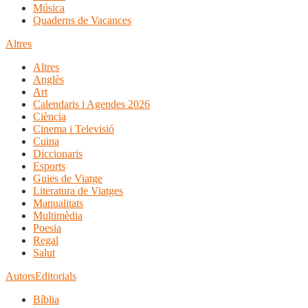
Música
Quaderns de Vacances
Altres
Altres
Anglès
Art
Calendaris i Agendes 2026
Ciència
Cinema i Televisió
Cuina
Diccionaris
Esports
Guies de Viatge
Literatura de Viatges
Manualitats
Multimèdia
Poesia
Regal
Salut
Autors
Editorials
Bíblia