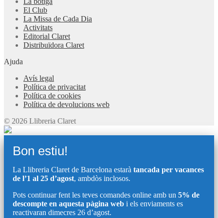
La botiga
El Club
La Missa de Cada Dia
Activitats
Editorial Claret
Distribuïdora Claret
Ajuda
Avís legal
Política de privacitat
Política de cookies
Política de devolucions web
© 2026 Llibreria Claret
Bon estiu!
La Llibreria Claret de Barcelona estarà
tancada per vacances
de l’1 al 25 d’agost
, ambdòs inclosos.
Pots continuar fent les teves comandes online amb un
5% de
descompte en aquesta pàgina web
i els enviaments es
reactivaran dimecres 26 d’agost.