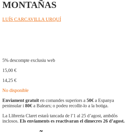
MONTAÑAS
LUÍS CARCAVILLA URQUÍ
Compartir
5% descompte exclusiu web
15,00
€
14,25
€
No disponible
Enviament gratuït
en comandes superiors a
50€
a Espanya
peninsular i
80€
a Balears; o podeu recollir-lo a la botiga.
La Llibreria Claret estarà tancada de l’1 al 25 d’agost, ambdòs
inclosos.
Els enviaments es reactivaran el dimecres 26 d’agost.