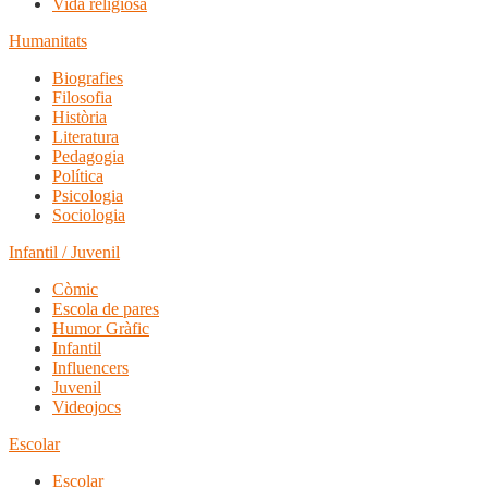
Vida religiosa
Humanitats
Biografies
Filosofia
Història
Literatura
Pedagogia
Política
Psicologia
Sociologia
Infantil / Juvenil
Còmic
Escola de pares
Humor Gràfic
Infantil
Influencers
Juvenil
Videojocs
Escolar
Escolar