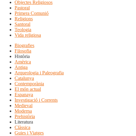
Objectes Religiosos
Pastoral
Primera Comunió
Religions
Santoral
Teologia
Vida religiosa
Biografies
Filosofia
Història
Amèrica
Antiga
Arqueologia i Paleografia
Catalunya
Contemporània
El món actual
Espanaya
Investigació i Corrents
Medieval
Moderna
Prehistòria
Literatura
Clàssica
Guies i Viatges