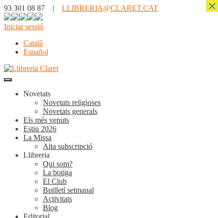
×
93 301 08 87 |
LLIBRERIA@CLARET.CAT
Iniciar sessió
Català
Español
Novetats
Novetats religioses
Novetats generals
Els més venuts
Estiu 2026
La Missa
Alta subscripció
Llibreria
Qui som?
La botiga
El Club
Butlletí setmanal
Activitats
Blog
Editorial