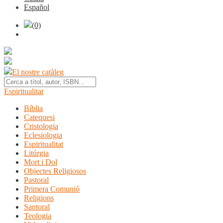
Español
(0)
El nostre catàleg
Espiritualitat
Bíblia
Catequesi
Cristologia
Eclesiologia
Espiritualitat
Litúrgia
Mort i Dol
Objectes Religiosos
Pastoral
Primera Comunió
Religions
Santoral
Teologia