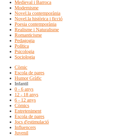
Medieval i Barroca
Modernisme
Novel.la contemporània
Novel.la històrica i ficció
Poesia contemporània
Realisme i Naturalisme
Romanticisme
Pedagogia
Política
Psicologia
Sociologia
Còmic
Escola de pares
Humor Gràfic
Infantil
0 - 6 anys
12 - 18 anys
6 - 12 anys
Còmics
Entreteniment
Escola de pares
Jocs d'estimulació
Influencers
Juvenil