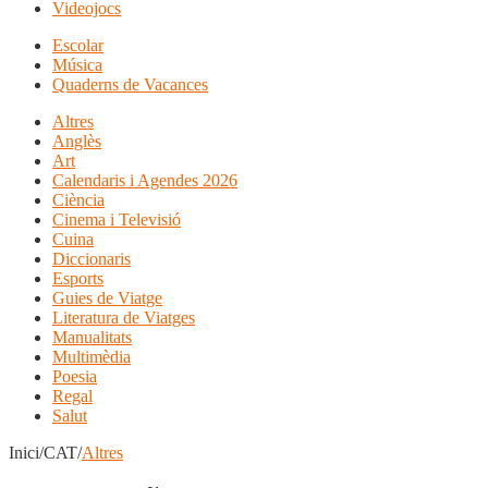
Videojocs
Escolar
Música
Quaderns de Vacances
Altres
Anglès
Art
Calendaris i Agendes 2026
Ciència
Cinema i Televisió
Cuina
Diccionaris
Esports
Guies de Viatge
Literatura de Viatges
Manualitats
Multimèdia
Poesia
Regal
Salut
Inici/CAT/
Altres