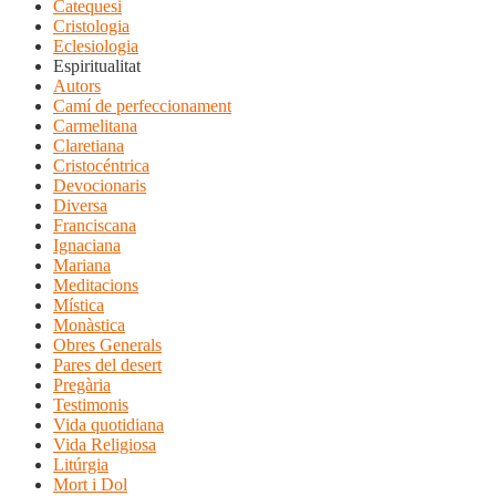
Catequesi
Cristologia
Eclesiologia
Espiritualitat
Autors
Camí de perfeccionament
Carmelitana
Claretiana
Cristocéntrica
Devocionaris
Diversa
Franciscana
Ignaciana
Mariana
Meditacions
Mística
Monàstica
Obres Generals
Pares del desert
Pregària
Testimonis
Vida quotidiana
Vida Religiosa
Litúrgia
Mort i Dol