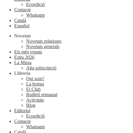
Ecoedició
Contacte
Whatsapp
Català
Español
Novetats
Novetats religioses
Novetats generals
Els més venuts
Estiu 2026
La Missa
Alta subscripció
Llibreria
Qui som?
La botiga
El Club
Butlletí setmanal
Activitats
Blog
Editorial
Ecoedició
Contacte
Whatsapp
Català