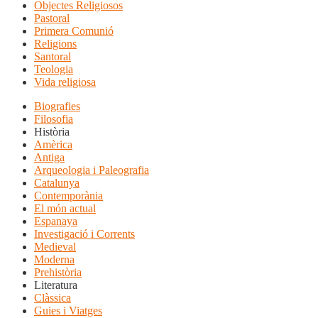
Objectes Religiosos
Pastoral
Primera Comunió
Religions
Santoral
Teologia
Vida religiosa
Biografies
Filosofia
Història
Amèrica
Antiga
Arqueologia i Paleografia
Catalunya
Contemporània
El món actual
Espanaya
Investigació i Corrents
Medieval
Moderna
Prehistòria
Literatura
Clàssica
Guies i Viatges