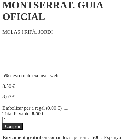
MONTSERRAT. GUIA
OFICIAL
MOLAS I RIFÀ, JORDI
Compartir
5% descompte exclusiu web
8,50
€
8,07
€
Embolicar per a regal (
0,00
€
)
Total Payable:
8,50
€
quantitat
de
Comprar
MONTSERRAT.
GUIA
Enviament gratuït
en comandes superiors a
50€
a Espanya