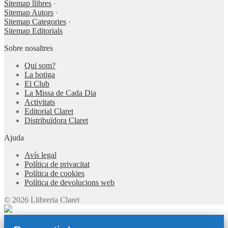
Sitemap llibres
·
Sitemap Autors
·
Sitemap Categories
·
Sitemap Editorials
Sobre nosaltres
Qui som?
La botiga
El Club
La Missa de Cada Dia
Activitats
Editorial Claret
Distribuïdora Claret
Ajuda
Avís legal
Política de privacitat
Política de cookies
Política de devolucions web
© 2026 Llibreria Claret