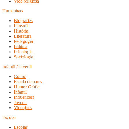
Vida religiosa
Humanitats
Biografies
Filosofia
Història
Literatura
Pedagogia
Política
Psicologia
Sociologia
Infantil / Juvenil
Còmic
Escola de pares
Humor Gràfic
Infantil
Influencers
Juvenil
Videojocs
Escolar
Escolar