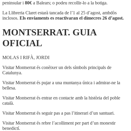
OFICIAL
peninsular i
80€
a Balears; o podeu recollir-lo a la botiga.
La Llibreria Claret estarà tancada de l’1 al 25 d’agost, ambdòs
inclosos.
Els enviaments es reactivaran el dimecres 26 d’agost.
MONTSERRAT. GUIA
OFICIAL
MOLAS I RIFÀ, JORDI
Visitar Montserrat és conèixer un dels símbols principals de
Catalunya.
Visitar Montserrat és pujar a una muntanya única i admirar-ne la
bellesa.
Visitar Montserrat és entrar en contacte amb la història del poble
català.
Visitar Montserrat és seguir pas a pas l’itinerari d’un santuari.
Visitar Montserrat és rebre l’acolliment per part d’un monestir
benedictí.