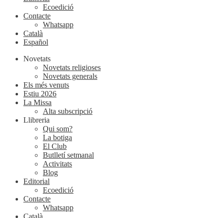
Ecoedició
Contacte
Whatsapp
Català
Español
Novetats
Novetats religioses
Novetats generals
Els més venuts
Estiu 2026
La Missa
Alta subscripció
Llibreria
Qui som?
La botiga
El Club
Butlletí setmanal
Activitats
Blog
Editorial
Ecoedició
Contacte
Whatsapp
Català