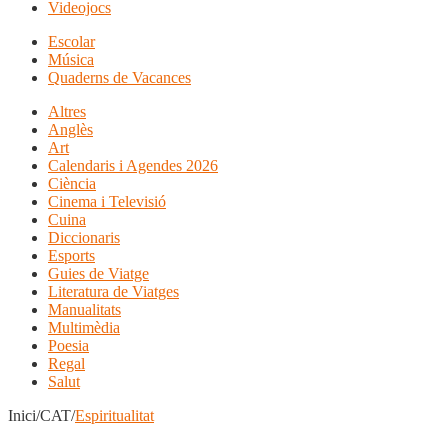
Videojocs
Escolar
Música
Quaderns de Vacances
Altres
Anglès
Art
Calendaris i Agendes 2026
Ciència
Cinema i Televisió
Cuina
Diccionaris
Esports
Guies de Viatge
Literatura de Viatges
Manualitats
Multimèdia
Poesia
Regal
Salut
Inici/CAT/
Espiritualitat