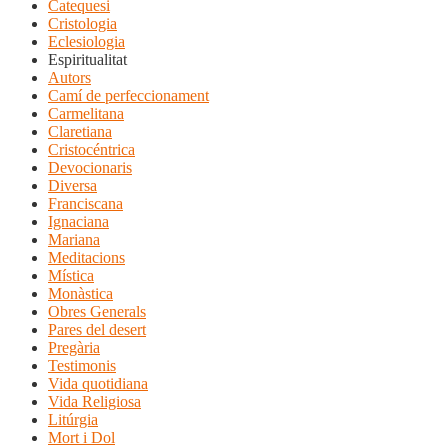
Catequesi
Cristologia
Eclesiologia
Espiritualitat
Autors
Camí de perfeccionament
Carmelitana
Claretiana
Cristocéntrica
Devocionaris
Diversa
Franciscana
Ignaciana
Mariana
Meditacions
Mística
Monàstica
Obres Generals
Pares del desert
Pregària
Testimonis
Vida quotidiana
Vida Religiosa
Litúrgia
Mort i Dol