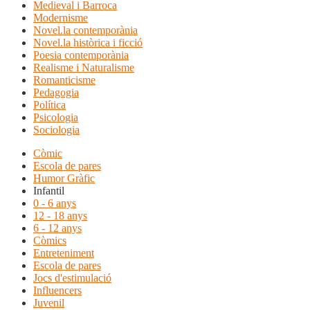
Medieval i Barroca
Modernisme
Novel.la contemporània
Novel.la històrica i ficció
Poesia contemporània
Realisme i Naturalisme
Romanticisme
Pedagogia
Política
Psicologia
Sociologia
Còmic
Escola de pares
Humor Gràfic
Infantil
0 - 6 anys
12 - 18 anys
6 - 12 anys
Còmics
Entreteniment
Escola de pares
Jocs d'estimulació
Influencers
Juvenil