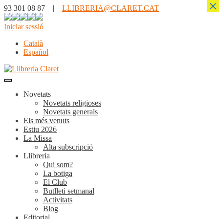
×
93 301 08 87 |
LLIBRERIA@CLARET.CAT
Iniciar sessió
Català
Español
Novetats
Novetats religioses
Novetats generals
Els més venuts
Estiu 2026
La Missa
Alta subscripció
Llibreria
Qui som?
La botiga
El Club
Butlletí setmanal
Activitats
Blog
Editorial