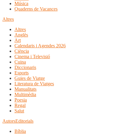
Música
Quaderns de Vacances
Altres
Altres
Anglès
Art
Calendaris i Agendes 2026
Ciència
Cinema i Televisió
Cuina
Diccionaris
Esports
Guies de Viatge
Literatura de Viatges
Manualitats
Multimèdia
Poesia
Regal
Salut
Autors
Editorials
Bíblia