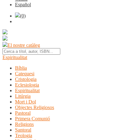
Español
(0)
El nostre catàleg
Espiritualitat
Bíblia
Catequesi
Cristologia
Eclesiologia
Espiritualitat
Litúrgia
Mort i Dol
Objectes Religiosos
Pastoral
Primera Comunió
Religions
Santoral
Teologia