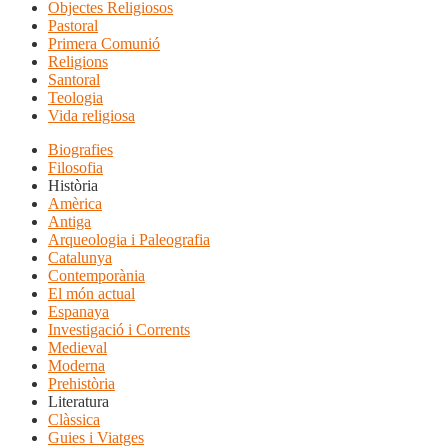
Objectes Religiosos
Pastoral
Primera Comunió
Religions
Santoral
Teologia
Vida religiosa
Biografies
Filosofia
Història
Amèrica
Antiga
Arqueologia i Paleografia
Catalunya
Contemporània
El món actual
Espanaya
Investigació i Corrents
Medieval
Moderna
Prehistòria
Literatura
Clàssica
Guies i Viatges