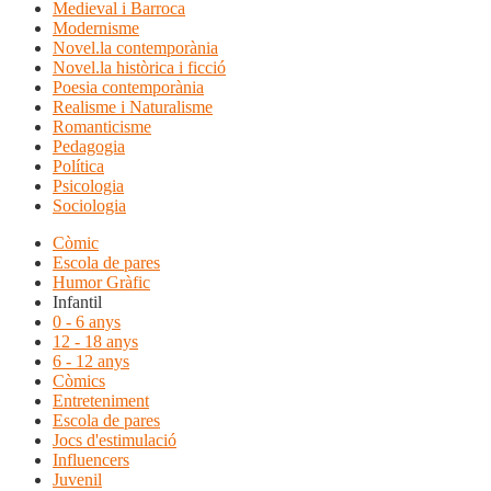
Medieval i Barroca
Modernisme
Novel.la contemporània
Novel.la històrica i ficció
Poesia contemporània
Realisme i Naturalisme
Romanticisme
Pedagogia
Política
Psicologia
Sociologia
Còmic
Escola de pares
Humor Gràfic
Infantil
0 - 6 anys
12 - 18 anys
6 - 12 anys
Còmics
Entreteniment
Escola de pares
Jocs d'estimulació
Influencers
Juvenil