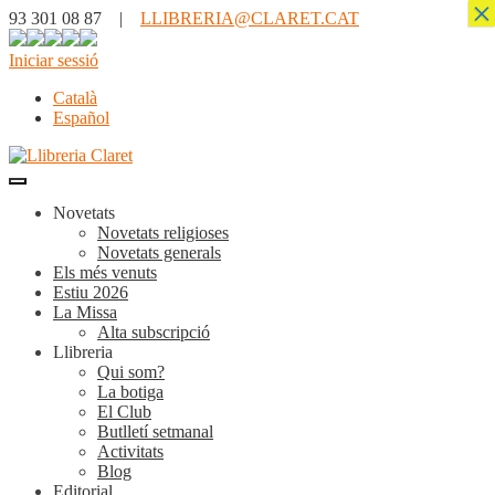
×
93 301 08 87 |
LLIBRERIA@CLARET.CAT
Iniciar sessió
Català
Español
Novetats
Novetats religioses
Novetats generals
Els més venuts
Estiu 2026
La Missa
Alta subscripció
Llibreria
Qui som?
La botiga
El Club
Butlletí setmanal
Activitats
Blog
Editorial