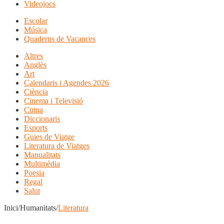
Videojocs
Escolar
Música
Quaderns de Vacances
Altres
Anglès
Art
Calendaris i Agendes 2026
Ciència
Cinema i Televisió
Cuina
Diccionaris
Esports
Guies de Viatge
Literatura de Viatges
Manualitats
Multimèdia
Poesia
Regal
Salut
Inici/Humanitats/
Literatura