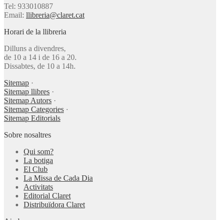
Tel: 933010887
Email:
llibreria@claret.cat
Horari de la llibreria
Dilluns a divendres,
de 10 a 14 i de 16 a 20.
Dissabtes, de 10 a 14h.
Sitemap
·
Sitemap llibres
·
Sitemap Autors
·
Sitemap Categories
·
Sitemap Editorials
Sobre nosaltres
Qui som?
La botiga
El Club
La Missa de Cada Dia
Activitats
Editorial Claret
Distribuïdora Claret