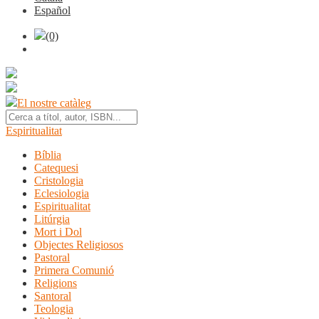
Español
(0)
El nostre catàleg
Espiritualitat
Bíblia
Catequesi
Cristologia
Eclesiologia
Espiritualitat
Litúrgia
Mort i Dol
Objectes Religiosos
Pastoral
Primera Comunió
Religions
Santoral
Teologia