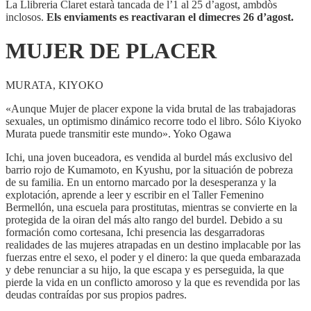
La Llibreria Claret estarà tancada de l’1 al 25 d’agost, ambdòs
inclosos.
Els enviaments es reactivaran el dimecres 26 d’agost.
MUJER DE PLACER
MURATA, KIYOKO
«Aunque Mujer de placer expone la vida brutal de las trabajadoras
sexuales, un optimismo dinámico recorre todo el libro. Sólo Kiyoko
Murata puede transmitir este mundo». Yoko Ogawa
Ichi, una joven buceadora, es vendida al burdel más exclusivo del
barrio rojo de Kumamoto, en Kyushu, por la situación de pobreza
de su familia. En un entorno marcado por la desesperanza y la
explotación, aprende a leer y escribir en el Taller Femenino
Bermellón, una escuela para prostitutas, mientras se convierte en la
protegida de la oiran del más alto rango del burdel. Debido a su
formación como cortesana, Ichi presencia las desgarradoras
realidades de las mujeres atrapadas en un destino implacable por las
fuerzas entre el sexo, el poder y el dinero: la que queda embarazada
y debe renunciar a su hijo, la que escapa y es perseguida, la que
pierde la vida en un conflicto amoroso y la que es revendida por las
deudas contraídas por sus propios padres.