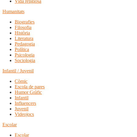
Vida religiosa
Humanitats
Biografies
Filosofia
Història
Literatura
Pedagogia
Política
Psicologia
Sociologia
Infantil / Juvenil
Còmic
Escola de pares
Humor Gràfic
Infantil
Influencers
Juvenil
Videojocs
Escolar
Escolar