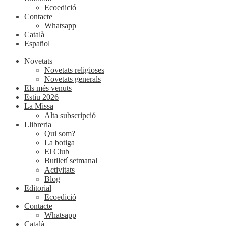
Ecoedició
Contacte
Whatsapp
Català
Español
Novetats
Novetats religioses
Novetats generals
Els més venuts
Estiu 2026
La Missa
Alta subscripció
Llibreria
Qui som?
La botiga
El Club
Butlletí setmanal
Activitats
Blog
Editorial
Ecoedició
Contacte
Whatsapp
Català