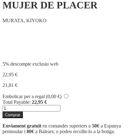
MUJER DE PLACER
MURATA, KIYOKO
Compartir
5% descompte exclusiu web
22,95
€
21,81
€
Embolicar per a regal (
0,00
€
)
Total Payable:
22,95
€
quantitat
de
Comprar
MUJER
DE
Enviament gratuït
en comandes superiors a
50€
a Espanya
PLACER
peninsular i
80€
a Balears; o podeu recollir-lo a la botiga.