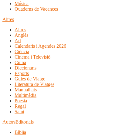
Música
Quaderns de Vacances
Altres
Altres
Anglès
Art
Calendaris i Agendes 2026
Ciència
Cinema i Televisió
Cuina
Diccionaris
Esports
Guies de Viatge
Literatura de Viatges
Manualitats
Multimèdia
Poesia
Regal
Salut
Autors
Editorials
Bíblia