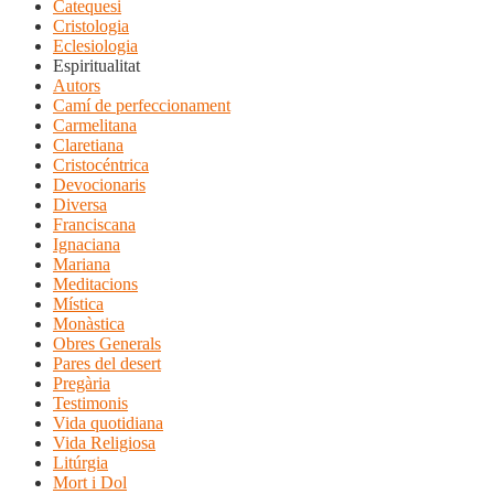
Catequesi
Cristologia
Eclesiologia
Espiritualitat
Autors
Camí de perfeccionament
Carmelitana
Claretiana
Cristocéntrica
Devocionaris
Diversa
Franciscana
Ignaciana
Mariana
Meditacions
Mística
Monàstica
Obres Generals
Pares del desert
Pregària
Testimonis
Vida quotidiana
Vida Religiosa
Litúrgia
Mort i Dol