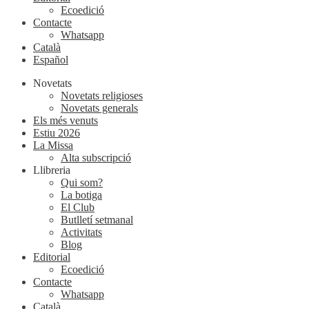
Ecoedició
Contacte
Whatsapp
Català
Español
Novetats
Novetats religioses
Novetats generals
Els més venuts
Estiu 2026
La Missa
Alta subscripció
Llibreria
Qui som?
La botiga
El Club
Butlletí setmanal
Activitats
Blog
Editorial
Ecoedició
Contacte
Whatsapp
Català