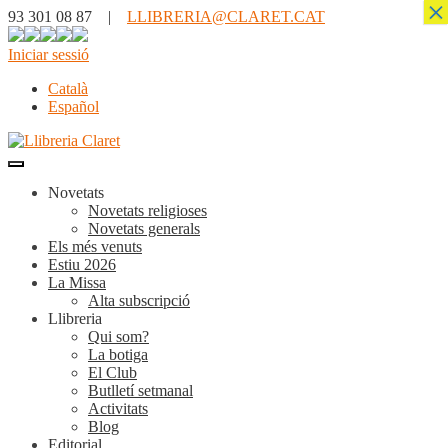
×
93 301 08 87 |
LLIBRERIA@CLARET.CAT
Iniciar sessió
Català
Español
Novetats
Novetats religioses
Novetats generals
Els més venuts
Estiu 2026
La Missa
Alta subscripció
Llibreria
Qui som?
La botiga
El Club
Butlletí setmanal
Activitats
Blog
Editorial