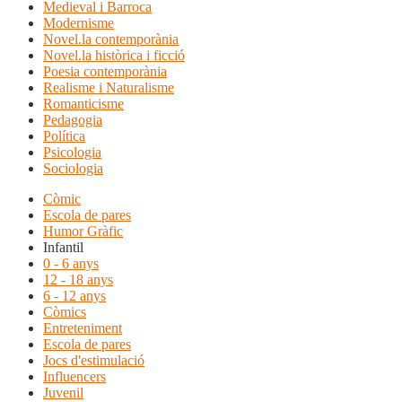
Medieval i Barroca
Modernisme
Novel.la contemporània
Novel.la històrica i ficció
Poesia contemporània
Realisme i Naturalisme
Romanticisme
Pedagogia
Política
Psicologia
Sociologia
Còmic
Escola de pares
Humor Gràfic
Infantil
0 - 6 anys
12 - 18 anys
6 - 12 anys
Còmics
Entreteniment
Escola de pares
Jocs d'estimulació
Influencers
Juvenil