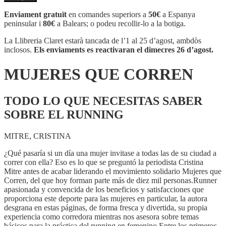
MUJERES
QUE
Enviament gratuït
en comandes superiors a
50€
a Espanya
CORREN
peninsular i
80€
a Balears; o podeu recollir-lo a la botiga.
La Llibreria Claret estarà tancada de l’1 al 25 d’agost, ambdòs
inclosos.
Els enviaments es reactivaran el dimecres 26 d’agost.
MUJERES QUE CORREN
TODO LO QUE NECESITAS SABER
SOBRE EL RUNNING
MITRE, CRISTINA
¿Qué pasaría si un día una mujer invitase a todas las de su ciudad a
correr con ella? Eso es lo que se preguntó la periodista Cristina
Mitre antes de acabar liderando el movimiento solidario Mujeres que
Corren, del que hoy forman parte más de diez mil personas.Runner
apasionada y convencida de los beneficios y satisfacciones que
proporciona este deporte para las mujeres en particular, la autora
desgrana en estas páginas, de forma fresca y divertida, su propia
experiencia como corredora mientras nos asesora sobre temas
básicos para la práctica del running en femenino.Entre los primeros