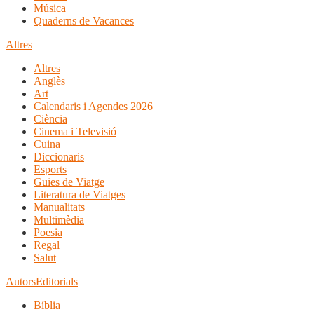
Música
Quaderns de Vacances
Altres
Altres
Anglès
Art
Calendaris i Agendes 2026
Ciència
Cinema i Televisió
Cuina
Diccionaris
Esports
Guies de Viatge
Literatura de Viatges
Manualitats
Multimèdia
Poesia
Regal
Salut
Autors
Editorials
Bíblia