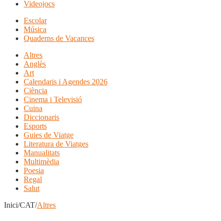
Videojocs
Escolar
Música
Quaderns de Vacances
Altres
Anglès
Art
Calendaris i Agendes 2026
Ciència
Cinema i Televisió
Cuina
Diccionaris
Esports
Guies de Viatge
Literatura de Viatges
Manualitats
Multimèdia
Poesia
Regal
Salut
Inici/CAT/
Altres