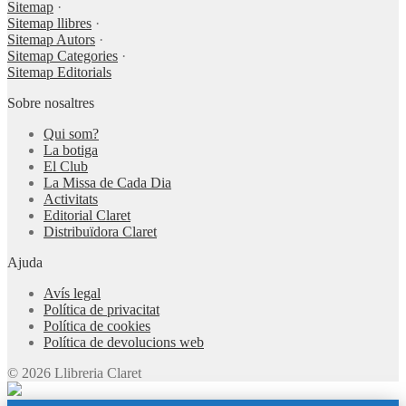
Sitemap
·
Sitemap llibres
·
Sitemap Autors
·
Sitemap Categories
·
Sitemap Editorials
Sobre nosaltres
Qui som?
La botiga
El Club
La Missa de Cada Dia
Activitats
Editorial Claret
Distribuïdora Claret
Ajuda
Avís legal
Política de privacitat
Política de cookies
Política de devolucions web
© 2026 Llibreria Claret