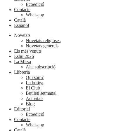
Ecoedició
Contacte
Whatsapp
Català
Español
Novetats
Novetats religioses
Novetats generals
Els més venuts
Estiu 2026
La Missa
Alta subscripció
Llibreria
Qui som?
La botiga
El Club
Butlletí setmanal
Activitats
Blog
Editorial
Ecoedició
Contacte
Whatsapp
Català