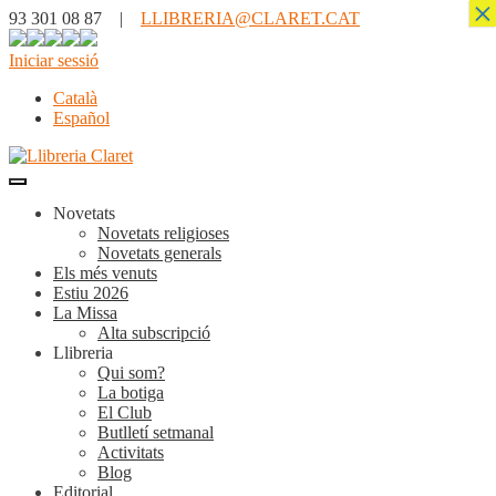
×
93 301 08 87 |
LLIBRERIA@CLARET.CAT
Iniciar sessió
Català
Español
Novetats
Novetats religioses
Novetats generals
Els més venuts
Estiu 2026
La Missa
Alta subscripció
Llibreria
Qui som?
La botiga
El Club
Butlletí setmanal
Activitats
Blog
Editorial