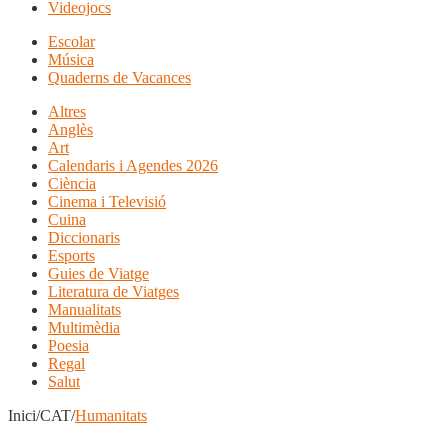
Videojocs
Escolar
Música
Quaderns de Vacances
Altres
Anglès
Art
Calendaris i Agendes 2026
Ciència
Cinema i Televisió
Cuina
Diccionaris
Esports
Guies de Viatge
Literatura de Viatges
Manualitats
Multimèdia
Poesia
Regal
Salut
Inici/CAT/
Humanitats