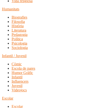
Vida religiosa
Humanitats
Biografies
Filosofia
Història
Literatura
Pedagogia
Política
Psicologia
Sociologia
Infantil / Juvenil
Còmic
Escola de pares
Humor Gràfic
Infantil
Influencers
Juvenil
Videojocs
Escolar
Escolar