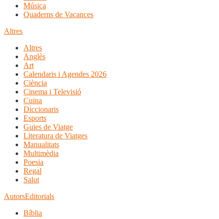
Música
Quaderns de Vacances
Altres
Altres
Anglès
Art
Calendaris i Agendes 2026
Ciència
Cinema i Televisió
Cuina
Diccionaris
Esports
Guies de Viatge
Literatura de Viatges
Manualitats
Multimèdia
Poesia
Regal
Salut
Autors
Editorials
Bíblia