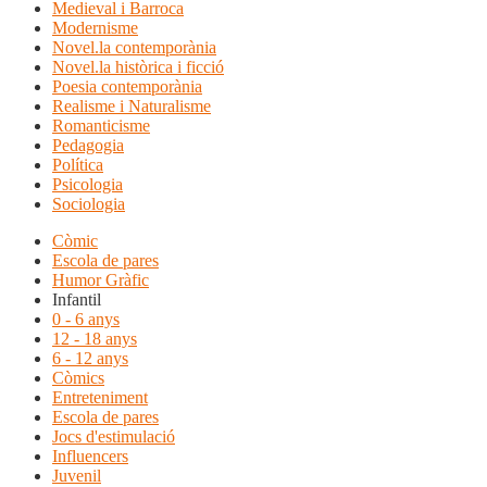
Medieval i Barroca
Modernisme
Novel.la contemporània
Novel.la històrica i ficció
Poesia contemporània
Realisme i Naturalisme
Romanticisme
Pedagogia
Política
Psicologia
Sociologia
Còmic
Escola de pares
Humor Gràfic
Infantil
0 - 6 anys
12 - 18 anys
6 - 12 anys
Còmics
Entreteniment
Escola de pares
Jocs d'estimulació
Influencers
Juvenil