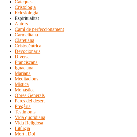
Catequesi
Cristologia
Eclesiologia
Espiritualitat
Autors
Camí de perfeccionament
Carmelitana
Claretiana
Cristocéntrica
Devocionaris
Diversa
Franciscana
Ignaciana
Mariana
Meditacions
Mística
Monàstica
Obres Generals
Pares del desert
Pregària
Testimonis
Vida quotidiana
Vida Religiosa
Litúrgia
Mort i Dol