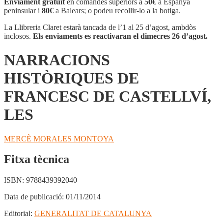
Enviament gratuït
en comandes superiors a
50€
a Espanya
peninsular i
80€
a Balears; o podeu recollir-lo a la botiga.
La Llibreria Claret estarà tancada de l’1 al 25 d’agost, ambdòs
inclosos.
Els enviaments es reactivaran el dimecres 26 d’agost.
NARRACIONS
HISTÒRIQUES DE
FRANCESC DE CASTELLVÍ,
LES
MERCÈ MORALES MONTOYA
Fitxa tècnica
ISBN:
9788439392040
Data de publicació:
01/11/2014
Editorial:
GENERALITAT DE CATALUNYA