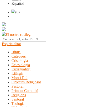
Español
(0)
El nostre catàleg
Espiritualitat
Bíblia
Catequesi
Cristologia
Eclesiologia
Espiritualitat
Litúrgia
Mort i Dol
Objectes Religiosos
Pastoral
Primera Comunió
Religions
Santoral
Teologia