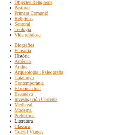
Objectes Religiosos
Pastoral
Primera Comunió
Religions
Santoral
Teologia
Vida religiosa
Biografies
Filosofia
Història
Amèrica
Antiga
Arqueologia i Paleografia
Catalunya
Contemporània
El món actual
Espanaya
Investigació i Corrents
Medieval
Moderna
Prehistòria
Literatura
Clàssica
Guies i Viatges