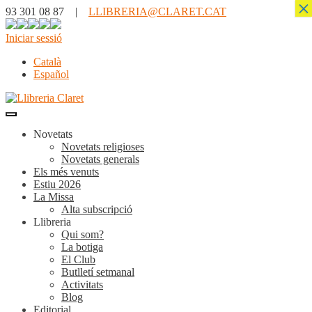
×
93 301 08 87 |
LLIBRERIA@CLARET.CAT
Iniciar sessió
Català
Español
Novetats
Novetats religioses
Novetats generals
Els més venuts
Estiu 2026
La Missa
Alta subscripció
Llibreria
Qui som?
La botiga
El Club
Butlletí setmanal
Activitats
Blog
Editorial