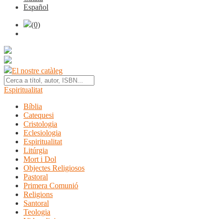
Español
(0)
El nostre catàleg
Espiritualitat
Bíblia
Catequesi
Cristologia
Eclesiologia
Espiritualitat
Litúrgia
Mort i Dol
Objectes Religiosos
Pastoral
Primera Comunió
Religions
Santoral
Teologia