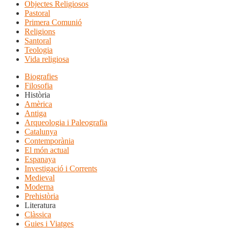
Objectes Religiosos
Pastoral
Primera Comunió
Religions
Santoral
Teologia
Vida religiosa
Biografies
Filosofia
Història
Amèrica
Antiga
Arqueologia i Paleografia
Catalunya
Contemporània
El món actual
Espanaya
Investigació i Corrents
Medieval
Moderna
Prehistòria
Literatura
Clàssica
Guies i Viatges