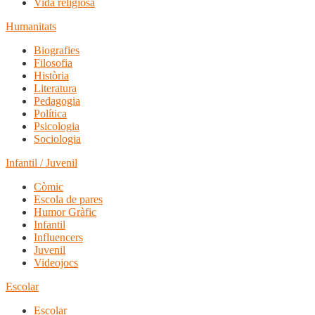
Vida religiosa
Humanitats
Biografies
Filosofia
Història
Literatura
Pedagogia
Política
Psicologia
Sociologia
Infantil / Juvenil
Còmic
Escola de pares
Humor Gràfic
Infantil
Influencers
Juvenil
Videojocs
Escolar
Escolar