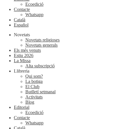
Ecoedició
Contacte
Whatsapp
Català
Español
Novetats
Novetats religioses
Novetats generals
Els més venuts
Estiu 2026
La Missa
Alta subscripció
Llibreria
Qui som?
La botiga
El Club
Butlletí setmanal
Activitats
Blog
Editorial
Ecoedició
Contacte
Whatsapp
Català