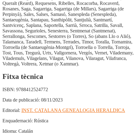
Queralt (Reard), Requesens, Ribelles, Rocacorba, Rocaverd,
Rosanes, Saga, Sagarriga, Sagarriga (de Millars), Sagarriga (de
Perpinyà), Sales, Salses, Samasó, Sanespleda (Senespleda),
Santaeugènia, Santapau, Santhipòlit, Santjulià, Santmartí,
Santvicenç, Saplana, Saportella, Sarrià, Srroca, Satrilla, Savall,
Savassona, Segurioles, Senesterra, Sentmenat (Santmenat),
Serrallonga, Sescomes, Sestorres (o Torres), So (abans Llo o Alió),
Talamanca, Taradell, Termens, Terrades, Timor, Toralla, Tornamira,
Torroella (de Santaeugènia-Montgrí), Torroella o Torrella, Torroja,
Tost, Tous, Tregurà, Urtx, Vallgornera, Vergós, Vernet, Vilademany,
Vilademuls, Vilagelans, Vilagut, Vilanova, Vilaragut, Vilafranca,
Voltregà, Voltrera, Xetmar (o Xammar).
Fitxa tècnica
ISBN:
9788412524772
Data de publicació:
08/11/2023
Editorial:
INST. CATALANA GENEALOGIA HERALDICA
Enquadernació:
Rústica
Idioma:
Catalán