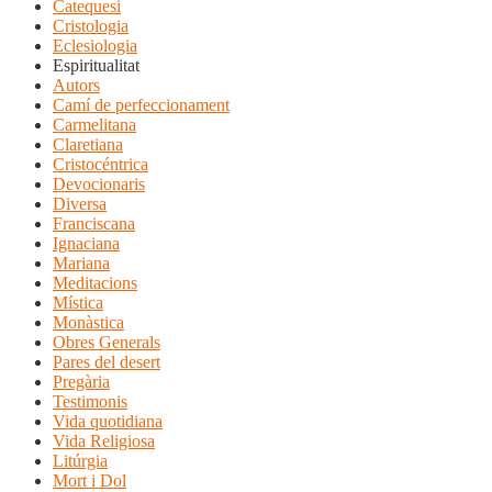
Catequesi
Cristologia
Eclesiologia
Espiritualitat
Autors
Camí de perfeccionament
Carmelitana
Claretiana
Cristocéntrica
Devocionaris
Diversa
Franciscana
Ignaciana
Mariana
Meditacions
Mística
Monàstica
Obres Generals
Pares del desert
Pregària
Testimonis
Vida quotidiana
Vida Religiosa
Litúrgia
Mort i Dol