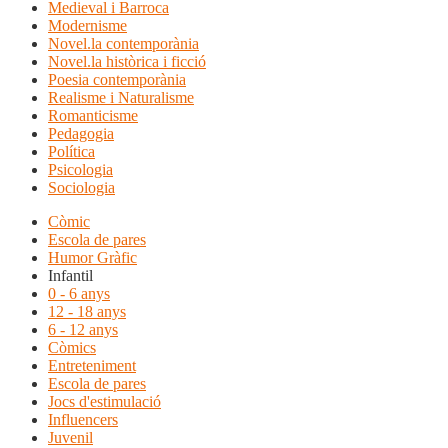
Medieval i Barroca
Modernisme
Novel.la contemporània
Novel.la històrica i ficció
Poesia contemporània
Realisme i Naturalisme
Romanticisme
Pedagogia
Política
Psicologia
Sociologia
Còmic
Escola de pares
Humor Gràfic
Infantil
0 - 6 anys
12 - 18 anys
6 - 12 anys
Còmics
Entreteniment
Escola de pares
Jocs d'estimulació
Influencers
Juvenil