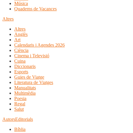
Música
Quaderns de Vacances
Altres
Altres
Anglès
Art
Calendaris i Agendes 2026
Ciència
Cinema i Televisió
Cuina
Diccionaris
Esports
Guies de Viatge
Literatura de Viatges
Manualitats
Multimèdia
Poesia
Regal
Salut
Autors
Editorials
Bíblia