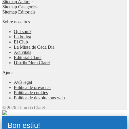
Sitemap Autors
·
Sitemap Categories
·
Sitemap Editorials
Sobre nosaltres
Qui som?
La botiga
El Club
La Missa de Cada Dia
Activitats
Editorial Claret
Distribuïdora Claret
Ajuda
Avís legal
Política de privacitat
Política de cookies
Política de devolucions web
© 2026 Llibreria Claret
Bon estiu!