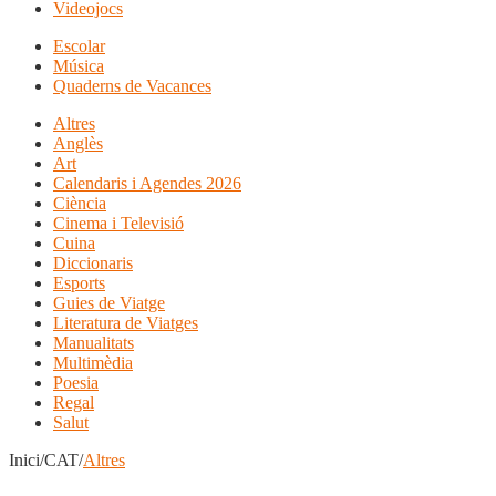
Videojocs
Escolar
Música
Quaderns de Vacances
Altres
Anglès
Art
Calendaris i Agendes 2026
Ciència
Cinema i Televisió
Cuina
Diccionaris
Esports
Guies de Viatge
Literatura de Viatges
Manualitats
Multimèdia
Poesia
Regal
Salut
Inici/CAT/
Altres