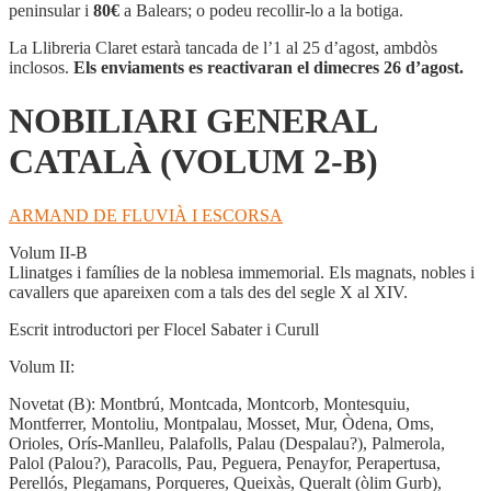
CATALÀ
peninsular i
80€
a Balears; o podeu recollir-lo a la botiga.
(VOLUM
2-
La Llibreria Claret estarà tancada de l’1 al 25 d’agost, ambdòs
B)
inclosos.
Els enviaments es reactivaran el dimecres 26 d’agost.
NOBILIARI GENERAL
CATALÀ (VOLUM 2-B)
ARMAND DE FLUVIÀ I ESCORSA
Volum II-B
Llinatges i famílies de la noblesa immemorial. Els magnats, nobles i
cavallers que apareixen com a tals des del segle X al XIV.
Escrit introductori per Flocel Sabater i Curull
Volum II:
Novetat (B): Montbrú, Montcada, Montcorb, Montesquiu,
Montferrer, Montoliu, Montpalau, Mosset, Mur, Òdena, Oms,
Orioles, Orís-Manlleu, Palafolls, Palau (Despalau?), Palmerola,
Palol (Palou?), Paracolls, Pau, Peguera, Penayfor, Perapertusa,
Perellós, Plegamans, Porqueres, Queixàs, Queralt (òlim Gurb),