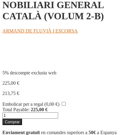
NOBILIARI GENERAL
CATALÀ (VOLUM 2-B)
ARMAND DE FLUVIÀ I ESCORSA
Compartir
5% descompte exclusiu web
225,00
€
213,75
€
Embolicar per a regal (
0,00
€
)
Total Payable:
225,00
€
quantitat
de
Comprar
NOBILIARI
GENERAL
Enviament gratuït
en comandes superiors a
50€
a Espanya