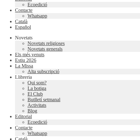
Ecoedició
Contacte
Whatsapp
Català
Español
Novetats
Novetats religioses
Novetats generals
Els més venuts
Estiu 2026
La Missa
Alta subscripció
Llibreria
Qui som?
La botiga
El Club
Butlletí setmanal
Activitats
Blog
Editorial
Ecoedició
Contacte
Whatsapp
Català