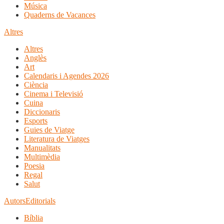
Música
Quaderns de Vacances
Altres
Altres
Anglès
Art
Calendaris i Agendes 2026
Ciència
Cinema i Televisió
Cuina
Diccionaris
Esports
Guies de Viatge
Literatura de Viatges
Manualitats
Multimèdia
Poesia
Regal
Salut
Autors
Editorials
Bíblia