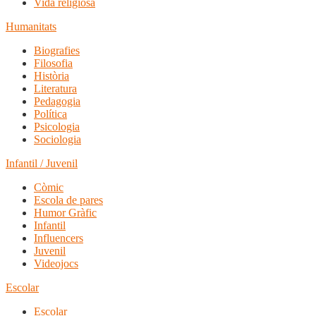
Vida religiosa
Humanitats
Biografies
Filosofia
Història
Literatura
Pedagogia
Política
Psicologia
Sociologia
Infantil / Juvenil
Còmic
Escola de pares
Humor Gràfic
Infantil
Influencers
Juvenil
Videojocs
Escolar
Escolar