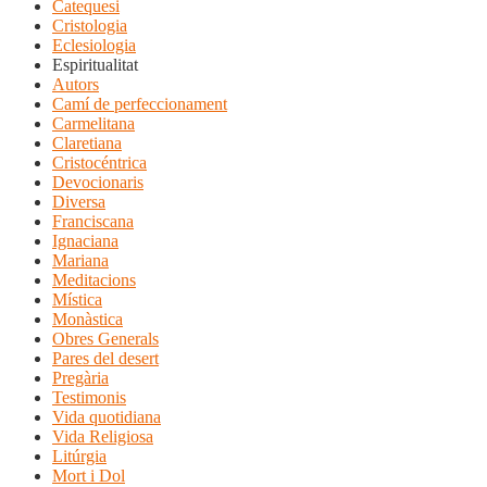
Catequesi
Cristologia
Eclesiologia
Espiritualitat
Autors
Camí de perfeccionament
Carmelitana
Claretiana
Cristocéntrica
Devocionaris
Diversa
Franciscana
Ignaciana
Mariana
Meditacions
Mística
Monàstica
Obres Generals
Pares del desert
Pregària
Testimonis
Vida quotidiana
Vida Religiosa
Litúrgia
Mort i Dol