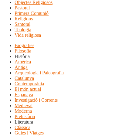
Objectes Religiosos
Pastoral
Primera Comunió
Religions
Santoral
Teologia
Vida religiosa
Biografies
Filosofia
Història
Amèrica
Antiga
Arqueologia i Paleografia
Catalunya
Contemporània
El món actual
Espanaya
Investigació i Corrents
Medieval
Moderna
Prehistòria
Literatura
Clàssica
Guies i Viatges