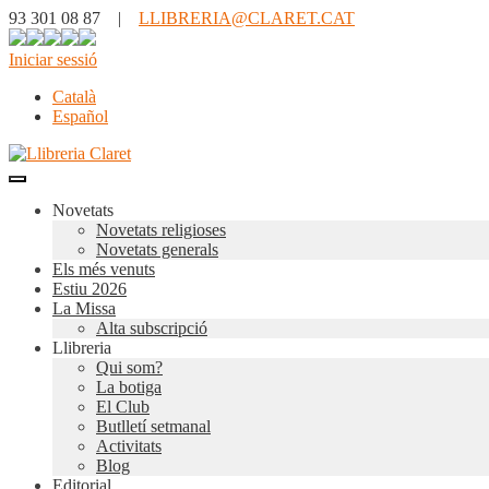
93 301 08 87 |
LLIBRERIA@CLARET.CAT
Iniciar sessió
Català
Español
Novetats
Novetats religioses
Novetats generals
Els més venuts
Estiu 2026
La Missa
Alta subscripció
Llibreria
Qui som?
La botiga
El Club
Butlletí setmanal
Activitats
Blog
Editorial