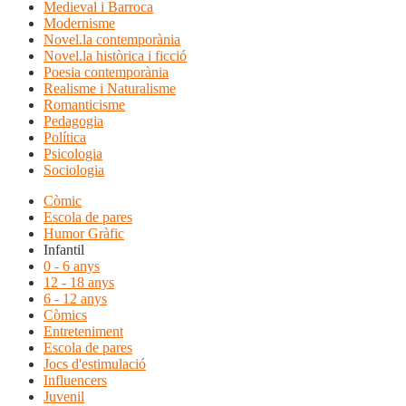
Medieval i Barroca
Modernisme
Novel.la contemporània
Novel.la històrica i ficció
Poesia contemporània
Realisme i Naturalisme
Romanticisme
Pedagogia
Política
Psicologia
Sociologia
Còmic
Escola de pares
Humor Gràfic
Infantil
0 - 6 anys
12 - 18 anys
6 - 12 anys
Còmics
Entreteniment
Escola de pares
Jocs d'estimulació
Influencers
Juvenil