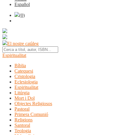
Español
(0)
El nostre catàleg
Espiritualitat
Bíblia
Catequesi
Cristologia
Eclesiologia
Espiritualitat
Litúrgia
Mort i Dol
Objectes Religiosos
Pastoral
Primera Comunió
Religions
Santoral
Teologia