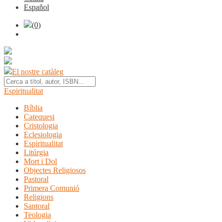
Español
(0)
El nostre catàleg
Espiritualitat
Bíblia
Catequesi
Cristologia
Eclesiologia
Espiritualitat
Litúrgia
Mort i Dol
Objectes Religiosos
Pastoral
Primera Comunió
Religions
Santoral
Teologia