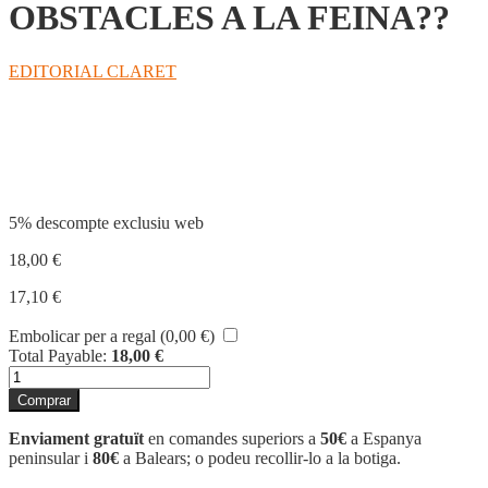
OBSTACLES A LA FEINA??
EDITORIAL CLARET
Compartir
5% descompte exclusiu web
18,00
€
17,10
€
Embolicar per a regal (
0,00
€
)
Total Payable:
18,00
€
quantitat
de
Comprar
OBSTACLES
A
Enviament gratuït
en comandes superiors a
50€
a Espanya
LA
peninsular i
80€
a Balears; o podeu recollir-lo a la botiga.
FEINA??