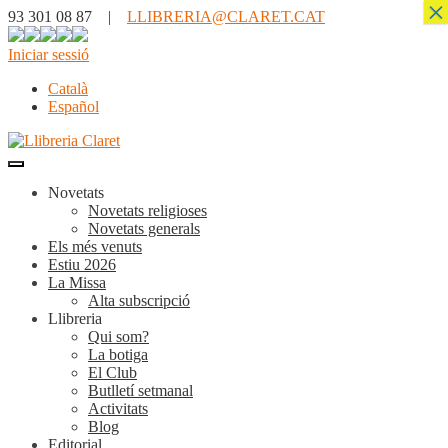
×
93 301 08 87 |
LLIBRERIA@CLARET.CAT
Iniciar sessió
Català
Español
Novetats
Novetats religioses
Novetats generals
Els més venuts
Estiu 2026
La Missa
Alta subscripció
Llibreria
Qui som?
La botiga
El Club
Butlletí setmanal
Activitats
Blog
Editorial