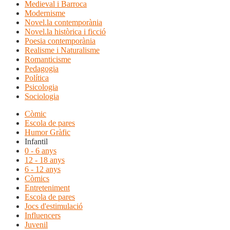
Medieval i Barroca
Modernisme
Novel.la contemporània
Novel.la històrica i ficció
Poesia contemporània
Realisme i Naturalisme
Romanticisme
Pedagogia
Política
Psicologia
Sociologia
Còmic
Escola de pares
Humor Gràfic
Infantil
0 - 6 anys
12 - 18 anys
6 - 12 anys
Còmics
Entreteniment
Escola de pares
Jocs d'estimulació
Influencers
Juvenil