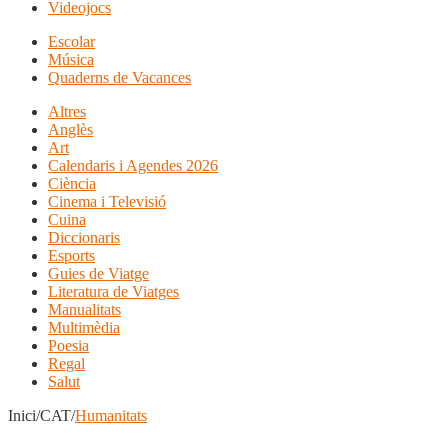
Videojocs
Escolar
Música
Quaderns de Vacances
Altres
Anglès
Art
Calendaris i Agendes 2026
Ciència
Cinema i Televisió
Cuina
Diccionaris
Esports
Guies de Viatge
Literatura de Viatges
Manualitats
Multimèdia
Poesia
Regal
Salut
Inici/CAT/
Humanitats