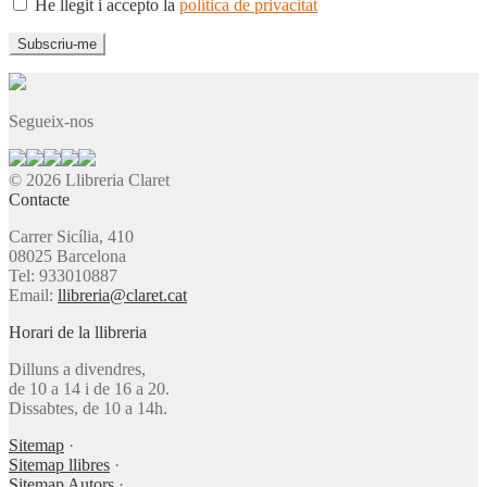
He llegit i accepto la
política de privacitat
Segueix-nos
© 2026 Llibreria Claret
Contacte
Carrer Sicília, 410
08025 Barcelona
Tel: 933010887
Email:
llibreria@claret.cat
Horari de la llibreria
Dilluns a divendres,
de 10 a 14 i de 16 a 20.
Dissabtes, de 10 a 14h.
Sitemap
·
Sitemap llibres
·
Sitemap Autors
·