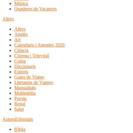
Música
Quaderns de Vacances
Altres
Altres
Anglès
Art
Calendaris i Agendes 2026
Ciència
Cinema i Televisió
Cuina
Diccionaris
Esports
Guies de Viatge
Literatura de Viatges
Manualitats
Multimèdia
Poesia
Regal
Salut
Autors
Editorials
Bíblia