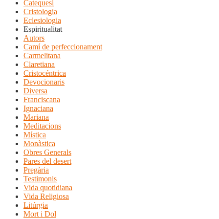
Catequesi
Cristologia
Eclesiologia
Espiritualitat
Autors
Camí de perfeccionament
Carmelitana
Claretiana
Cristocéntrica
Devocionaris
Diversa
Franciscana
Ignaciana
Mariana
Meditacions
Mística
Monàstica
Obres Generals
Pares del desert
Pregària
Testimonis
Vida quotidiana
Vida Religiosa
Litúrgia
Mort i Dol