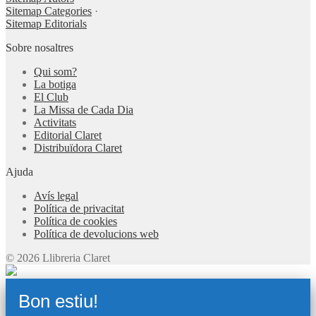
Sitemap Categories
·
Sitemap Editorials
Sobre nosaltres
Qui som?
La botiga
El Club
La Missa de Cada Dia
Activitats
Editorial Claret
Distribuïdora Claret
Ajuda
Avís legal
Política de privacitat
Política de cookies
Política de devolucions web
© 2026 Llibreria Claret
Bon estiu!