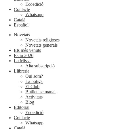
Ecoedició
Contacte
Whatsapp
Català
Español
Novetats
Novetats religioses
Novetats generals
Els més venuts
Estiu 2026
La Missa
Alta subscripció
Llibreria
Qui som?
La botiga
El Club
Butlletí setmanal
Activitats
Blog
Editorial
Ecoedició
Contacte
Whatsapp
Català