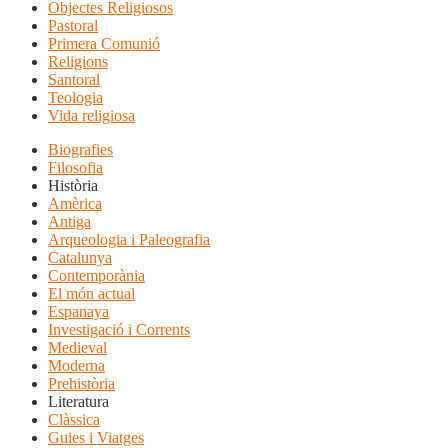
Objectes Religiosos
Pastoral
Primera Comunió
Religions
Santoral
Teologia
Vida religiosa
Biografies
Filosofia
Història
Amèrica
Antiga
Arqueologia i Paleografia
Catalunya
Contemporània
El món actual
Espanaya
Investigació i Corrents
Medieval
Moderna
Prehistòria
Literatura
Clàssica
Guies i Viatges