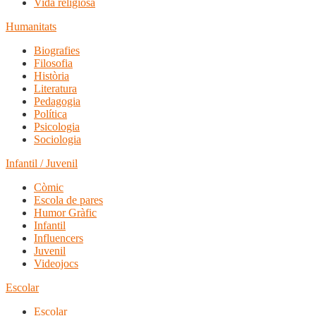
Vida religiosa
Humanitats
Biografies
Filosofia
Història
Literatura
Pedagogia
Política
Psicologia
Sociologia
Infantil / Juvenil
Còmic
Escola de pares
Humor Gràfic
Infantil
Influencers
Juvenil
Videojocs
Escolar
Escolar