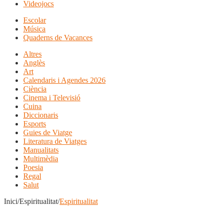
Videojocs
Escolar
Música
Quaderns de Vacances
Altres
Anglès
Art
Calendaris i Agendes 2026
Ciència
Cinema i Televisió
Cuina
Diccionaris
Esports
Guies de Viatge
Literatura de Viatges
Manualitats
Multimèdia
Poesia
Regal
Salut
Inici/Espiritualitat/
Espiritualitat