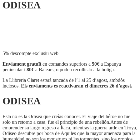
ODISEA
Compartir
5% descompte exclusiu web
Enviament gratuït
en comandes superiors a
50€
a Espanya
peninsular i
80€
a Balears; o podeu recollir-lo a la botiga.
La Llibreria Claret estarà tancada de l’1 al 25 d’agost, ambdòs
inclosos.
Els enviaments es reactivaran el dimecres 26 d’agost.
ODISEA
Esta no es la Odisea que creías conocer. El viaje del héroe no fue
solo un retorno a casa, fue el principio de una rebelión.Antes de
emprender su largo regreso a Ítaca, mientras la guerra arde en Troya,
Odiseo descubre por boca de Aquiles que la mayor amenaza para la
humanidad no son los monstruos ni las tormentas, sino los propios