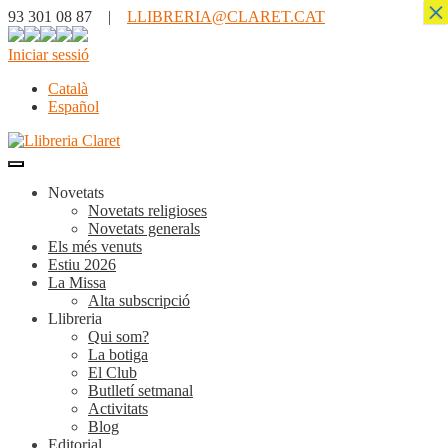
×
93 301 08 87 |
LLIBRERIA@CLARET.CAT
Iniciar sessió
Català
Español
Novetats
Novetats religioses
Novetats generals
Els més venuts
Estiu 2026
La Missa
Alta subscripció
Llibreria
Qui som?
La botiga
El Club
Butlletí setmanal
Activitats
Blog
Editorial