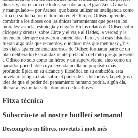
dioses y, por encima de todos, su soberano, el gran Zeus.Guiado —
y manipulado— por Atenea, que busca utilizar su inteligencia como
arma en su lucha por el dominio en el Olimpo, Odiseo aprende a
combatir a los dioses con las únicas herramientas que poseen los
mortales: astucia, estrategia y engaño.En los relatos de Odiseo sobre
cíclopes y sirenas, sobre Circe y el viaje al Hades, la verdad y la
invención siempre estuvieron entretejidas. Pero ¿y si esas historias
fueran algo más que recuerdos, o incluso más que mentiras? ¿Y si
los viajes aparentemente azarosos de Odiseo formaran parte de un
plan deliberado?Esta audaz reinterpretación del mito griego presenta
a Odiseo no solo como un héroe y un superviviente, sino como un
narrador poco fiable cuya leyenda oculta un propósito más
profundo.Épica en su alcance y filosófica en su ambición, esta
novela mitológica trata sobre el poder de las historias y la peligrosa
idea de que el poder del pensamiento humano podría, algún día,
liberar a los mortales del dominio de los dioses.
Fitxa tècnica
Subscriu-te al nostre butlletí setmanal
Descomptes en llibres, novetats i molt més