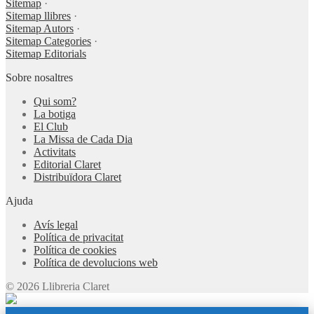
Sitemap
·
Sitemap llibres
·
Sitemap Autors
·
Sitemap Categories
·
Sitemap Editorials
Sobre nosaltres
Qui som?
La botiga
El Club
La Missa de Cada Dia
Activitats
Editorial Claret
Distribuïdora Claret
Ajuda
Avís legal
Política de privacitat
Política de cookies
Política de devolucions web
© 2026 Llibreria Claret