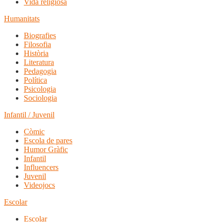
Vida religiosa
Humanitats
Biografies
Filosofia
Història
Literatura
Pedagogia
Política
Psicologia
Sociologia
Infantil / Juvenil
Còmic
Escola de pares
Humor Gràfic
Infantil
Influencers
Juvenil
Videojocs
Escolar
Escolar