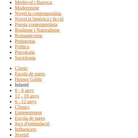
Medieval i Barroca
Modernisme
Novel.la contemporània
Novel.la històrica i ficció
Poesia contemporània
Realisme i Naturalisme
Romanticisme
Pedagogia
Política
Psicologia
Sociologia
Còmic
Escola de pares
Humor Gràfic
Infantil
0 - 6 anys
12 - 18 anys
6 - 12 anys
Còmics
Entreteniment
Escola de pares
Jocs d'estimulació
Influencers
Juvenil