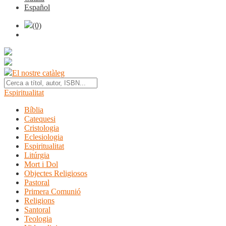
Español
(0)
El nostre catàleg
Espiritualitat
Bíblia
Catequesi
Cristologia
Eclesiologia
Espiritualitat
Litúrgia
Mort i Dol
Objectes Religiosos
Pastoral
Primera Comunió
Religions
Santoral
Teologia