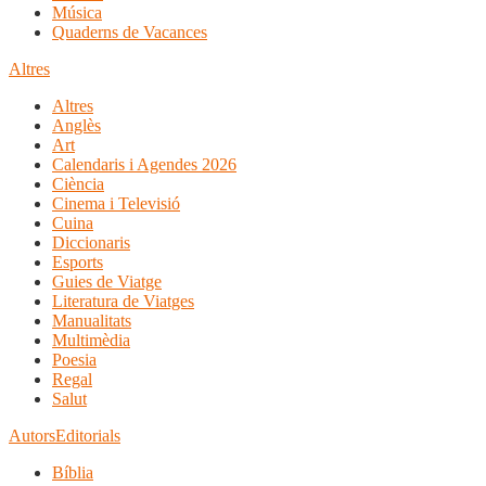
Música
Quaderns de Vacances
Altres
Altres
Anglès
Art
Calendaris i Agendes 2026
Ciència
Cinema i Televisió
Cuina
Diccionaris
Esports
Guies de Viatge
Literatura de Viatges
Manualitats
Multimèdia
Poesia
Regal
Salut
Autors
Editorials
Bíblia