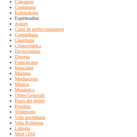
Catequesi
Cristologia
Eclesiologia
Espiritualitat
Autors
Camí de perfeccionament
Carmelitana
Claretiana
Cristocéntrica
Devocionaris
Diversa
Franciscana
Ignaciana
Mariana
Meditacions
Mística
Monàstica
Obres Generals
Pares del desert
Pregària
Testimonis
Vida quotidiana
Vida Religiosa
Litúrgia
Mort i Dol