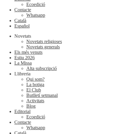
Ecoedició
Contacte
Whatsapp
Català
Español
Novetats
Novetats religioses
Novetats generals
Els més venuts
Estiu 2026
La Missa
Alta subscripció
Llibreria
Qui som?
La botiga
El Club
Butlletí setmanal
Activitats
Blog
Editorial
Ecoedició
Contacte
Whatsapp
Català