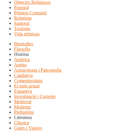
Objectes Religiosos
Pastoral
Primera Comunió
Religions
Santoral
Teologia
Vida religiosa
Biografies
Filosofia
Història
Amèrica
Antiga
Arqueologia i Paleografia
Catalunya
Contemporània
El món actual
Espanaya
Investigació i Corrents
Medieval
Moderna
Prehistòria
Literatura
Clàssica
Guies i Viatges