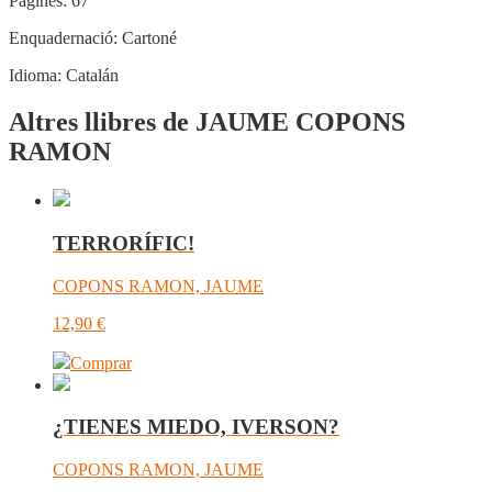
Pàgines:
67
Enquadernació:
Cartoné
Idioma:
Catalán
Altres llibres de JAUME COPONS
RAMON
TERRORÍFIC!
COPONS RAMON, JAUME
12,90
€
Comprar
¿TIENES MIEDO, IVERSON?
COPONS RAMON, JAUME