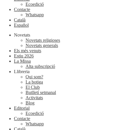
Ecoedició
Contacte
Whatsapp
Català
Español
Novetats
Novetats religioses
Novetats generals
Els més venuts
Estiu 2026
La Missa
Alta subscripció
Llibreria
Qui som?
La botiga
El Club
Butlletí setmanal
Activitats
Blog
Editorial
Ecoedició
Contacte
Whatsapp
Català