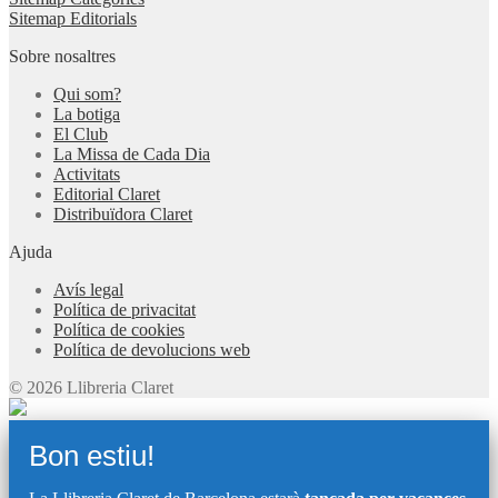
Sitemap Editorials
Sobre nosaltres
Qui som?
La botiga
El Club
La Missa de Cada Dia
Activitats
Editorial Claret
Distribuïdora Claret
Ajuda
Avís legal
Política de privacitat
Política de cookies
Política de devolucions web
© 2026 Llibreria Claret
Bon estiu!