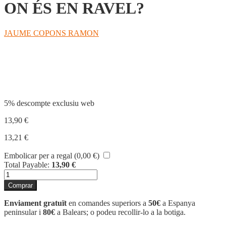
ON ÉS EN RAVEL?
JAUME COPONS RAMON
Compartir
5% descompte exclusiu web
13,90
€
13,21
€
Embolicar per a regal (
0,00
€
)
Total Payable:
13,90
€
quantitat
de
Comprar
ON
ÉS
Enviament gratuït
en comandes superiors a
50€
a Espanya
EN
peninsular i
80€
a Balears; o podeu recollir-lo a la botiga.
RAVEL?