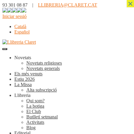
×
93 301 08 87 |
LLIBRERIA@CLARET.CAT
Iniciar sessió
Català
Español
Novetats
Novetats religioses
Novetats generals
Els més venuts
Estiu 2026
La Missa
Alta subscripció
Llibreria
Qui som?
La botiga
El Club
Butlletí setmanal
Activitats
Blog
Editorial