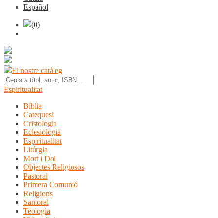
Español
(0)
El nostre catàleg
Espiritualitat
Bíblia
Catequesi
Cristologia
Eclesiologia
Espiritualitat
Litúrgia
Mort i Dol
Objectes Religiosos
Pastoral
Primera Comunió
Religions
Santoral
Teologia