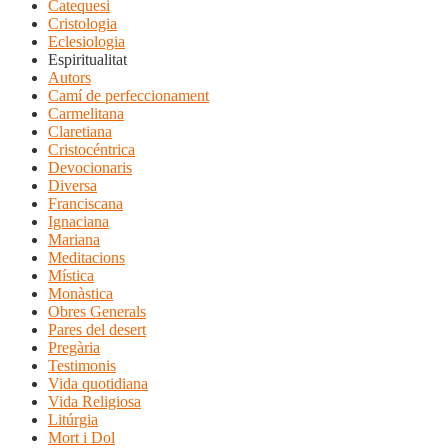
Catequesi
Cristologia
Eclesiologia
Espiritualitat
Autors
Camí de perfeccionament
Carmelitana
Claretiana
Cristocéntrica
Devocionaris
Diversa
Franciscana
Ignaciana
Mariana
Meditacions
Mística
Monàstica
Obres Generals
Pares del desert
Pregària
Testimonis
Vida quotidiana
Vida Religiosa
Litúrgia
Mort i Dol