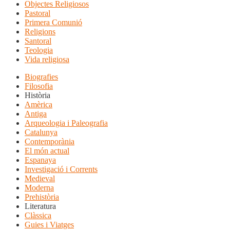
Objectes Religiosos
Pastoral
Primera Comunió
Religions
Santoral
Teologia
Vida religiosa
Biografies
Filosofia
Història
Amèrica
Antiga
Arqueologia i Paleografia
Catalunya
Contemporània
El món actual
Espanaya
Investigació i Corrents
Medieval
Moderna
Prehistòria
Literatura
Clàssica
Guies i Viatges