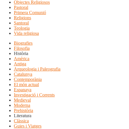
Objectes Religiosos
Pastoral
Primera Comunió
Religions
Santoral
Teologia
Vida religiosa
Biografies
Filosofia
Història
Amèrica
Antiga
Arqueologia i Paleografia
Catalunya
Contemporània
El món actual
Espanaya
Investigació i Corrents
Medieval
Moderna
Prehistòria
Literatura
Clàssica
Guies i Viatges