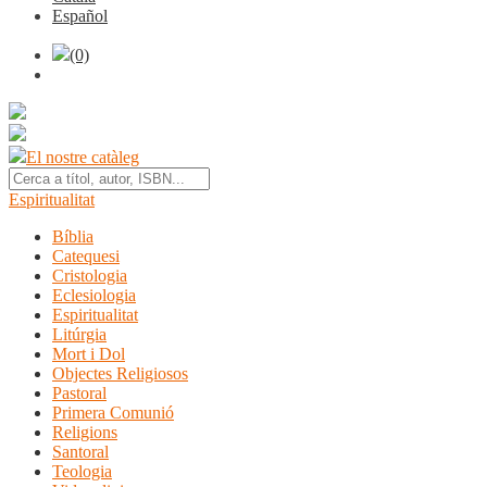
Español
(0)
El nostre catàleg
Espiritualitat
Bíblia
Catequesi
Cristologia
Eclesiologia
Espiritualitat
Litúrgia
Mort i Dol
Objectes Religiosos
Pastoral
Primera Comunió
Religions
Santoral
Teologia