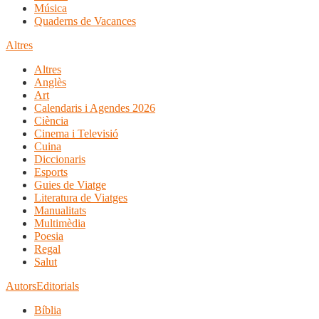
Música
Quaderns de Vacances
Altres
Altres
Anglès
Art
Calendaris i Agendes 2026
Ciència
Cinema i Televisió
Cuina
Diccionaris
Esports
Guies de Viatge
Literatura de Viatges
Manualitats
Multimèdia
Poesia
Regal
Salut
Autors
Editorials
Bíblia