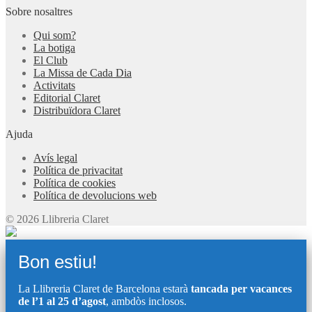
Sobre nosaltres
Qui som?
La botiga
El Club
La Missa de Cada Dia
Activitats
Editorial Claret
Distribuïdora Claret
Ajuda
Avís legal
Política de privacitat
Política de cookies
Política de devolucions web
© 2026 Llibreria Claret
Bon estiu!
La Llibreria Claret de Barcelona estarà
tancada per vacances
de l’1 al 25 d’agost
, ambdòs inclosos.