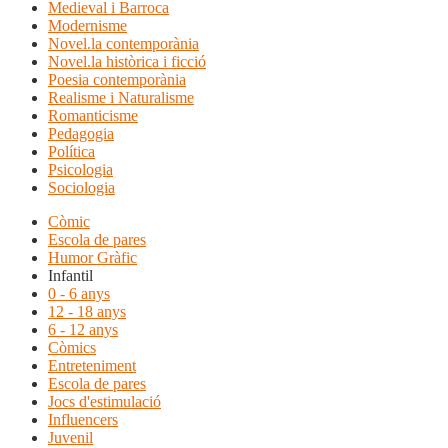
Medieval i Barroca
Modernisme
Novel.la contemporània
Novel.la històrica i ficció
Poesia contemporània
Realisme i Naturalisme
Romanticisme
Pedagogia
Política
Psicologia
Sociologia
Còmic
Escola de pares
Humor Gràfic
Infantil
0 - 6 anys
12 - 18 anys
6 - 12 anys
Còmics
Entreteniment
Escola de pares
Jocs d'estimulació
Influencers
Juvenil