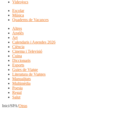
Videojocs
Escolar
Música
Quaderns de Vacances
Altres
Anglès
Art
Calendaris i Agendes 2026
Ciència
Cinema i Televisió
Cuina
Diccionaris
Esports
Guies de Viatge
Literatura de Viatges
Manualitats
Multimèdia
Poesia
Regal
Salut
Inici/SPA/
Otras