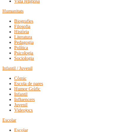
Vida religiosa
Humanitats
Biografies
Filosofia
Història
Literatura
Pedagogia
Política
Psicologia
Sociologia
Infantil / Juvenil
Còmic
Escola de pares
Humor Gràfic
Infantil
Influencers
Juvenil
Videojocs
Escolar
Escolar