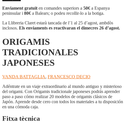
ORIGAMIS
TRADICIONALES
Enviament gratuït
en comandes superiors a
50€
a Espanya
JAPONESES
peninsular i
80€
a Balears; o podeu recollir-lo a la botiga.
La Llibreria Claret estarà tancada de l’1 al 25 d’agost, ambdòs
inclosos.
Els enviaments es reactivaran el dimecres 26 d’agost.
ORIGAMIS
TRADICIONALES
JAPONESES
VANDA BATTAGLIA
,
FRANCESCO DECIO
Adéntrate en un viaje extraordinario al mundo antiguo y misterioso
del origami. Con Origamis tradicionale japoneses podrás aprender
paso a paso cómo realizar 20 modelos de origamis clásicos de
Japón. Aprende desde cero con todos los materiales a tu disposición
en una cómoda caja.
Fitxa tècnica