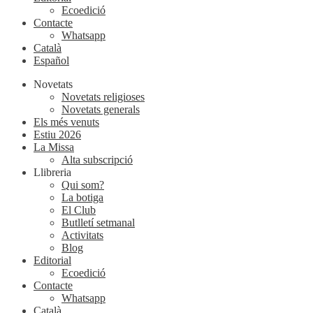
Ecoedició
Contacte
Whatsapp
Català
Español
Novetats
Novetats religioses
Novetats generals
Els més venuts
Estiu 2026
La Missa
Alta subscripció
Llibreria
Qui som?
La botiga
El Club
Butlletí setmanal
Activitats
Blog
Editorial
Ecoedició
Contacte
Whatsapp
Català