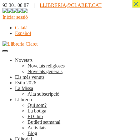
×
93 301 08 87 |
LLIBRERIA@CLARET.CAT
Iniciar sessió
Català
Español
Novetats
Novetats religioses
Novetats generals
Els més venuts
Estiu 2026
La Missa
Alta subscripció
Llibreria
Qui som?
La botiga
El Club
Butlletí setmanal
Activitats
Blog
Editorial