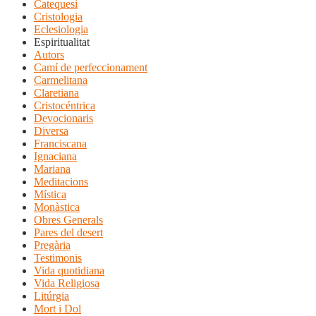
Catequesi
Cristologia
Eclesiologia
Espiritualitat
Autors
Camí de perfeccionament
Carmelitana
Claretiana
Cristocéntrica
Devocionaris
Diversa
Franciscana
Ignaciana
Mariana
Meditacions
Mística
Monàstica
Obres Generals
Pares del desert
Pregària
Testimonis
Vida quotidiana
Vida Religiosa
Litúrgia
Mort i Dol