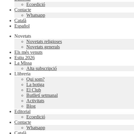
Ecoedició
Contacte
Whatsapp
Català
Español
Novetats
Novetats religioses
Novetats generals
Els més venuts
Estiu 2026
La Missa
Alta subscripció
Llibreria
Qui som?
La botiga
El Club
Butlletí setmanal
Activitats
Blog
Editorial
Ecoedició
Contacte
Whatsapp
Català