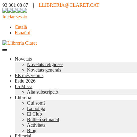
93 301 08 87 |
LLIBRERIA@CLARET.CAT
Iniciar sessió
Català
Español
Novetats
Novetats religioses
Novetats generals
Els més venuts
Estiu 2026
La Missa
Alta subscripció
Llibreria
Qui som?
La botiga
El Club
Butlletí setmanal
Activitats
Blog
Editorial