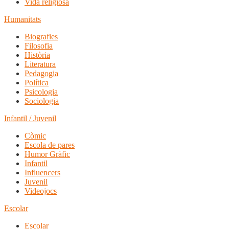
Vida religiosa
Humanitats
Biografies
Filosofia
Història
Literatura
Pedagogia
Política
Psicologia
Sociologia
Infantil / Juvenil
Còmic
Escola de pares
Humor Gràfic
Infantil
Influencers
Juvenil
Videojocs
Escolar
Escolar