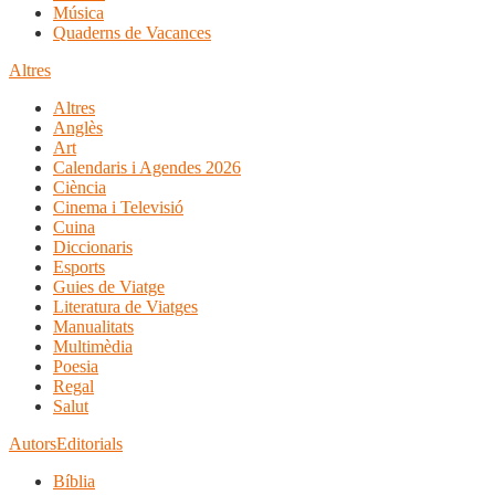
Música
Quaderns de Vacances
Altres
Altres
Anglès
Art
Calendaris i Agendes 2026
Ciència
Cinema i Televisió
Cuina
Diccionaris
Esports
Guies de Viatge
Literatura de Viatges
Manualitats
Multimèdia
Poesia
Regal
Salut
Autors
Editorials
Bíblia