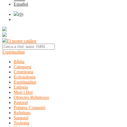
Español
(0)
El nostre catàleg
Espiritualitat
Bíblia
Catequesi
Cristologia
Eclesiologia
Espiritualitat
Litúrgia
Mort i Dol
Objectes Religiosos
Pastoral
Primera Comunió
Religions
Santoral
Teologia