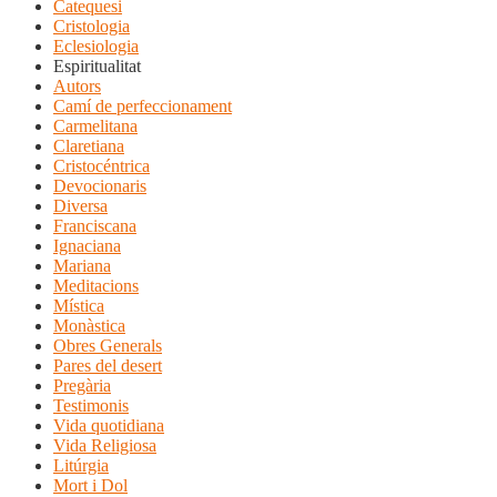
Catequesi
Cristologia
Eclesiologia
Espiritualitat
Autors
Camí de perfeccionament
Carmelitana
Claretiana
Cristocéntrica
Devocionaris
Diversa
Franciscana
Ignaciana
Mariana
Meditacions
Mística
Monàstica
Obres Generals
Pares del desert
Pregària
Testimonis
Vida quotidiana
Vida Religiosa
Litúrgia
Mort i Dol