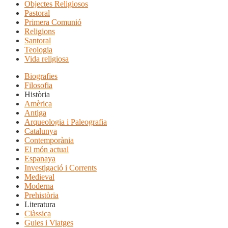
Objectes Religiosos
Pastoral
Primera Comunió
Religions
Santoral
Teologia
Vida religiosa
Biografies
Filosofia
Història
Amèrica
Antiga
Arqueologia i Paleografia
Catalunya
Contemporània
El món actual
Espanaya
Investigació i Corrents
Medieval
Moderna
Prehistòria
Literatura
Clàssica
Guies i Viatges