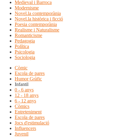
Medieval i Barroca
Modernisme
Novel.la contemporània
Novel.la històrica i ficció
Poesia contemporània
Realisme i Naturalisme
Romanticisme
Pedagogia
Política
Psicologia
Sociologia
Còmic
Escola de pares
Humor Gràfic
Infantil
0 - 6 anys
12 - 18 anys
6 - 12 anys
Còmics
Entreteniment
Escola de pares
Jocs d'estimulació
Influencers
Juvenil