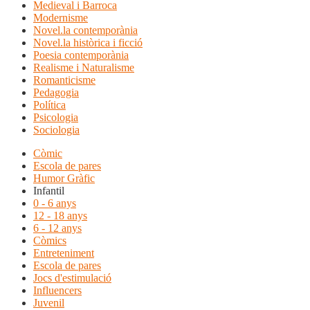
Medieval i Barroca
Modernisme
Novel.la contemporània
Novel.la històrica i ficció
Poesia contemporània
Realisme i Naturalisme
Romanticisme
Pedagogia
Política
Psicologia
Sociologia
Còmic
Escola de pares
Humor Gràfic
Infantil
0 - 6 anys
12 - 18 anys
6 - 12 anys
Còmics
Entreteniment
Escola de pares
Jocs d'estimulació
Influencers
Juvenil