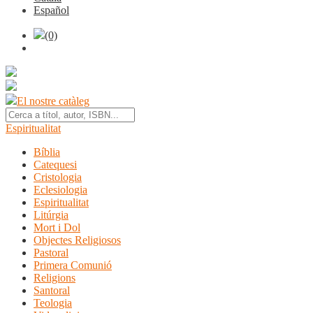
Español
(0)
El nostre catàleg
Espiritualitat
Bíblia
Catequesi
Cristologia
Eclesiologia
Espiritualitat
Litúrgia
Mort i Dol
Objectes Religiosos
Pastoral
Primera Comunió
Religions
Santoral
Teologia