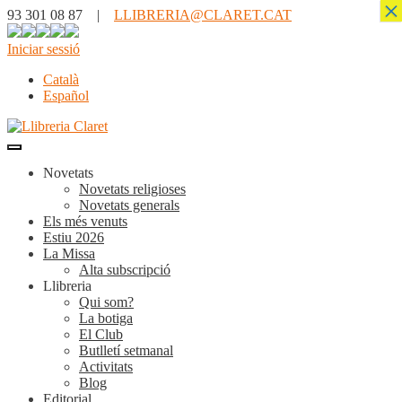
×
93 301 08 87 |
LLIBRERIA@CLARET.CAT
Iniciar sessió
Català
Español
Novetats
Novetats religioses
Novetats generals
Els més venuts
Estiu 2026
La Missa
Alta subscripció
Llibreria
Qui som?
La botiga
El Club
Butlletí setmanal
Activitats
Blog
Editorial