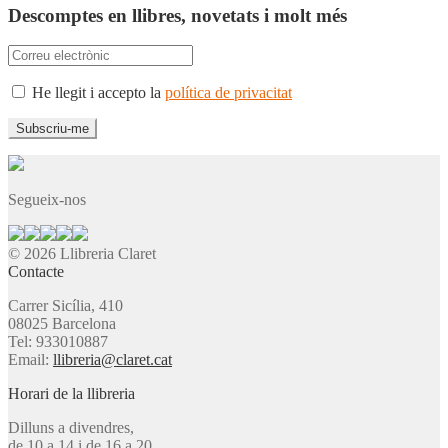
Descomptes en llibres, novetats i molt més
He llegit i accepto la
política de privacitat
Segueix-nos
© 2026 Llibreria Claret
Contacte
Carrer Sicília, 410
08025 Barcelona
Tel: 933010887
Email:
llibreria@claret.cat
Horari de la llibreria
Dilluns a divendres,
de 10 a 14 i de 16 a 20.