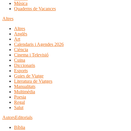
Música
Quaderns de Vacances
Altres
Altres
Anglès
Art
Calendaris i Agendes 2026
Ciència
Cinema i Televisió
Cuina
Diccionaris
Esports
Guies de Viatge
Literatura de Viatges
Manualitats
Multimèdia
Poesia
Regal
Salut
Autors
Editorials
Bíblia