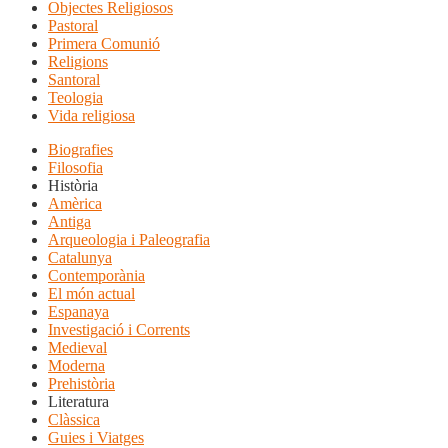
Objectes Religiosos
Pastoral
Primera Comunió
Religions
Santoral
Teologia
Vida religiosa
Biografies
Filosofia
Història
Amèrica
Antiga
Arqueologia i Paleografia
Catalunya
Contemporània
El món actual
Espanaya
Investigació i Corrents
Medieval
Moderna
Prehistòria
Literatura
Clàssica
Guies i Viatges