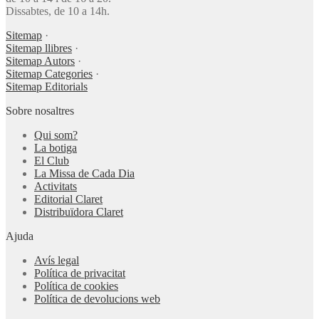
Dissabtes, de 10 a 14h.
Sitemap
·
Sitemap llibres
·
Sitemap Autors
·
Sitemap Categories
·
Sitemap Editorials
Sobre nosaltres
Qui som?
La botiga
El Club
La Missa de Cada Dia
Activitats
Editorial Claret
Distribuïdora Claret
Ajuda
Avís legal
Política de privacitat
Política de cookies
Política de devolucions web