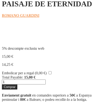
PAISAJE DE ETERNIDAD
ROMANO GUARDINI
Compartir
5% descompte exclusiu web
15,00
€
14,25
€
Embolicar per a regal (
0,00
€
)
Total Payable:
15,00
€
quantitat
de
Comprar
PAISAJE
DE
Enviament gratuït
en comandes superiors a
50€
a Espanya
ETERNIDAD
peninsular i
80€
a Balears; o podeu recollir-lo a la botiga.