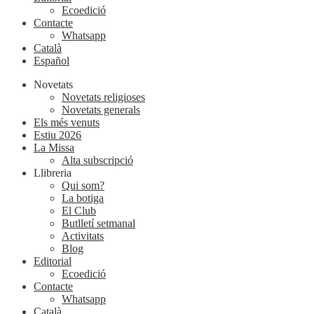
Ecoedició
Contacte
Whatsapp
Català
Español
Novetats
Novetats religioses
Novetats generals
Els més venuts
Estiu 2026
La Missa
Alta subscripció
Llibreria
Qui som?
La botiga
El Club
Butlletí setmanal
Activitats
Blog
Editorial
Ecoedició
Contacte
Whatsapp
Català