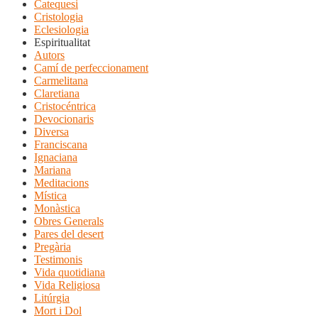
Catequesi
Cristologia
Eclesiologia
Espiritualitat
Autors
Camí de perfeccionament
Carmelitana
Claretiana
Cristocéntrica
Devocionaris
Diversa
Franciscana
Ignaciana
Mariana
Meditacions
Mística
Monàstica
Obres Generals
Pares del desert
Pregària
Testimonis
Vida quotidiana
Vida Religiosa
Litúrgia
Mort i Dol