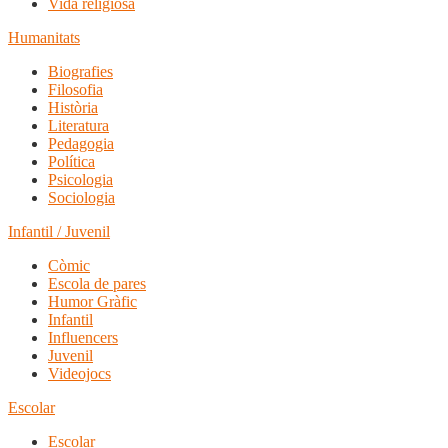
Vida religiosa
Humanitats
Biografies
Filosofia
Història
Literatura
Pedagogia
Política
Psicologia
Sociologia
Infantil / Juvenil
Còmic
Escola de pares
Humor Gràfic
Infantil
Influencers
Juvenil
Videojocs
Escolar
Escolar