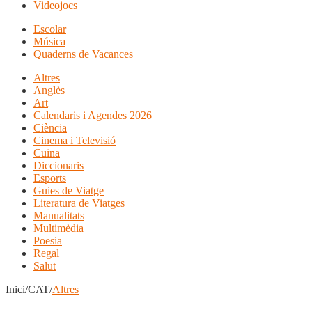
Videojocs
Escolar
Música
Quaderns de Vacances
Altres
Anglès
Art
Calendaris i Agendes 2026
Ciència
Cinema i Televisió
Cuina
Diccionaris
Esports
Guies de Viatge
Literatura de Viatges
Manualitats
Multimèdia
Poesia
Regal
Salut
Inici/CAT/
Altres