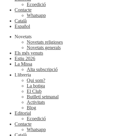
Ecoedició
Contacte
Whatsapp
Català
Español
Novetats
Novetats religioses
Novetats generals
Els més venuts
Estiu 2026
La Missa
Alta subscripció
Llibreria
Qui som?
La botiga
El Club
Butlletí setmanal
Activitats
Blog
Editorial
Ecoedició
Contacte
Whatsapp
Català