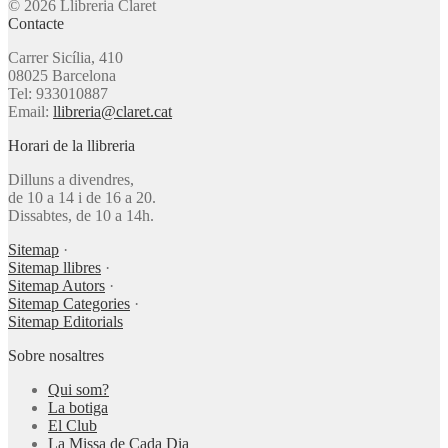
© 2026 Llibreria Claret
Contacte
Carrer Sicília, 410
08025 Barcelona
Tel: 933010887
Email:
llibreria@claret.cat
Horari de la llibreria
Dilluns a divendres,
de 10 a 14 i de 16 a 20.
Dissabtes, de 10 a 14h.
Sitemap
·
Sitemap llibres
·
Sitemap Autors
·
Sitemap Categories
·
Sitemap Editorials
Sobre nosaltres
Qui som?
La botiga
El Club
La Missa de Cada Dia