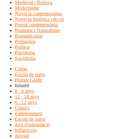
Medieval i Barroca
Modernisme
Novel.la contemporània
Novel.la històrica i ficció
Poesia contemporània
Realisme i Naturalisme
Romanticisme
Pedagogia
Política
Psicologia
Sociologia
Còmic
Escola de pares
Humor Gràfic
Infantil
0 - 6 anys
12 - 18 anys
6 - 12 anys
Còmics
Entreteniment
Escola de pares
Jocs d'estimulació
Influencers
Juvenil