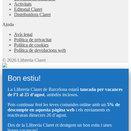
Activitats
Editorial Claret
Distribuïdora Claret
Ajuda
Avís legal
Política de privacitat
Política de cookies
Política de devolucions web
© 2026 Llibreria Claret
Bon estiu!
La Llibreria Claret de Barcelona estarà
tancada per vacances
de l’1 al 25 d’agost
, ambdòs inclosos.
Pots continuar fent les teves comandes online amb un
5% de
descompte en aquesta pàgina web
i els enviaments es
reactivaran dimecres 26 d’agost.
Des de la Llibreria Claret et desitgem un bon estiu i unes
bones vacances!