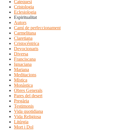
Catequesi
Cristologia
Eclesiologia
Espiritualitat
Autors
Camí de perfeccionament
Carmelitana
Claretiana
Cristocéntrica
Devocionaris
Diversa
Franciscana
Ignaciana
Mariana
Meditacions
Mística
Monàstica
Obres Generals
Pares del desert
Pregària
Testimonis
Vida quotidiana
Vida Religiosa
Litúrgia
Mort i Dol