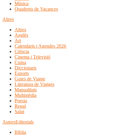
Música
Quaderns de Vacances
Altres
Altres
Anglès
Art
Calendaris i Agendes 2026
Ciència
Cinema i Televisió
Cuina
Diccionaris
Esports
Guies de Viatge
Literatura de Viatges
Manualitats
Multimèdia
Poesia
Regal
Salut
Autors
Editorials
Bíblia