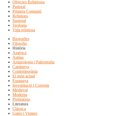
Objectes Religiosos
Pastoral
Primera Comunió
Religions
Santoral
Teologia
Vida religiosa
Biografies
Filosofia
Història
Amèrica
Antiga
Arqueologia i Paleografia
Catalunya
Contemporània
El món actual
Espanaya
Investigació i Corrents
Medieval
Moderna
Prehistòria
Literatura
Clàssica
Guies i Viatges