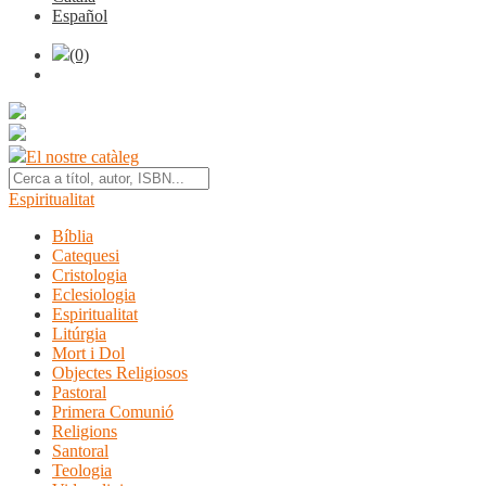
Español
(0)
El nostre catàleg
Espiritualitat
Bíblia
Catequesi
Cristologia
Eclesiologia
Espiritualitat
Litúrgia
Mort i Dol
Objectes Religiosos
Pastoral
Primera Comunió
Religions
Santoral
Teologia