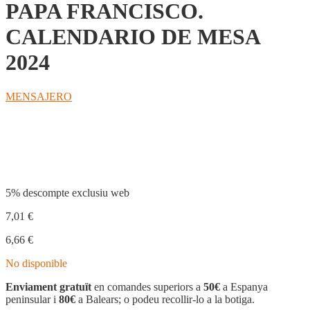
PAPA FRANCISCO.
CALENDARIO DE MESA
2024
MENSAJERO
Compartir
5% descompte exclusiu web
7,01
€
6,66
€
No disponible
Enviament gratuït
en comandes superiors a
50€
a Espanya
peninsular i
80€
a Balears; o podeu recollir-lo a la botiga.