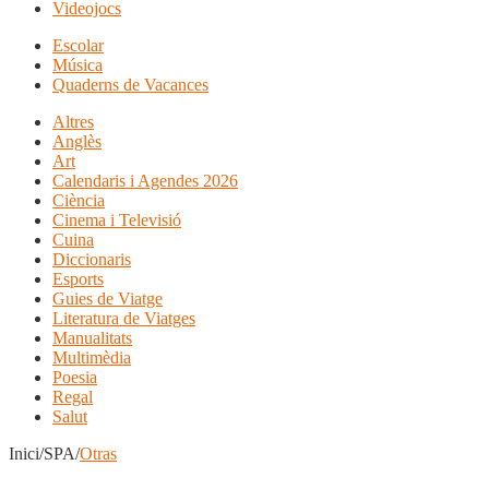
Videojocs
Escolar
Música
Quaderns de Vacances
Altres
Anglès
Art
Calendaris i Agendes 2026
Ciència
Cinema i Televisió
Cuina
Diccionaris
Esports
Guies de Viatge
Literatura de Viatges
Manualitats
Multimèdia
Poesia
Regal
Salut
Inici/SPA/
Otras