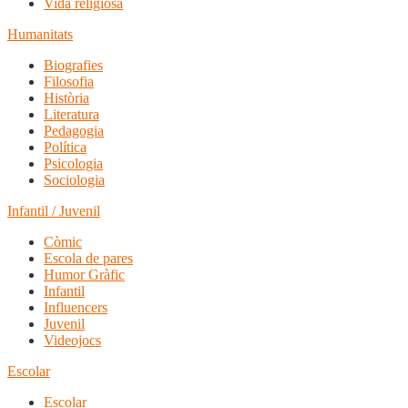
Vida religiosa
Humanitats
Biografies
Filosofia
Història
Literatura
Pedagogia
Política
Psicologia
Sociologia
Infantil / Juvenil
Còmic
Escola de pares
Humor Gràfic
Infantil
Influencers
Juvenil
Videojocs
Escolar
Escolar