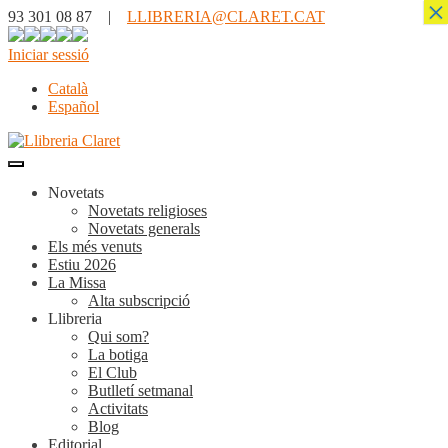
×
93 301 08 87 |
LLIBRERIA@CLARET.CAT
Iniciar sessió
Català
Español
Novetats
Novetats religioses
Novetats generals
Els més venuts
Estiu 2026
La Missa
Alta subscripció
Llibreria
Qui som?
La botiga
El Club
Butlletí setmanal
Activitats
Blog
Editorial