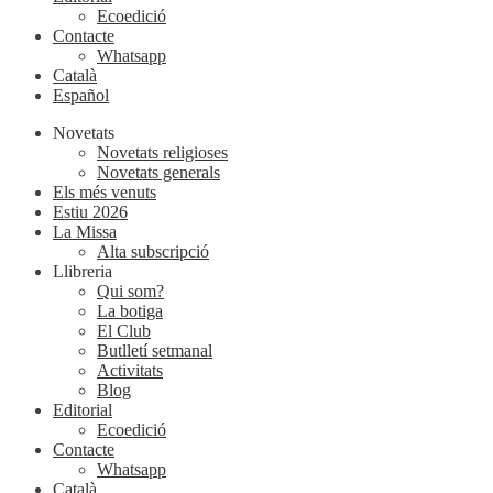
Ecoedició
Contacte
Whatsapp
Català
Español
Novetats
Novetats religioses
Novetats generals
Els més venuts
Estiu 2026
La Missa
Alta subscripció
Llibreria
Qui som?
La botiga
El Club
Butlletí setmanal
Activitats
Blog
Editorial
Ecoedició
Contacte
Whatsapp
Català