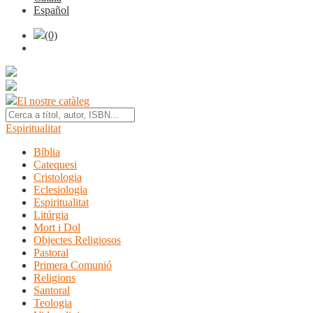
Español
(0)
El nostre catàleg
Espiritualitat
Bíblia
Catequesi
Cristologia
Eclesiologia
Espiritualitat
Litúrgia
Mort i Dol
Objectes Religiosos
Pastoral
Primera Comunió
Religions
Santoral
Teologia