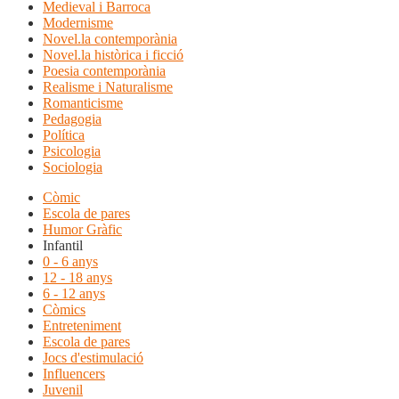
Medieval i Barroca
Modernisme
Novel.la contemporània
Novel.la històrica i ficció
Poesia contemporània
Realisme i Naturalisme
Romanticisme
Pedagogia
Política
Psicologia
Sociologia
Còmic
Escola de pares
Humor Gràfic
Infantil
0 - 6 anys
12 - 18 anys
6 - 12 anys
Còmics
Entreteniment
Escola de pares
Jocs d'estimulació
Influencers
Juvenil