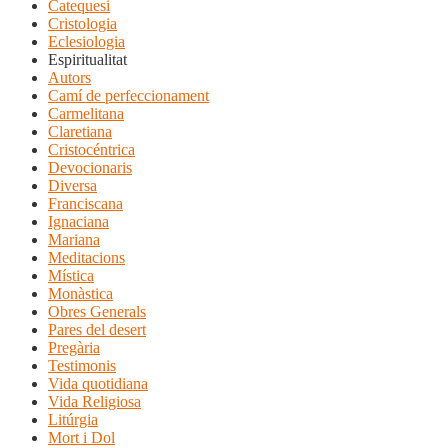
Catequesi
Cristologia
Eclesiologia
Espiritualitat
Autors
Camí de perfeccionament
Carmelitana
Claretiana
Cristocéntrica
Devocionaris
Diversa
Franciscana
Ignaciana
Mariana
Meditacions
Mística
Monàstica
Obres Generals
Pares del desert
Pregària
Testimonis
Vida quotidiana
Vida Religiosa
Litúrgia
Mort i Dol