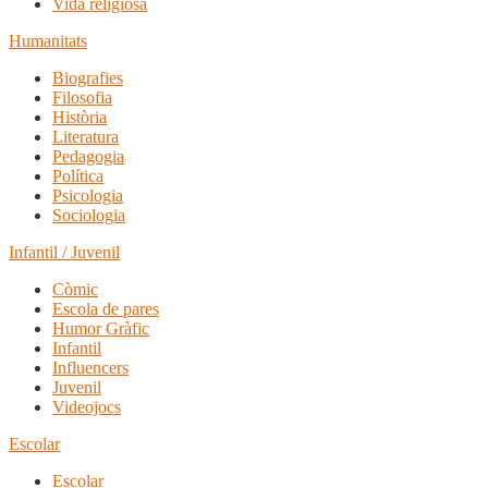
Vida religiosa
Humanitats
Biografies
Filosofia
Història
Literatura
Pedagogia
Política
Psicologia
Sociologia
Infantil / Juvenil
Còmic
Escola de pares
Humor Gràfic
Infantil
Influencers
Juvenil
Videojocs
Escolar
Escolar