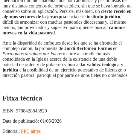
meditación durante cuarenta años por canonistas y pastoralistas de
muy distintos contextos del orbe católico, sin que se haya logrado un
consenso sobre su aplicación. Persiste, más bien, un
cierto recelo en
algunos sectores de la jerarquía
hacia este
instituto jurídico
,
difícil de armonizar con muchas pastorales diocesanas y, al mismo
tiempo, tan provocador y sugestivo para quienes buscan
caminos
nuevos en la vida pastoral
.
Ante la disparidad de enfoques desde los que se ha afrontado el
complejo canon, la propuesta de
Jordi Bertomeu Farnós
en
Parroquias dirigidas por laicos
recurre a la tradición más
consolidada en la Iglesia acerca de la existencia de una doble
potestad de orden y de gobierno y busca dar
validez teológica y
jurídica
a la posibilidad de un ejercicio potestativo de liderazgo o
dirección pastoral parroquial por parte de unos fieles no ordenados.
Fitxa tècnica
ISBN:
9788428843829
Data de publicació:
01/06/2026
Editorial:
PPC altres