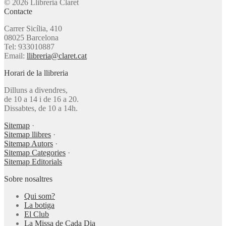
© 2026 Llibreria Claret
Contacte
Carrer Sicília, 410
08025 Barcelona
Tel: 933010887
Email:
llibreria@claret.cat
Horari de la llibreria
Dilluns a divendres,
de 10 a 14 i de 16 a 20.
Dissabtes, de 10 a 14h.
Sitemap
·
Sitemap llibres
·
Sitemap Autors
·
Sitemap Categories
·
Sitemap Editorials
Sobre nosaltres
Qui som?
La botiga
El Club
La Missa de Cada Dia