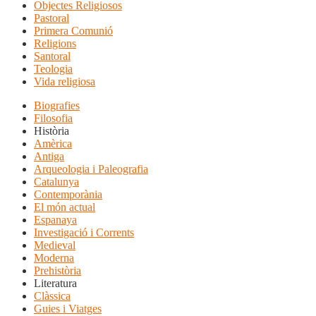
Objectes Religiosos
Pastoral
Primera Comunió
Religions
Santoral
Teologia
Vida religiosa
Biografies
Filosofia
Història
Amèrica
Antiga
Arqueologia i Paleografia
Catalunya
Contemporània
El món actual
Espanaya
Investigació i Corrents
Medieval
Moderna
Prehistòria
Literatura
Clàssica
Guies i Viatges