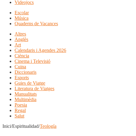
Videojocs
Escolar
Música
Quaderns de Vacances
Altres
Anglès
Art
Calendaris i Agendes 2026
Ciència
Cinema i Televisió
Cuina
Diccionaris
Esports
Guies de Viatge
Literatura de Viatges
Manualitats
Multimèdia
Poesia
Regal
Salut
Inici/Espiritualidad/
Teología