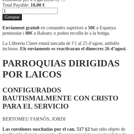
Total Payable:
18,00
€
quantitat
de
Comprar
PARROQUIAS
DIRIGIDAS
Enviament gratuït
en comandes superiors a
50€
a Espanya
POR
peninsular i
80€
a Balears; o podeu recollir-lo a la botiga.
LAICOS
La Llibreria Claret estarà tancada de l’1 al 25 d’agost, ambdòs
inclosos.
Els enviaments es reactivaran el dimecres 26 d’agost.
PARROQUIAS DIRIGIDAS
POR LAICOS
CONFIGURADOS
BAUTISMALMENTE CON CRISTO
PARA EL SERVICIO
BERTOMEU FARNÓS, JORDI
Las cuestiones suscitadas por el can. 517 §2
han sido objeto de