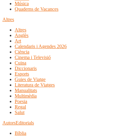
Música
Quaderns de Vacances
Altres
Altres
Anglès
Art
Calendaris i Agendes 2026
Ciència
Cinema i Televisió
Cuina
Diccionaris
Esports
Guies de Viatge
Literatura de Viatges
Manualitats
Multimèdia
Poesia
Regal
Salut
Autors
Editorials
Bíblia