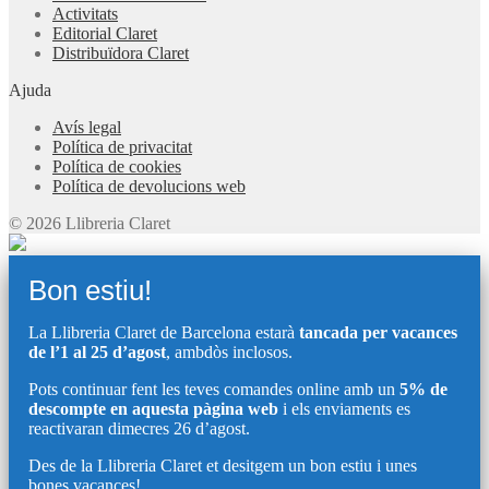
Activitats
Editorial Claret
Distribuïdora Claret
Ajuda
Avís legal
Política de privacitat
Política de cookies
Política de devolucions web
© 2026 Llibreria Claret
Bon estiu!
La Llibreria Claret de Barcelona estarà
tancada per vacances
de l’1 al 25 d’agost
, ambdòs inclosos.
Pots continuar fent les teves comandes online amb un
5% de
descompte en aquesta pàgina web
i els enviaments es
reactivaran dimecres 26 d’agost.
Des de la Llibreria Claret et desitgem un bon estiu i unes
bones vacances!