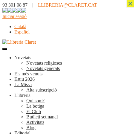
×
93 301 08 87 |
LLIBRERIA@CLARET.CAT
Iniciar sessió
Català
Español
Novetats
Novetats religioses
Novetats generals
Els més venuts
Estiu 2026
La Missa
Alta subscripció
Llibreria
Qui som?
La botiga
El Club
Butlletí setmanal
Activitats
Blog
Editorial