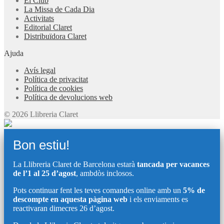
El Club
La Missa de Cada Dia
Activitats
Editorial Claret
Distribuïdora Claret
Ajuda
Avís legal
Política de privacitat
Política de cookies
Política de devolucions web
© 2026 Llibreria Claret
Bon estiu!
La Llibreria Claret de Barcelona estarà
tancada per vacances
de l’1 al 25 d’agost
, ambdòs inclosos.
Pots continuar fent les teves comandes online amb un
5% de
descompte en aquesta pàgina web
i els enviaments es
reactivaran dimecres 26 d’agost.