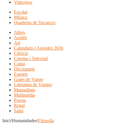
Videojocs
Escolar
Música
Quaderns de Vacances
Altres
Anglès
Art
Calendaris i Agendes 2026
Ciència
Cinema i Televisió
Cuina
Diccionaris
Esports
Guies de Viatge
Literatura de Viatges
Manualitats
Multimèdia
Poesia
Regal
Salut
Inici/Humanidades/
Filosofía