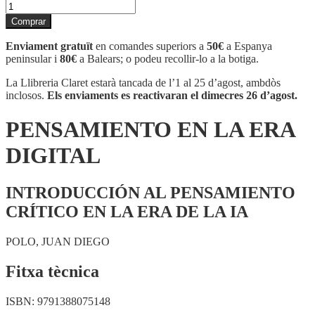
quantitat
de
Comprar
PENSAMIENTO
EN
Enviament gratuït
en comandes superiors a
50€
a Espanya
LA
peninsular i
80€
a Balears; o podeu recollir-lo a la botiga.
ERA
DIGITAL
La Llibreria Claret estarà tancada de l’1 al 25 d’agost, ambdòs
inclosos.
Els enviaments es reactivaran el dimecres 26 d’agost.
PENSAMIENTO EN LA ERA
DIGITAL
INTRODUCCIÓN AL PENSAMIENTO
CRÍTICO EN LA ERA DE LA IA
POLO, JUAN DIEGO
Fitxa tècnica
ISBN:
9791388075148