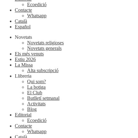
Ecoedició
Contacte
Whatsapp
Català
Español
Novetats
Novetats religioses
Novetats generals
Els més venuts
Estiu 2026
La Missa
Alta subscripció
Llibreria
Qui som?
La botiga
El Club
Butlletí setmanal
Activitats
Blog
Editorial
Ecoedició
Contacte
Whatsapp
Català