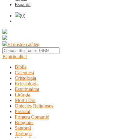
Español
(0)
El nostre catàleg
Espiritualitat
Bíblia
Catequesi
Cristologia
Eclesiologia
Espiritualitat
Litúrgia
Mort i Dol
Objectes Religiosos
Pastoral
Primera Comunió
Religions
Santoral
Teologia