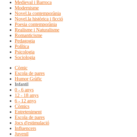
Medieval i Barroca
Modernisme
Novel.la contemporània
Novel.la històrica i ficció
Poesia contemporània
Realisme i Naturalisme
Romanticisme
Pedagogia
Política
Psicologia
Sociologia
Còmic
Escola de pares
Humor Gràfic
Infantil
0 - 6 anys
12 - 18 anys
6 - 12 anys
Còmics
Entreteniment
Escola de pares
Jocs d'estimulació
Influencers
Juvenil