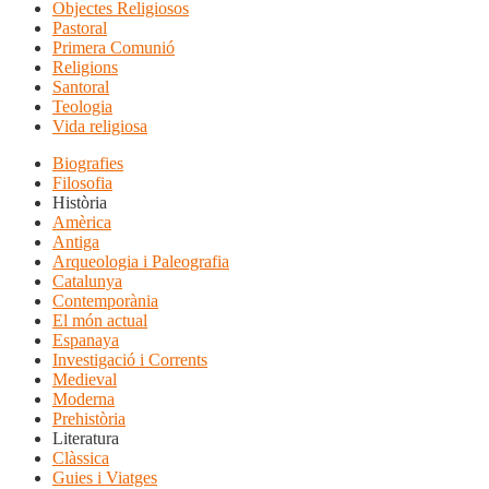
Objectes Religiosos
Pastoral
Primera Comunió
Religions
Santoral
Teologia
Vida religiosa
Biografies
Filosofia
Història
Amèrica
Antiga
Arqueologia i Paleografia
Catalunya
Contemporània
El món actual
Espanaya
Investigació i Corrents
Medieval
Moderna
Prehistòria
Literatura
Clàssica
Guies i Viatges