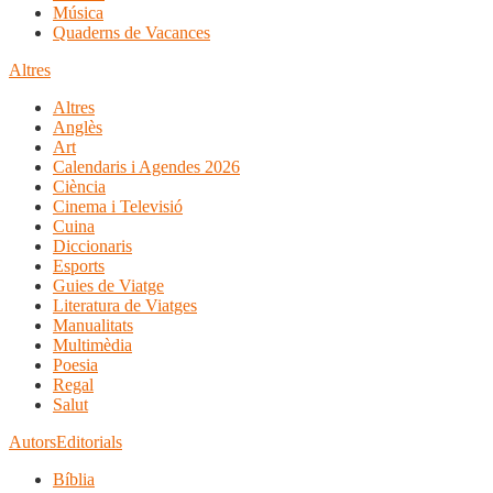
Música
Quaderns de Vacances
Altres
Altres
Anglès
Art
Calendaris i Agendes 2026
Ciència
Cinema i Televisió
Cuina
Diccionaris
Esports
Guies de Viatge
Literatura de Viatges
Manualitats
Multimèdia
Poesia
Regal
Salut
Autors
Editorials
Bíblia