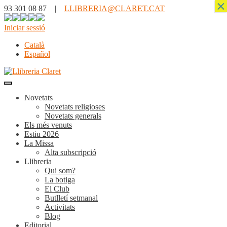
×
93 301 08 87 |
LLIBRERIA@CLARET.CAT
Iniciar sessió
Català
Español
Novetats
Novetats religioses
Novetats generals
Els més venuts
Estiu 2026
La Missa
Alta subscripció
Llibreria
Qui som?
La botiga
El Club
Butlletí setmanal
Activitats
Blog
Editorial