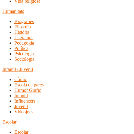
Vida religiosa
Humanitats
Biografies
Filosofia
Història
Literatura
Pedagogia
Política
Psicologia
Sociologia
Infantil / Juvenil
Còmic
Escola de pares
Humor Gràfic
Infantil
Influencers
Juvenil
Videojocs
Escolar
Escolar