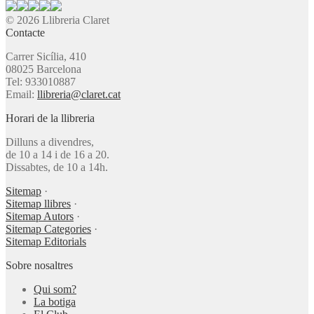
© 2026 Llibreria Claret
Contacte
Carrer Sicília, 410
08025 Barcelona
Tel: 933010887
Email:
llibreria@claret.cat
Horari de la llibreria
Dilluns a divendres,
de 10 a 14 i de 16 a 20.
Dissabtes, de 10 a 14h.
Sitemap
·
Sitemap llibres
·
Sitemap Autors
·
Sitemap Categories
·
Sitemap Editorials
Sobre nosaltres
Qui som?
La botiga