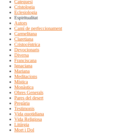
Catequesi
Cristologia
Eclesiologia
Espiritualitat
Autors
Camí de perfeccionament
Carmelitana
Claretiana
Cristocéntrica
Devocionaris
Diversa
Franciscana
Ignaciana
Mariana
Meditacions
Mística
Monàstica
Obres Generals
Pares del desert
Pregària
Testimonis
Vida quotidiana
Vida Religiosa
Litúrgia
Mort i Dol