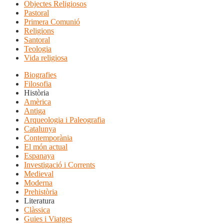
Objectes Religiosos
Pastoral
Primera Comunió
Religions
Santoral
Teologia
Vida religiosa
Biografies
Filosofia
Història
Amèrica
Antiga
Arqueologia i Paleografia
Catalunya
Contemporània
El món actual
Espanaya
Investigació i Corrents
Medieval
Moderna
Prehistòria
Literatura
Clàssica
Guies i Viatges