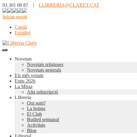
93 301 08 87 |
LLIBRERIA@CLARET.CAT
Iniciar sessió
Català
Español
Novetats
Novetats religioses
Novetats generals
Els més venuts
Estiu 2026
La Missa
Alta subscripció
Llibreria
Qui som?
La botiga
El Club
Butlletí setmanal
Activitats
Blog
Editorial