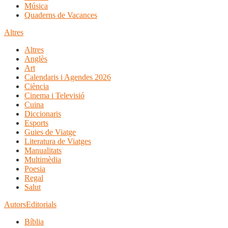
Música
Quaderns de Vacances
Altres
Altres
Anglès
Art
Calendaris i Agendes 2026
Ciència
Cinema i Televisió
Cuina
Diccionaris
Esports
Guies de Viatge
Literatura de Viatges
Manualitats
Multimèdia
Poesia
Regal
Salut
Autors
Editorials
Bíblia