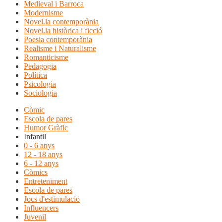
Medieval i Barroca
Modernisme
Novel.la contemporània
Novel.la històrica i ficció
Poesia contemporània
Realisme i Naturalisme
Romanticisme
Pedagogia
Política
Psicologia
Sociologia
Còmic
Escola de pares
Humor Gràfic
Infantil
0 - 6 anys
12 - 18 anys
6 - 12 anys
Còmics
Entreteniment
Escola de pares
Jocs d'estimulació
Influencers
Juvenil