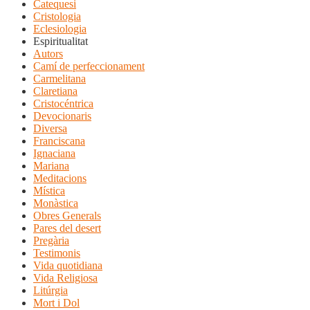
Catequesi
Cristologia
Eclesiologia
Espiritualitat
Autors
Camí de perfeccionament
Carmelitana
Claretiana
Cristocéntrica
Devocionaris
Diversa
Franciscana
Ignaciana
Mariana
Meditacions
Mística
Monàstica
Obres Generals
Pares del desert
Pregària
Testimonis
Vida quotidiana
Vida Religiosa
Litúrgia
Mort i Dol