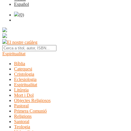
Español
(0)
El nostre catàleg
Espiritualitat
Bíblia
Catequesi
Cristologia
Eclesiologia
Espiritualitat
Litúrgia
Mort i Dol
Objectes Religiosos
Pastoral
Primera Comunió
Religions
Santoral
Teologia