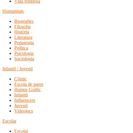
Vida religiosa
Humanitats
Biografies
Filosofia
Història
Literatura
Pedagogia
Política
Psicologia
Sociologia
Infantil / Juvenil
Còmic
Escola de pares
Humor Gràfic
Infantil
Influencers
Juvenil
Videojocs
Escolar
Escolar