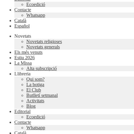
Ecoedició
Contacte
Whatsapp
Català
Español
Novetats
Novetats religioses
Novetats generals
Els més venuts
Estiu 2026
La Missa
Alta subscripció
Llibreria
Qui som?
La botiga
El Club
Butlletí setmanal
Activitats
Blog
Editorial
Ecoedició
Contacte
Whatsapp
Català