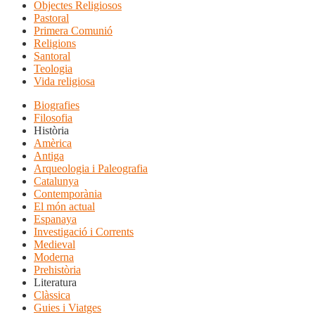
Objectes Religiosos
Pastoral
Primera Comunió
Religions
Santoral
Teologia
Vida religiosa
Biografies
Filosofia
Història
Amèrica
Antiga
Arqueologia i Paleografia
Catalunya
Contemporània
El món actual
Espanaya
Investigació i Corrents
Medieval
Moderna
Prehistòria
Literatura
Clàssica
Guies i Viatges