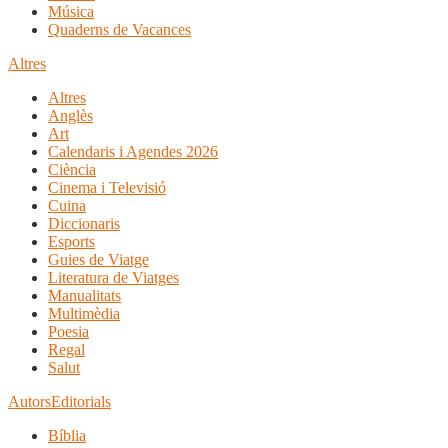
Música
Quaderns de Vacances
Altres
Altres
Anglès
Art
Calendaris i Agendes 2026
Ciència
Cinema i Televisió
Cuina
Diccionaris
Esports
Guies de Viatge
Literatura de Viatges
Manualitats
Multimèdia
Poesia
Regal
Salut
Autors
Editorials
Bíblia