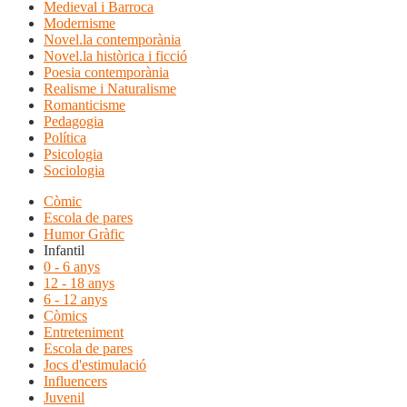
Medieval i Barroca
Modernisme
Novel.la contemporània
Novel.la històrica i ficció
Poesia contemporània
Realisme i Naturalisme
Romanticisme
Pedagogia
Política
Psicologia
Sociologia
Còmic
Escola de pares
Humor Gràfic
Infantil
0 - 6 anys
12 - 18 anys
6 - 12 anys
Còmics
Entreteniment
Escola de pares
Jocs d'estimulació
Influencers
Juvenil