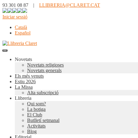
93 301 08 87 |
LLIBRERIA@CLARET.CAT
Iniciar sessió
Català
Español
Novetats
Novetats religioses
Novetats generals
Els més venuts
Estiu 2026
La Missa
Alta subscripció
Llibreria
Qui som?
La botiga
El Club
Butlletí setmanal
Activitats
Blog
Editorial