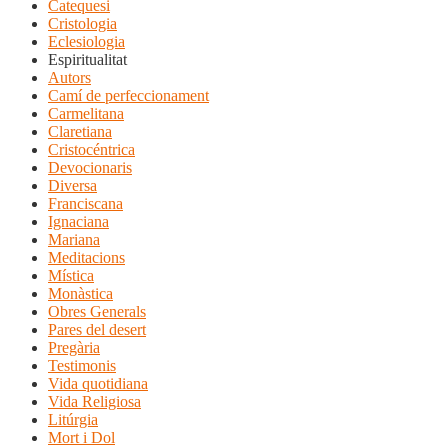
Catequesi
Cristologia
Eclesiologia
Espiritualitat
Autors
Camí de perfeccionament
Carmelitana
Claretiana
Cristocéntrica
Devocionaris
Diversa
Franciscana
Ignaciana
Mariana
Meditacions
Mística
Monàstica
Obres Generals
Pares del desert
Pregària
Testimonis
Vida quotidiana
Vida Religiosa
Litúrgia
Mort i Dol