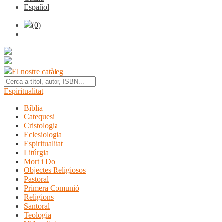
Español
(0)
El nostre catàleg
Espiritualitat
Bíblia
Catequesi
Cristologia
Eclesiologia
Espiritualitat
Litúrgia
Mort i Dol
Objectes Religiosos
Pastoral
Primera Comunió
Religions
Santoral
Teologia