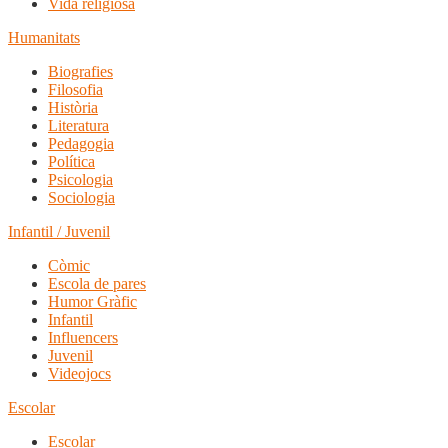
Vida religiosa
Humanitats
Biografies
Filosofia
Història
Literatura
Pedagogia
Política
Psicologia
Sociologia
Infantil / Juvenil
Còmic
Escola de pares
Humor Gràfic
Infantil
Influencers
Juvenil
Videojocs
Escolar
Escolar