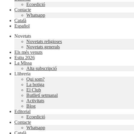
Ecoedició
Contacte
Whatsapp
Català
Español
Novetats
Novetats religioses
Novetats generals
Els més venuts
Estiu 2026
La Missa
Alta subscripció
Llibreria
Qui som?
La botiga
El Club
Butlletí setmanal
Activitats
Blog
Editorial
Ecoedició
Contacte
Whatsapp
Català