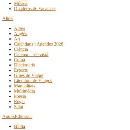
Música
Quaderns de Vacances
Altres
Altres
Anglès
Art
Calendaris i Agendes 2026
Ciència
Cinema i Televisió
Cuina
Diccionaris
Esports
Guies de Viatge
Literatura de Viatges
Manualitats
Multimèdia
Poesia
Regal
Salut
Autors
Editorials
Bíblia