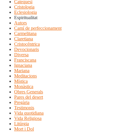
Catequesi
Cristologia
Eclesiologia
Espiritualitat
Autors
Camí de perfeccionament
Carmelitana
Claretiana
Cristocéntrica
Devocionaris
Diversa
Franciscana
Ignaciana
Mariana
Meditacions
Mística
Monàstica
Obres Generals
Pares del desert
Pregària
Testimonis
Vida quotidiana
Vida Religiosa
Litúrgia
Mort i Dol