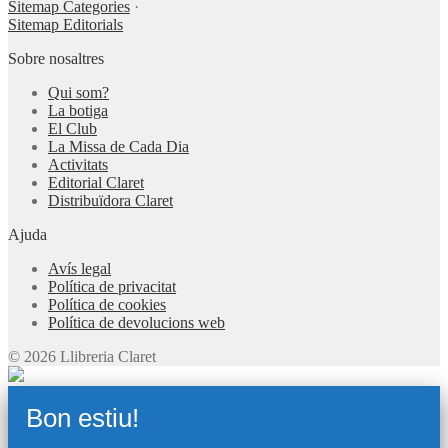
Sitemap Categories
·
Sitemap Editorials
Sobre nosaltres
Qui som?
La botiga
El Club
La Missa de Cada Dia
Activitats
Editorial Claret
Distribuïdora Claret
Ajuda
Avís legal
Política de privacitat
Política de cookies
Política de devolucions web
© 2026 Llibreria Claret
Bon estiu!