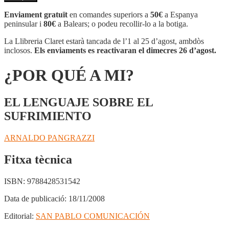
¿POR
QUÉ
Enviament gratuït
en comandes superiors a
50€
a Espanya
A
peninsular i
80€
a Balears; o podeu recollir-lo a la botiga.
MI?
La Llibreria Claret estarà tancada de l’1 al 25 d’agost, ambdòs
inclosos.
Els enviaments es reactivaran el dimecres 26 d’agost.
¿POR QUÉ A MI?
EL LENGUAJE SOBRE EL
SUFRIMIENTO
ARNALDO PANGRAZZI
Fitxa tècnica
ISBN:
9788428531542
Data de publicació:
18/11/2008
Editorial:
SAN PABLO COMUNICACIÓN