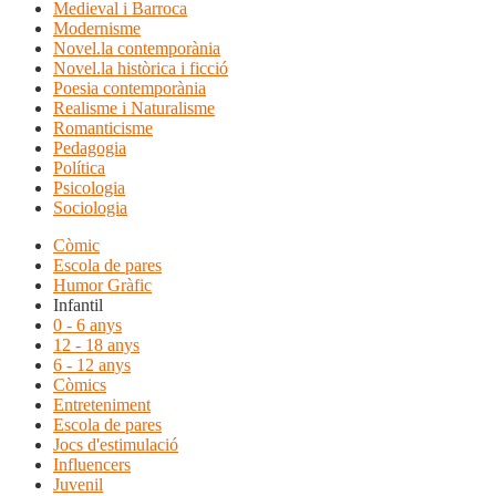
Medieval i Barroca
Modernisme
Novel.la contemporània
Novel.la històrica i ficció
Poesia contemporània
Realisme i Naturalisme
Romanticisme
Pedagogia
Política
Psicologia
Sociologia
Còmic
Escola de pares
Humor Gràfic
Infantil
0 - 6 anys
12 - 18 anys
6 - 12 anys
Còmics
Entreteniment
Escola de pares
Jocs d'estimulació
Influencers
Juvenil