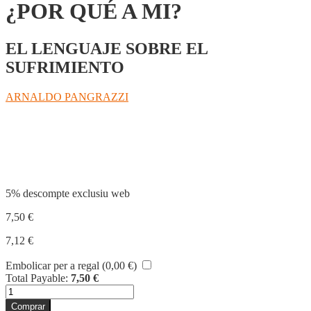
¿POR QUÉ A MI?
EL LENGUAJE SOBRE EL
SUFRIMIENTO
ARNALDO PANGRAZZI
Compartir
5% descompte exclusiu web
7,50
€
7,12
€
Embolicar per a regal (
0,00
€
)
Total Payable:
7,50
€
quantitat
de
Comprar