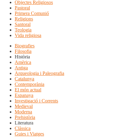
Objectes Religiosos
Pastoral
Primera Comunió
Religions
Santoral
Teologia
Vida religiosa
Biografies
Filosofia
Història
Amèrica
Antiga
Arqueologia i Paleografia
Catalunya
Contemporània
El món actual
Espanaya
Investigació i Corrents
Medieval
Moderna
Prehistòria
Literatura
Clàssica
Guies i Viatges