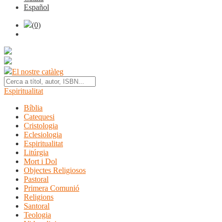
Español
(0)
El nostre catàleg
Espiritualitat
Bíblia
Catequesi
Cristologia
Eclesiologia
Espiritualitat
Litúrgia
Mort i Dol
Objectes Religiosos
Pastoral
Primera Comunió
Religions
Santoral
Teologia