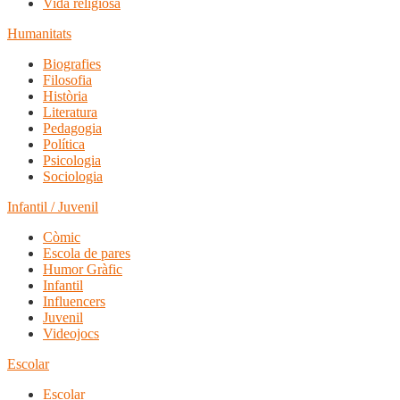
Vida religiosa
Humanitats
Biografies
Filosofia
Història
Literatura
Pedagogia
Política
Psicologia
Sociologia
Infantil / Juvenil
Còmic
Escola de pares
Humor Gràfic
Infantil
Influencers
Juvenil
Videojocs
Escolar
Escolar