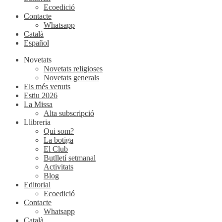
Ecoedició
Contacte
Whatsapp
Català
Español
Novetats
Novetats religioses
Novetats generals
Els més venuts
Estiu 2026
La Missa
Alta subscripció
Llibreria
Qui som?
La botiga
El Club
Butlletí setmanal
Activitats
Blog
Editorial
Ecoedició
Contacte
Whatsapp
Català