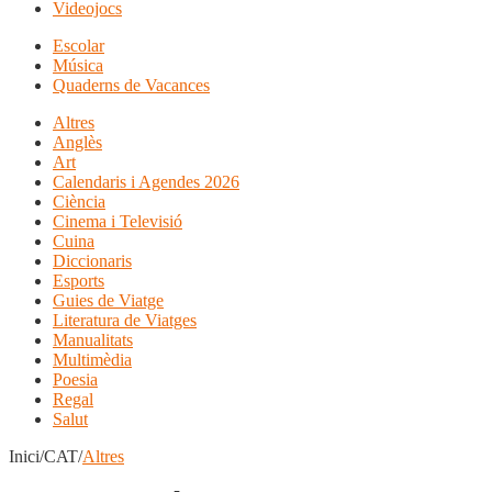
Videojocs
Escolar
Música
Quaderns de Vacances
Altres
Anglès
Art
Calendaris i Agendes 2026
Ciència
Cinema i Televisió
Cuina
Diccionaris
Esports
Guies de Viatge
Literatura de Viatges
Manualitats
Multimèdia
Poesia
Regal
Salut
Inici/CAT/
Altres