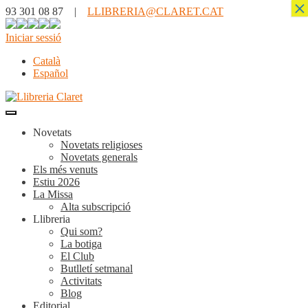
×
93 301 08 87 |
LLIBRERIA@CLARET.CAT
Iniciar sessió
Català
Español
Novetats
Novetats religioses
Novetats generals
Els més venuts
Estiu 2026
La Missa
Alta subscripció
Llibreria
Qui som?
La botiga
El Club
Butlletí setmanal
Activitats
Blog
Editorial