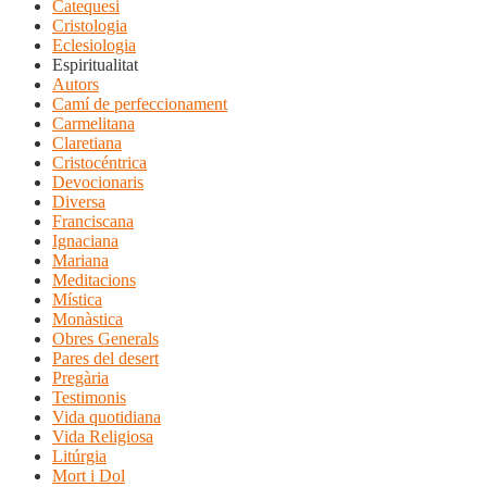
Catequesi
Cristologia
Eclesiologia
Espiritualitat
Autors
Camí de perfeccionament
Carmelitana
Claretiana
Cristocéntrica
Devocionaris
Diversa
Franciscana
Ignaciana
Mariana
Meditacions
Mística
Monàstica
Obres Generals
Pares del desert
Pregària
Testimonis
Vida quotidiana
Vida Religiosa
Litúrgia
Mort i Dol