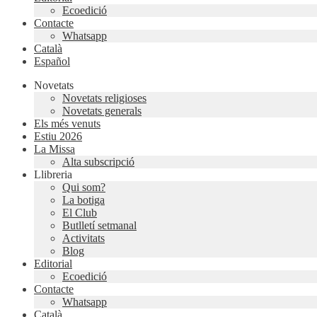
Ecoedició
Contacte
Whatsapp
Català
Español
Novetats
Novetats religioses
Novetats generals
Els més venuts
Estiu 2026
La Missa
Alta subscripció
Llibreria
Qui som?
La botiga
El Club
Butlletí setmanal
Activitats
Blog
Editorial
Ecoedició
Contacte
Whatsapp
Català