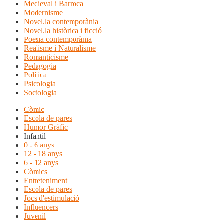
Medieval i Barroca
Modernisme
Novel.la contemporània
Novel.la històrica i ficció
Poesia contemporània
Realisme i Naturalisme
Romanticisme
Pedagogia
Política
Psicologia
Sociologia
Còmic
Escola de pares
Humor Gràfic
Infantil
0 - 6 anys
12 - 18 anys
6 - 12 anys
Còmics
Entreteniment
Escola de pares
Jocs d'estimulació
Influencers
Juvenil