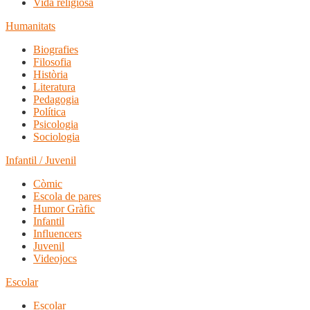
Vida religiosa
Humanitats
Biografies
Filosofia
Història
Literatura
Pedagogia
Política
Psicologia
Sociologia
Infantil / Juvenil
Còmic
Escola de pares
Humor Gràfic
Infantil
Influencers
Juvenil
Videojocs
Escolar
Escolar