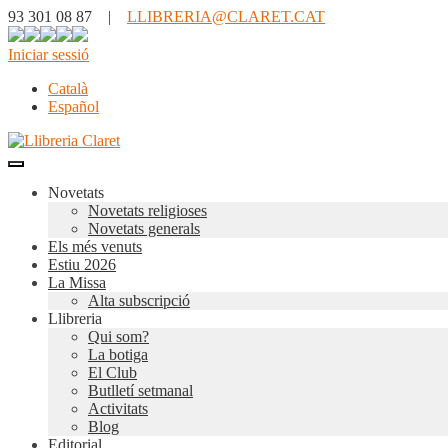
93 301 08 87 |
LLIBRERIA@CLARET.CAT
Iniciar sessió
Català
Español
Novetats
Novetats religioses
Novetats generals
Els més venuts
Estiu 2026
La Missa
Alta subscripció
Llibreria
Qui som?
La botiga
El Club
Butlletí setmanal
Activitats
Blog
Editorial