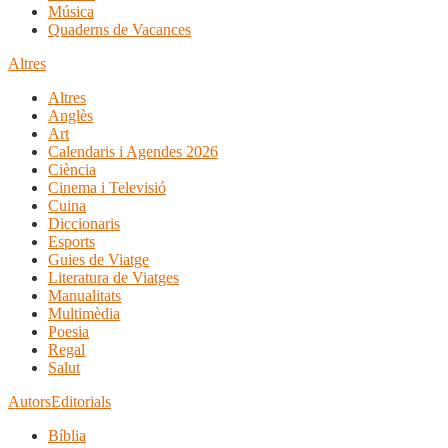
Música
Quaderns de Vacances
Altres
Altres
Anglès
Art
Calendaris i Agendes 2026
Ciència
Cinema i Televisió
Cuina
Diccionaris
Esports
Guies de Viatge
Literatura de Viatges
Manualitats
Multimèdia
Poesia
Regal
Salut
Autors
Editorials
Bíblia