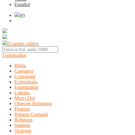
Español
(0)
El nostre catàleg
Espiritualitat
Bíblia
Catequesi
Cristologia
Eclesiologia
Espiritualitat
Litúrgia
Mort i Dol
Objectes Religiosos
Pastoral
Primera Comunió
Religions
Santoral
Teologia