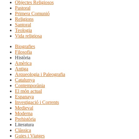
Objectes Religiosos
Pastoral
Primera Comunió
Religions
Santoral
Teologia
Vida religiosa
Biografies
Filosofia
Història
Amèrica
Antiga
Arqueologia i Paleografia
Catalunya
Contemporània
El món actual
Espanaya
Investigació i Corrents
Medieval
Moderna
Prehistòria
Literatura
Clàssica
Guies i Viatges