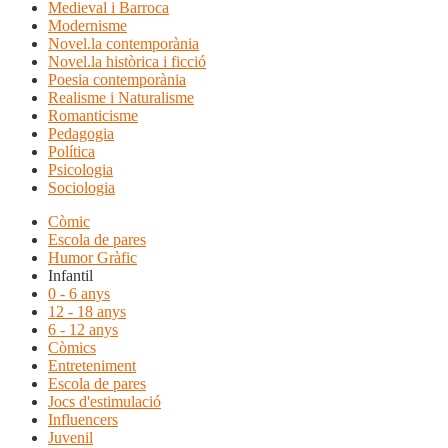
Medieval i Barroca
Modernisme
Novel.la contemporània
Novel.la històrica i ficció
Poesia contemporània
Realisme i Naturalisme
Romanticisme
Pedagogia
Política
Psicologia
Sociologia
Còmic
Escola de pares
Humor Gràfic
Infantil
0 - 6 anys
12 - 18 anys
6 - 12 anys
Còmics
Entreteniment
Escola de pares
Jocs d'estimulació
Influencers
Juvenil