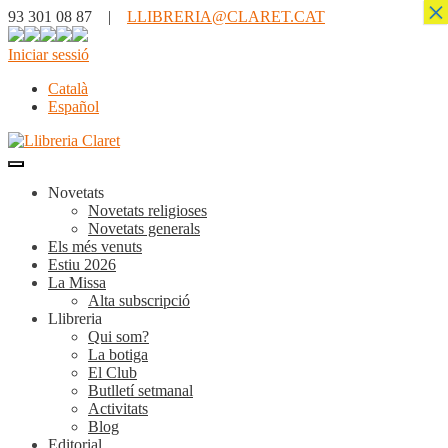
×
93 301 08 87 |
LLIBRERIA@CLARET.CAT
Iniciar sessió
Català
Español
Novetats
Novetats religioses
Novetats generals
Els més venuts
Estiu 2026
La Missa
Alta subscripció
Llibreria
Qui som?
La botiga
El Club
Butlletí setmanal
Activitats
Blog
Editorial