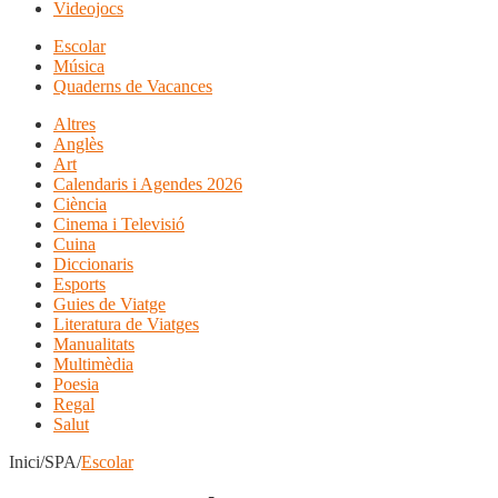
Videojocs
Escolar
Música
Quaderns de Vacances
Altres
Anglès
Art
Calendaris i Agendes 2026
Ciència
Cinema i Televisió
Cuina
Diccionaris
Esports
Guies de Viatge
Literatura de Viatges
Manualitats
Multimèdia
Poesia
Regal
Salut
Inici/SPA/
Escolar