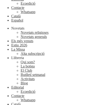
Ecoedició
Contacte
Whatsapp
Català
Español
Novetats
Novetats religioses
Novetats generals
Els més venuts
Estiu 2026
La Missa
Alta subscripció
Llibreria
Qui som?
La botiga
El Club
Butlletí setmanal
Activitats
Blog
Editorial
Ecoedició
Contacte
Whatsapp
Català