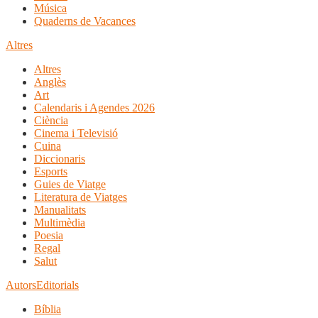
Música
Quaderns de Vacances
Altres
Altres
Anglès
Art
Calendaris i Agendes 2026
Ciència
Cinema i Televisió
Cuina
Diccionaris
Esports
Guies de Viatge
Literatura de Viatges
Manualitats
Multimèdia
Poesia
Regal
Salut
Autors
Editorials
Bíblia