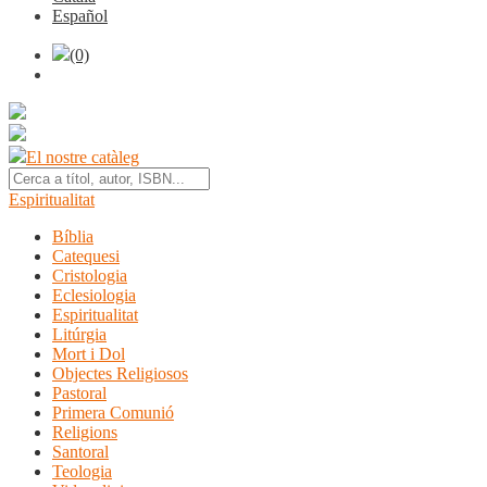
Español
(0)
El nostre catàleg
Espiritualitat
Bíblia
Catequesi
Cristologia
Eclesiologia
Espiritualitat
Litúrgia
Mort i Dol
Objectes Religiosos
Pastoral
Primera Comunió
Religions
Santoral
Teologia