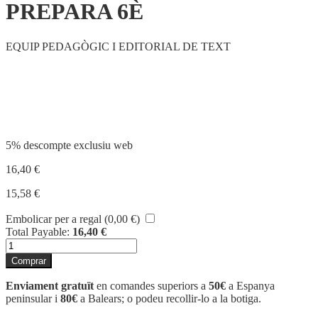
PREPARA 6È
EQUIP PEDAGÒGIC I EDITORIAL DE TEXT
Compartir
5% descompte exclusiu web
16,40
€
15,58
€
Embolicar per a regal (
0,00
€
)
Total Payable:
16,40
€
quantitat
de
Comprar
PREPARA
6È
Enviament gratuït
en comandes superiors a
50€
a Espanya
peninsular i
80€
a Balears; o podeu recollir-lo a la botiga.