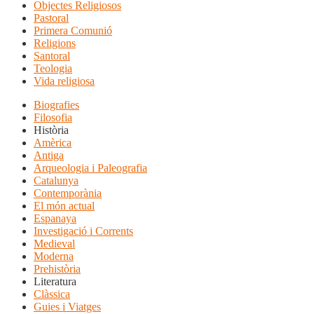
Objectes Religiosos
Pastoral
Primera Comunió
Religions
Santoral
Teologia
Vida religiosa
Biografies
Filosofia
Història
Amèrica
Antiga
Arqueologia i Paleografia
Catalunya
Contemporània
El món actual
Espanaya
Investigació i Corrents
Medieval
Moderna
Prehistòria
Literatura
Clàssica
Guies i Viatges