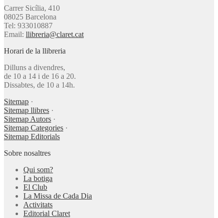
Carrer Sicília, 410
08025 Barcelona
Tel: 933010887
Email:
llibreria@claret.cat
Horari de la llibreria
Dilluns a divendres,
de 10 a 14 i de 16 a 20.
Dissabtes, de 10 a 14h.
Sitemap
·
Sitemap llibres
·
Sitemap Autors
·
Sitemap Categories
·
Sitemap Editorials
Sobre nosaltres
Qui som?
La botiga
El Club
La Missa de Cada Dia
Activitats
Editorial Claret