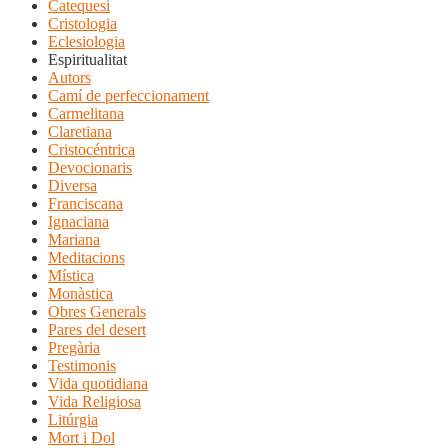
Catequesi
Cristologia
Eclesiologia
Espiritualitat
Autors
Camí de perfeccionament
Carmelitana
Claretiana
Cristocéntrica
Devocionaris
Diversa
Franciscana
Ignaciana
Mariana
Meditacions
Mística
Monàstica
Obres Generals
Pares del desert
Pregària
Testimonis
Vida quotidiana
Vida Religiosa
Litúrgia
Mort i Dol