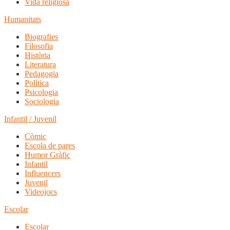
Vida religiosa
Humanitats
Biografies
Filosofia
Història
Literatura
Pedagogia
Política
Psicologia
Sociologia
Infantil / Juvenil
Còmic
Escola de pares
Humor Gràfic
Infantil
Influencers
Juvenil
Videojocs
Escolar
Escolar