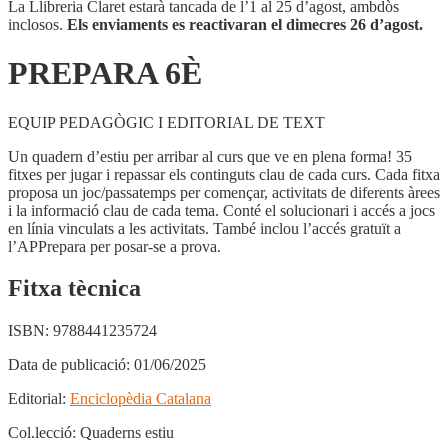
La Llibreria Claret estarà tancada de l’1 al 25 d’agost, ambdòs
inclosos.
Els enviaments es reactivaran el dimecres 26 d’agost.
PREPARA 6È
EQUIP PEDAGÒGIC I EDITORIAL DE TEXT
Un quadern d’estiu per arribar al curs que ve en plena forma! 35
fitxes per jugar i repassar els continguts clau de cada curs. Cada fitxa
proposa un joc/passatemps per començar, activitats de diferents àrees
i la informació clau de cada tema. Conté el solucionari i accés a jocs
en línia vinculats a les activitats. També inclou l’accés gratuït a
l’APPrepara per posar-se a prova.
Fitxa tècnica
ISBN:
9788441235724
Data de publicació:
01/06/2025
Editorial:
Enciclopèdia Catalana
Col.lecció:
Quaderns estiu