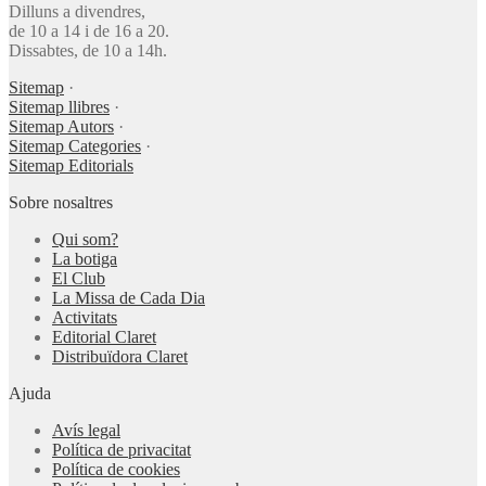
Dilluns a divendres,
de 10 a 14 i de 16 a 20.
Dissabtes, de 10 a 14h.
Sitemap
·
Sitemap llibres
·
Sitemap Autors
·
Sitemap Categories
·
Sitemap Editorials
Sobre nosaltres
Qui som?
La botiga
El Club
La Missa de Cada Dia
Activitats
Editorial Claret
Distribuïdora Claret
Ajuda
Avís legal
Política de privacitat
Política de cookies