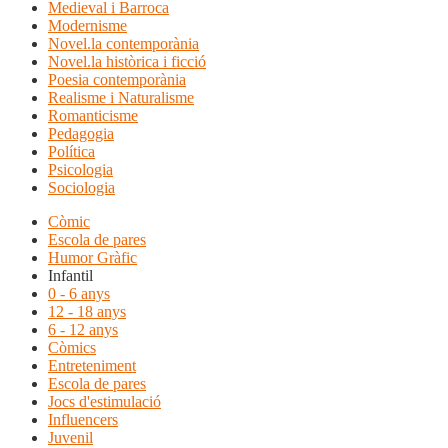
Medieval i Barroca
Modernisme
Novel.la contemporània
Novel.la històrica i ficció
Poesia contemporània
Realisme i Naturalisme
Romanticisme
Pedagogia
Política
Psicologia
Sociologia
Còmic
Escola de pares
Humor Gràfic
Infantil
0 - 6 anys
12 - 18 anys
6 - 12 anys
Còmics
Entreteniment
Escola de pares
Jocs d'estimulació
Influencers
Juvenil