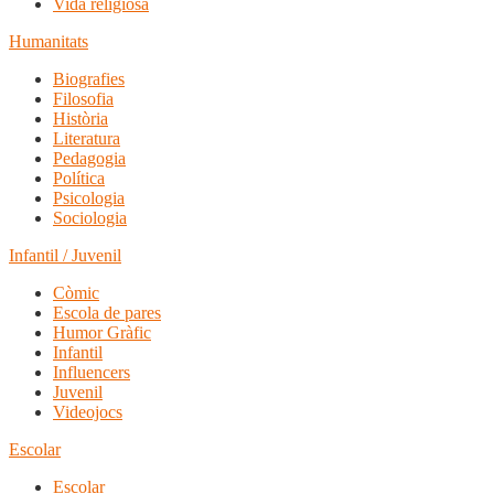
Vida religiosa
Humanitats
Biografies
Filosofia
Història
Literatura
Pedagogia
Política
Psicologia
Sociologia
Infantil / Juvenil
Còmic
Escola de pares
Humor Gràfic
Infantil
Influencers
Juvenil
Videojocs
Escolar
Escolar