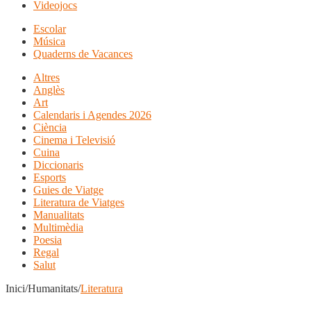
Videojocs
Escolar
Música
Quaderns de Vacances
Altres
Anglès
Art
Calendaris i Agendes 2026
Ciència
Cinema i Televisió
Cuina
Diccionaris
Esports
Guies de Viatge
Literatura de Viatges
Manualitats
Multimèdia
Poesia
Regal
Salut
Inici/Humanitats/
Literatura