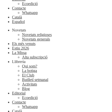
Ecoedició
Contacte
Whatsapp
Català
Español
Novetats
Novetats religioses
Novetats generals
Els més venuts
Estiu 2026
La Missa
Alta subscripció
Llibreria
Qui som?
La botiga
El Club
Butlletí setmanal
Activitats
Blog
Editorial
Ecoedició
Contacte
Whatsapp
Català