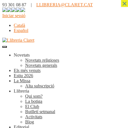
×
93 301 08 87 |
LLIBRERIA@CLARET.CAT
Iniciar sessió
Català
Español
Novetats
Novetats religioses
Novetats generals
Els més venuts
Estiu 2026
La Missa
Alta subscripció
Llibreria
Qui som?
La botiga
El Club
Butlletí setmanal
Activitats
Blog
Editorial