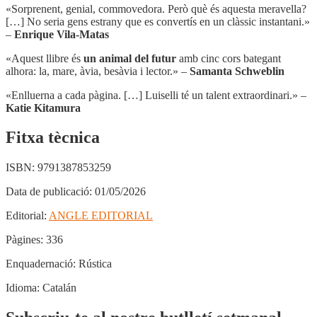
«Sorprenent, genial, commovedora. Però què és aquesta meravella?
[…] No seria gens estrany que es convertís en un clàssic instantani.»
–
Enrique Vila-Matas
«Aquest llibre és
un animal del futur
amb cinc cors bategant
alhora: la, mare, àvia, besàvia i lector.» –
Samanta Schweblin
«Enlluerna a cada pàgina. […] Luiselli té un talent extraordinari.» –
Katie Kitamura
Fitxa tècnica
ISBN:
9791387853259
Data de publicació:
01/05/2026
Editorial:
ANGLE EDITORIAL
Pàgines:
336
Enquadernació:
Rústica
Idioma:
Catalán