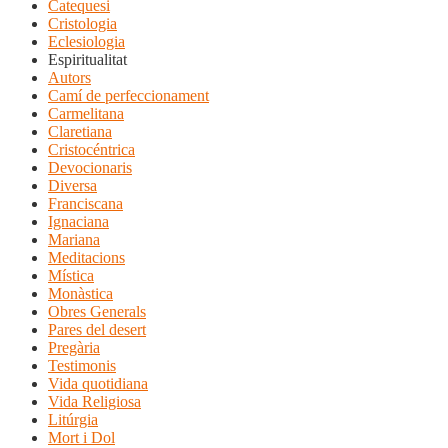
Catequesi
Cristologia
Eclesiologia
Espiritualitat
Autors
Camí de perfeccionament
Carmelitana
Claretiana
Cristocéntrica
Devocionaris
Diversa
Franciscana
Ignaciana
Mariana
Meditacions
Mística
Monàstica
Obres Generals
Pares del desert
Pregària
Testimonis
Vida quotidiana
Vida Religiosa
Litúrgia
Mort i Dol