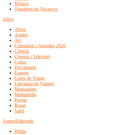
Música
Quaderns de Vacances
Altres
Altres
Anglès
Art
Calendaris i Agendes 2026
Ciència
Cinema i Televisió
Cuina
Diccionaris
Esports
Guies de Viatge
Literatura de Viatges
Manualitats
Multimèdia
Poesia
Regal
Salut
Autors
Editorials
Bíblia