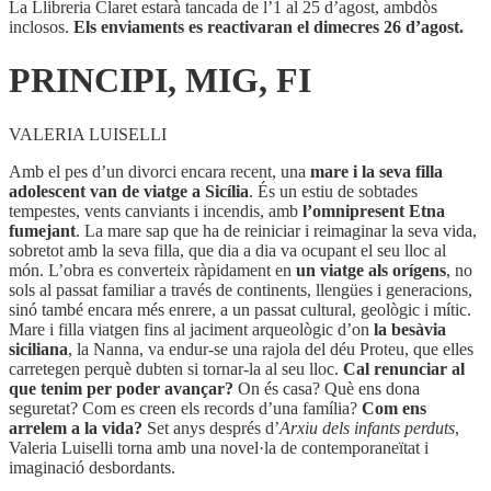
La Llibreria Claret estarà tancada de l’1 al 25 d’agost, ambdòs
inclosos.
Els enviaments es reactivaran el dimecres 26 d’agost.
PRINCIPI, MIG, FI
VALERIA LUISELLI
Amb el pes d’un divorci encara recent, una
mare i la seva filla
adolescent van de viatge a Sicília
. És un estiu de sobtades
tempestes, vents canviants i incendis, amb
l’omnipresent Etna
fumejant
. La mare sap que ha de reiniciar i reimaginar la seva vida,
sobretot amb la seva filla, que dia a dia va ocupant el seu lloc al
món. L’obra es converteix ràpidament en
un viatge als orígens
, no
sols al passat familiar a través de continents, llengües i generacions,
sinó també encara més enrere, a un passat cultural, geològic i mític.
Mare i filla viatgen fins al jaciment arqueològic d’on
la besàvia
siciliana
, la Nanna, va endur-se una rajola del déu Proteu, que elles
carretegen perquè dubten si tornar-la al seu lloc.
Cal renunciar al
que tenim per poder avançar?
On és casa? Què ens dona
seguretat? Com es creen els records d’una família?
Com ens
arrelem a la vida?
Set anys després d’
Arxiu dels infants perduts
,
Valeria Luiselli torna amb una novel·la de contemporaneïtat i
imaginació desbordants.