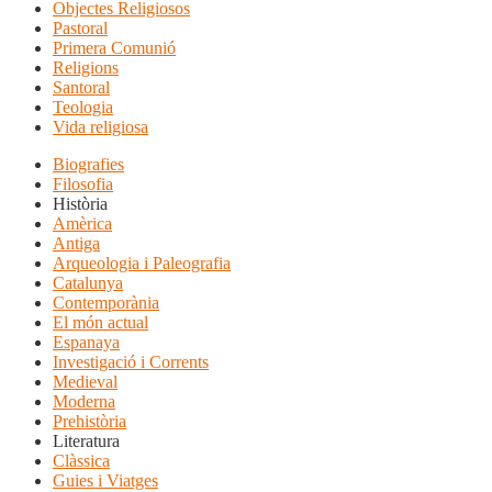
Objectes Religiosos
Pastoral
Primera Comunió
Religions
Santoral
Teologia
Vida religiosa
Biografies
Filosofia
Història
Amèrica
Antiga
Arqueologia i Paleografia
Catalunya
Contemporània
El món actual
Espanaya
Investigació i Corrents
Medieval
Moderna
Prehistòria
Literatura
Clàssica
Guies i Viatges