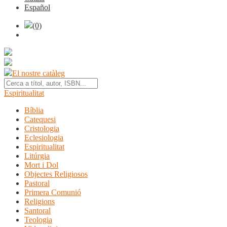
Español
(0)
El nostre catàleg
Espiritualitat
Bíblia
Catequesi
Cristologia
Eclesiologia
Espiritualitat
Litúrgia
Mort i Dol
Objectes Religiosos
Pastoral
Primera Comunió
Religions
Santoral
Teologia