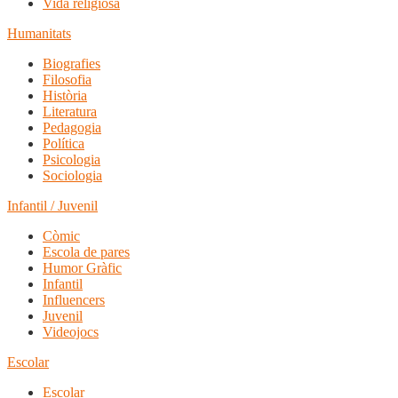
Vida religiosa
Humanitats
Biografies
Filosofia
Història
Literatura
Pedagogia
Política
Psicologia
Sociologia
Infantil / Juvenil
Còmic
Escola de pares
Humor Gràfic
Infantil
Influencers
Juvenil
Videojocs
Escolar
Escolar