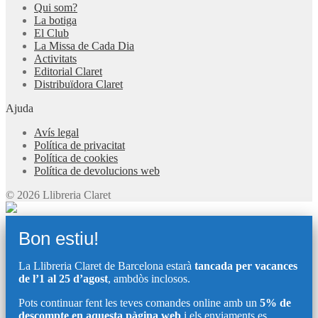
Qui som?
La botiga
El Club
La Missa de Cada Dia
Activitats
Editorial Claret
Distribuïdora Claret
Ajuda
Avís legal
Política de privacitat
Política de cookies
Política de devolucions web
© 2026 Llibreria Claret
Bon estiu!
La Llibreria Claret de Barcelona estarà
tancada per vacances
de l’1 al 25 d’agost
, ambdòs inclosos.
Pots continuar fent les teves comandes online amb un
5% de
descompte en aquesta pàgina web
i els enviaments es