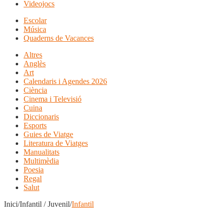
Videojocs
Escolar
Música
Quaderns de Vacances
Altres
Anglès
Art
Calendaris i Agendes 2026
Ciència
Cinema i Televisió
Cuina
Diccionaris
Esports
Guies de Viatge
Literatura de Viatges
Manualitats
Multimèdia
Poesia
Regal
Salut
Inici/Infantil / Juvenil/
Infantil