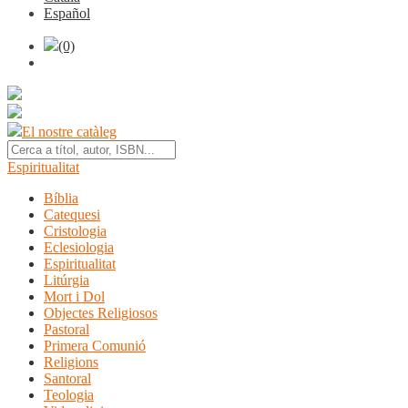
Español
(0)
El nostre catàleg
Espiritualitat
Bíblia
Catequesi
Cristologia
Eclesiologia
Espiritualitat
Litúrgia
Mort i Dol
Objectes Religiosos
Pastoral
Primera Comunió
Religions
Santoral
Teologia