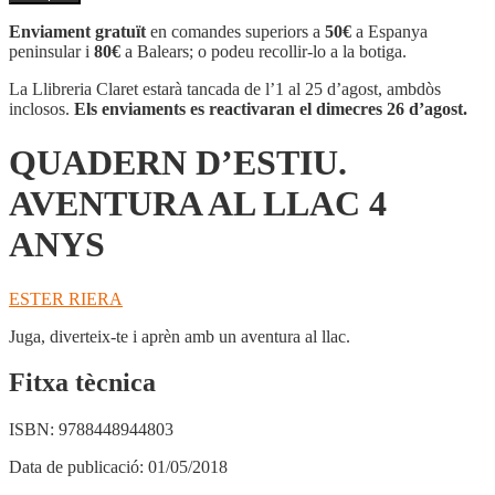
QUADERN
D'ESTIU.
Enviament gratuït
en comandes superiors a
50€
a Espanya
AVENTURA
peninsular i
80€
a Balears; o podeu recollir-lo a la botiga.
AL
LLAC
La Llibreria Claret estarà tancada de l’1 al 25 d’agost, ambdòs
4
inclosos.
Els enviaments es reactivaran el dimecres 26 d’agost.
ANYS
QUADERN D’ESTIU.
AVENTURA AL LLAC 4
ANYS
ESTER RIERA
Juga, diverteix-te i aprèn amb un aventura al llac.
Fitxa tècnica
ISBN:
9788448944803
Data de publicació:
01/05/2018