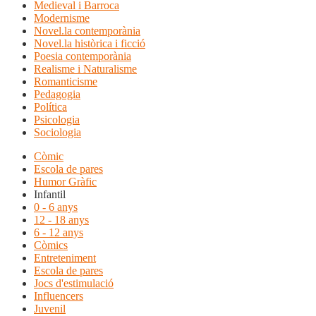
Medieval i Barroca
Modernisme
Novel.la contemporània
Novel.la històrica i ficció
Poesia contemporània
Realisme i Naturalisme
Romanticisme
Pedagogia
Política
Psicologia
Sociologia
Còmic
Escola de pares
Humor Gràfic
Infantil
0 - 6 anys
12 - 18 anys
6 - 12 anys
Còmics
Entreteniment
Escola de pares
Jocs d'estimulació
Influencers
Juvenil