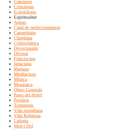
Catequesi
Cristologia
Eclesiologia
Espiritualitat
Autors
Camí de perfeccionament
Carmelitana
Claretiana
Cristocéntrica
Devocionaris
Diversa
Franciscana
Ignaciana
Mariana
Meditacions
Mística
Monàstica
Obres Generals
Pares del desert
Pregària
Testimonis
Vida quotidiana
Vida Religiosa
Litúrgia
Mort i Dol