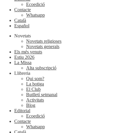
Ecoedició
Contacte
Whatsapp
Català
Español
Novetats
Novetats religioses
Novetats generals
Els més venuts
Estiu 2026
La Missa
Alta subscripció
Llibreria
Qui som?
La botiga
El Club
Butlletí setmanal
Activitats
Blog
Editorial
Ecoedició
Contacte
Whatsapp
Català