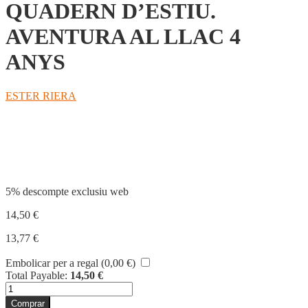
QUADERN D’ESTIU.
AVENTURA AL LLAC 4
ANYS
ESTER RIERA
Compartir
5% descompte exclusiu web
14,50
€
13,77
€
Embolicar per a regal (
0,00
€
)
Total Payable:
14,50
€
quantitat
de
Comprar