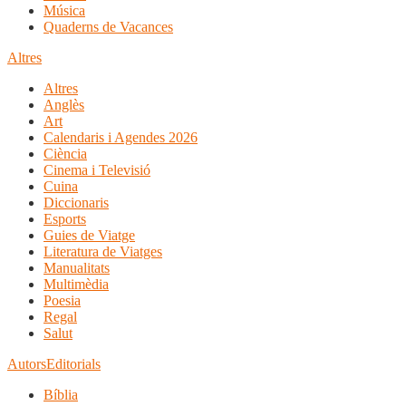
Música
Quaderns de Vacances
Altres
Altres
Anglès
Art
Calendaris i Agendes 2026
Ciència
Cinema i Televisió
Cuina
Diccionaris
Esports
Guies de Viatge
Literatura de Viatges
Manualitats
Multimèdia
Poesia
Regal
Salut
Autors
Editorials
Bíblia