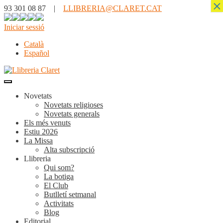
×
93 301 08 87 |
LLIBRERIA@CLARET.CAT
Iniciar sessió
Català
Español
Novetats
Novetats religioses
Novetats generals
Els més venuts
Estiu 2026
La Missa
Alta subscripció
Llibreria
Qui som?
La botiga
El Club
Butlletí setmanal
Activitats
Blog
Editorial