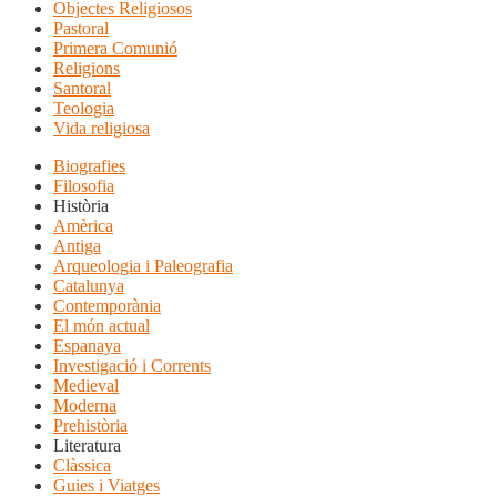
Objectes Religiosos
Pastoral
Primera Comunió
Religions
Santoral
Teologia
Vida religiosa
Biografies
Filosofia
Història
Amèrica
Antiga
Arqueologia i Paleografia
Catalunya
Contemporània
El món actual
Espanaya
Investigació i Corrents
Medieval
Moderna
Prehistòria
Literatura
Clàssica
Guies i Viatges