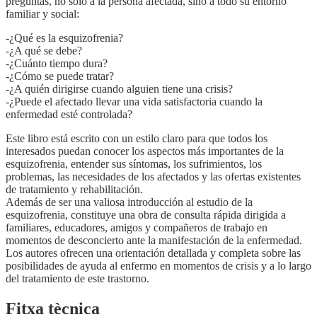
preguntas, no sólo a la persona afectada, sino a todo su entorno
familiar y social:
-¿Qué es la esquizofrenia?
-¿A qué se debe?
-¿Cuánto tiempo dura?
-¿Cómo se puede tratar?
-¿A quién dirigirse cuando alguien tiene una crisis?
-¿Puede el afectado llevar una vida satisfactoria cuando la
enfermedad esté controlada?
Este libro está escrito con un estilo claro para que todos los
interesados puedan conocer los aspectos más importantes de la
esquizofrenia, entender sus síntomas, los sufrimientos, los
problemas, las necesidades de los afectados y las ofertas existentes
de tratamiento y rehabilitación.
Además de ser una valiosa introducción al estudio de la
esquizofrenia, constituye una obra de consulta rápida dirigida a
familiares, educadores, amigos y compañeros de trabajo en
momentos de desconcierto ante la manifestación de la enfermedad.
Los autores ofrecen una orientación detallada y completa sobre las
posibilidades de ayuda al enfermo en momentos de crisis y a lo largo
del tratamiento de este trastorno.
Fitxa tècnica