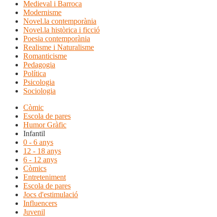
Medieval i Barroca
Modernisme
Novel.la contemporània
Novel.la històrica i ficció
Poesia contemporània
Realisme i Naturalisme
Romanticisme
Pedagogia
Política
Psicologia
Sociologia
Còmic
Escola de pares
Humor Gràfic
Infantil
0 - 6 anys
12 - 18 anys
6 - 12 anys
Còmics
Entreteniment
Escola de pares
Jocs d'estimulació
Influencers
Juvenil