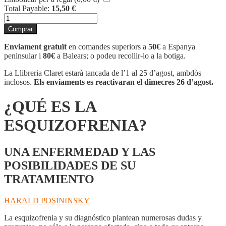
Total Payable:
15,50
€
quantitat
de
Comprar
¿QUÉ
ES
Enviament gratuït
en comandes superiors a
50€
a Espanya
LA
peninsular i
80€
a Balears; o podeu recollir-lo a la botiga.
ESQUIZOFRENIA?
La Llibreria Claret estarà tancada de l’1 al 25 d’agost, ambdòs
inclosos.
Els enviaments es reactivaran el dimecres 26 d’agost.
¿QUÉ ES LA
ESQUIZOFRENIA?
UNA ENFERMEDAD Y LAS
POSIBILIDADES DE SU
TRATAMIENTO
HARALD POSININSKY
La esquizofrenia y su diagnóstico plantean numerosas dudas y