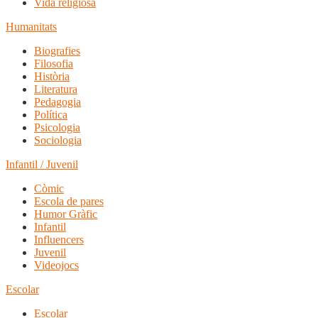
Vida religiosa
Humanitats
Biografies
Filosofia
Història
Literatura
Pedagogia
Política
Psicologia
Sociologia
Infantil / Juvenil
Còmic
Escola de pares
Humor Gràfic
Infantil
Influencers
Juvenil
Videojocs
Escolar
Escolar