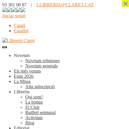
×
93 301 08 87 |
LLIBRERIA@CLARET.CAT
Iniciar sessió
Català
Español
Novetats
Novetats religioses
Novetats generals
Els més venuts
Estiu 2026
La Missa
Alta subscripció
Llibreria
Qui som?
La botiga
El Club
Butlletí setmanal
Activitats
Blog
Editorial