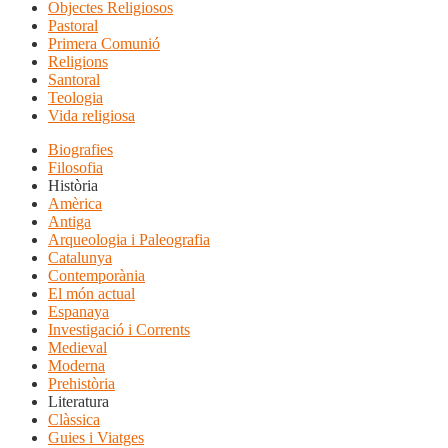
Objectes Religiosos
Pastoral
Primera Comunió
Religions
Santoral
Teologia
Vida religiosa
Biografies
Filosofia
Història
Amèrica
Antiga
Arqueologia i Paleografia
Catalunya
Contemporània
El món actual
Espanaya
Investigació i Corrents
Medieval
Moderna
Prehistòria
Literatura
Clàssica
Guies i Viatges