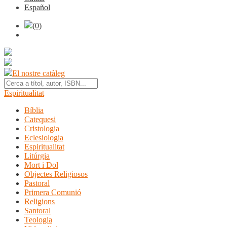
Español
(0)
El nostre catàleg
Espiritualitat
Bíblia
Catequesi
Cristologia
Eclesiologia
Espiritualitat
Litúrgia
Mort i Dol
Objectes Religiosos
Pastoral
Primera Comunió
Religions
Santoral
Teologia