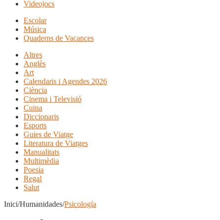
Videojocs
Escolar
Música
Quaderns de Vacances
Altres
Anglès
Art
Calendaris i Agendes 2026
Ciència
Cinema i Televisió
Cuina
Diccionaris
Esports
Guies de Viatge
Literatura de Viatges
Manualitats
Multimèdia
Poesia
Regal
Salut
Inici/Humanidades/
Psicología