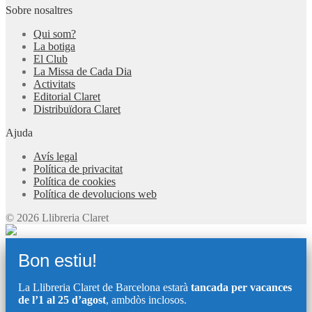
Sobre nosaltres
Qui som?
La botiga
El Club
La Missa de Cada Dia
Activitats
Editorial Claret
Distribuïdora Claret
Ajuda
Avís legal
Política de privacitat
Política de cookies
Política de devolucions web
© 2026 Llibreria Claret
Bon estiu!
La Llibreria Claret de Barcelona estarà
tancada per vacances
de l’1 al 25 d’agost
, ambdòs inclosos.