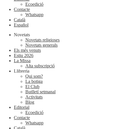
Ecoedició
Contacte
Whatsapp
Català
Español
Novetats
Novetats religioses
Novetats generals
Els més venuts
Estiu 2026
La Missa
Alta subscripció
Llibreria
Qui som?
La botiga
El Club
Butlletí setmanal
Activitats
Blog
Editorial
Ecoedició
Contacte
Whatsapp
Català