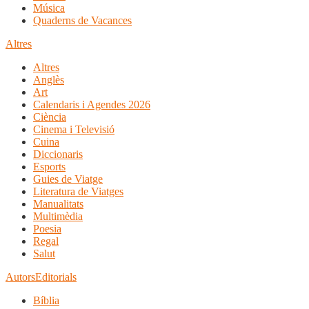
Música
Quaderns de Vacances
Altres
Altres
Anglès
Art
Calendaris i Agendes 2026
Ciència
Cinema i Televisió
Cuina
Diccionaris
Esports
Guies de Viatge
Literatura de Viatges
Manualitats
Multimèdia
Poesia
Regal
Salut
Autors
Editorials
Bíblia