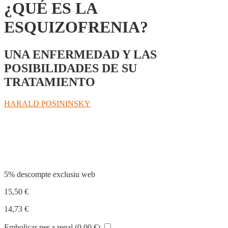
¿QUÉ ES LA
ESQUIZOFRENIA?
UNA ENFERMEDAD Y LAS
POSIBILIDADES DE SU
TRATAMIENTO
HARALD POSININSKY
Compartir
5% descompte exclusiu web
15,50
€
14,73
€
Embolicar per a regal (
0,00
€
)