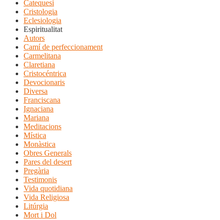
Catequesi
Cristologia
Eclesiologia
Espiritualitat
Autors
Camí de perfeccionament
Carmelitana
Claretiana
Cristocéntrica
Devocionaris
Diversa
Franciscana
Ignaciana
Mariana
Meditacions
Mística
Monàstica
Obres Generals
Pares del desert
Pregària
Testimonis
Vida quotidiana
Vida Religiosa
Litúrgia
Mort i Dol