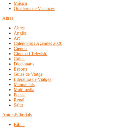
Música
Quaderns de Vacances
Altres
Altres
Anglès
Art
Calendaris i Agendes 2026
Ciència
Cinema i Televisió
Cuina
Diccionaris
Esports
Guies de Viatge
Literatura de Viatges
Manualitats
Multimèdia
Poesia
Regal
Salut
Autors
Editorials
Bíblia