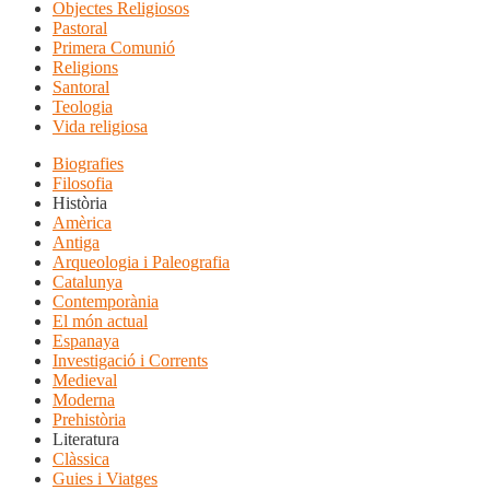
Objectes Religiosos
Pastoral
Primera Comunió
Religions
Santoral
Teologia
Vida religiosa
Biografies
Filosofia
Història
Amèrica
Antiga
Arqueologia i Paleografia
Catalunya
Contemporània
El món actual
Espanaya
Investigació i Corrents
Medieval
Moderna
Prehistòria
Literatura
Clàssica
Guies i Viatges