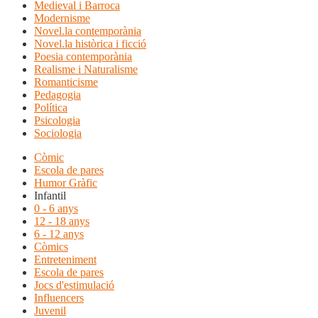
Medieval i Barroca
Modernisme
Novel.la contemporània
Novel.la històrica i ficció
Poesia contemporània
Realisme i Naturalisme
Romanticisme
Pedagogia
Política
Psicologia
Sociologia
Còmic
Escola de pares
Humor Gràfic
Infantil
0 - 6 anys
12 - 18 anys
6 - 12 anys
Còmics
Entreteniment
Escola de pares
Jocs d'estimulació
Influencers
Juvenil