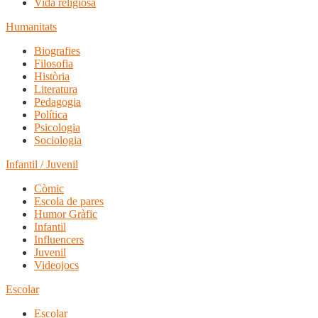
Vida religiosa
Humanitats
Biografies
Filosofia
Història
Literatura
Pedagogia
Política
Psicologia
Sociologia
Infantil / Juvenil
Còmic
Escola de pares
Humor Gràfic
Infantil
Influencers
Juvenil
Videojocs
Escolar
Escolar