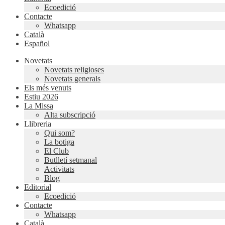
Ecoedició
Contacte
Whatsapp
Català
Español
Novetats
Novetats religioses
Novetats generals
Els més venuts
Estiu 2026
La Missa
Alta subscripció
Llibreria
Qui som?
La botiga
El Club
Butlletí setmanal
Activitats
Blog
Editorial
Ecoedició
Contacte
Whatsapp
Català