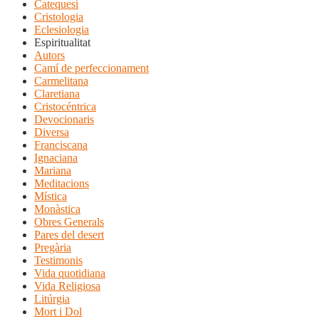
Catequesi
Cristologia
Eclesiologia
Espiritualitat
Autors
Camí de perfeccionament
Carmelitana
Claretiana
Cristocéntrica
Devocionaris
Diversa
Franciscana
Ignaciana
Mariana
Meditacions
Mística
Monàstica
Obres Generals
Pares del desert
Pregària
Testimonis
Vida quotidiana
Vida Religiosa
Litúrgia
Mort i Dol