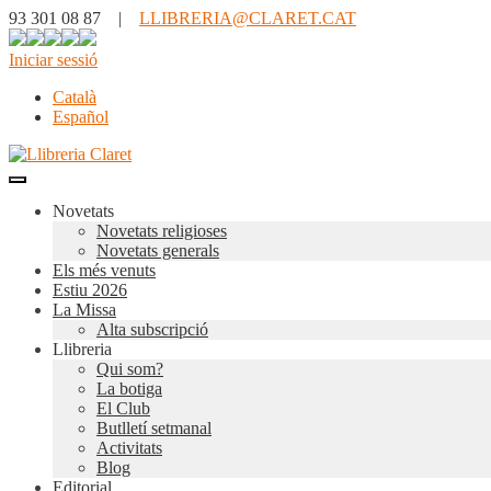
93 301 08 87 |
LLIBRERIA@CLARET.CAT
Iniciar sessió
Català
Español
Novetats
Novetats religioses
Novetats generals
Els més venuts
Estiu 2026
La Missa
Alta subscripció
Llibreria
Qui som?
La botiga
El Club
Butlletí setmanal
Activitats
Blog
Editorial