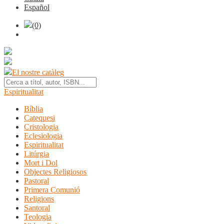
Español
(0)
El nostre catàleg
Espiritualitat
Bíblia
Catequesi
Cristologia
Eclesiologia
Espiritualitat
Litúrgia
Mort i Dol
Objectes Religiosos
Pastoral
Primera Comunió
Religions
Santoral
Teologia