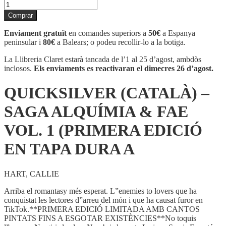
quantitat
de
Comprar
QUICKSILVER
(CATALÀ)
Enviament gratuït
en comandes superiors a
50€
a Espanya
-
peninsular i
80€
a Balears; o podeu recollir-lo a la botiga.
SAGA
ALQUÍMIA
La Llibreria Claret estarà tancada de l’1 al 25 d’agost, ambdòs
&
inclosos.
Els enviaments es reactivaran el dimecres 26 d’agost.
FAE
VOL.
QUICKSILVER (CATALÀ) –
1
(PRIMERA
SAGA ALQUÍMIA & FAE
EDICIÓ
EN
VOL. 1 (PRIMERA EDICIÓ
TAPA
DURA
EN TAPA DURA A
A
HART, CALLIE
Arriba el romantasy més esperat. L”enemies to lovers que ha
conquistat les lectores d”arreu del món i que ha causat furor en
TikTok.**PRIMERA EDICIÓ LIMITADA AMB CANTOS
PINTATS FINS A ESGOTAR EXISTÈNCIES**No toquis