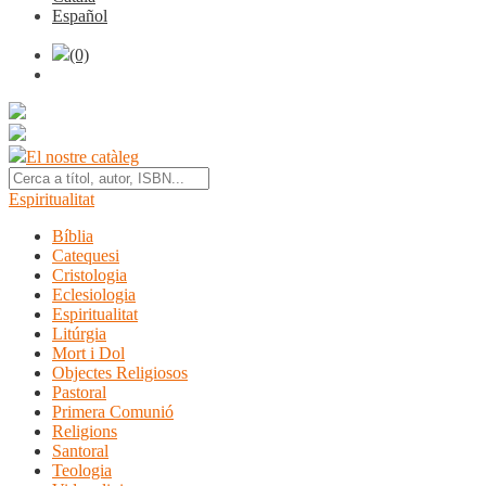
Español
(0)
El nostre catàleg
Espiritualitat
Bíblia
Catequesi
Cristologia
Eclesiologia
Espiritualitat
Litúrgia
Mort i Dol
Objectes Religiosos
Pastoral
Primera Comunió
Religions
Santoral
Teologia