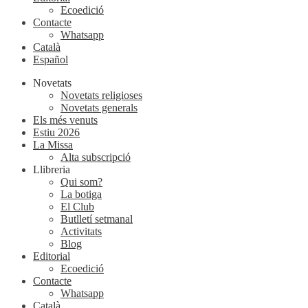
Ecoedició
Contacte
Whatsapp
Català
Español
Novetats
Novetats religioses
Novetats generals
Els més venuts
Estiu 2026
La Missa
Alta subscripció
Llibreria
Qui som?
La botiga
El Club
Butlletí setmanal
Activitats
Blog
Editorial
Ecoedició
Contacte
Whatsapp
Català