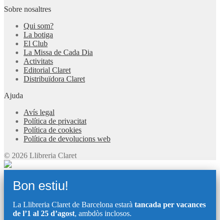
Sobre nosaltres
Qui som?
La botiga
El Club
La Missa de Cada Dia
Activitats
Editorial Claret
Distribuïdora Claret
Ajuda
Avís legal
Política de privacitat
Política de cookies
Política de devolucions web
© 2026 Llibreria Claret
Bon estiu!
La Llibreria Claret de Barcelona estarà
tancada per vacances
de l’1 al 25 d’agost
, ambdòs inclosos.