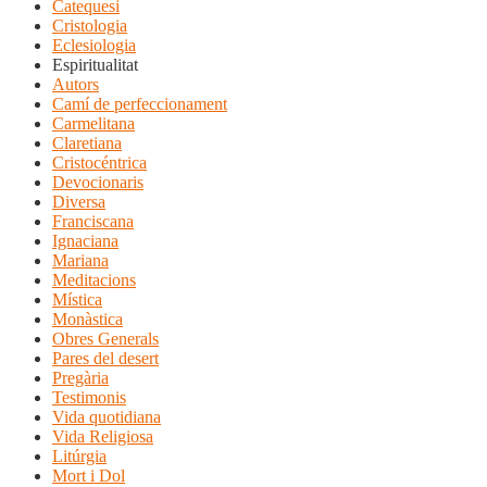
Catequesi
Cristologia
Eclesiologia
Espiritualitat
Autors
Camí de perfeccionament
Carmelitana
Claretiana
Cristocéntrica
Devocionaris
Diversa
Franciscana
Ignaciana
Mariana
Meditacions
Mística
Monàstica
Obres Generals
Pares del desert
Pregària
Testimonis
Vida quotidiana
Vida Religiosa
Litúrgia
Mort i Dol