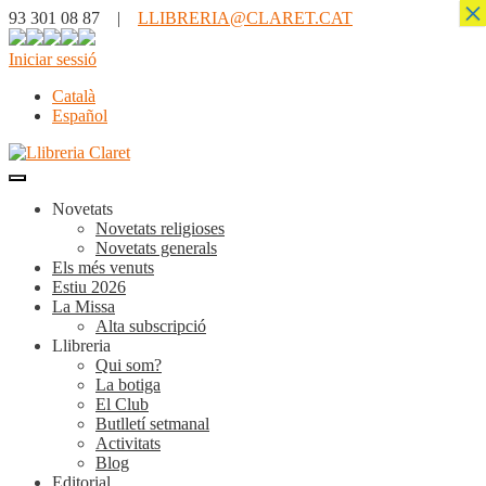
×
93 301 08 87 |
LLIBRERIA@CLARET.CAT
Iniciar sessió
Català
Español
Novetats
Novetats religioses
Novetats generals
Els més venuts
Estiu 2026
La Missa
Alta subscripció
Llibreria
Qui som?
La botiga
El Club
Butlletí setmanal
Activitats
Blog
Editorial