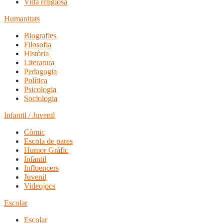
Vida religiosa
Humanitats
Biografies
Filosofia
Història
Literatura
Pedagogia
Política
Psicologia
Sociologia
Infantil / Juvenil
Còmic
Escola de pares
Humor Gràfic
Infantil
Influencers
Juvenil
Videojocs
Escolar
Escolar