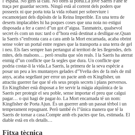
l”espasa. No giris la clau. No obris la porta.La jove Saeris Fane té
traça per guardar secrets. Ningú està al corrent dels poders que
posseeix ni que porta tota la vida robant per sobreviure i
escamotejant dels dipòsits de la Reina Imperible. En una terra de
deserts implacables hi ha poques coses que una noia no estigui
disposada a fer a canvi d”un got d”aigua. Tanmateix, qualsevol
secret és com un nus: tard o d”hora està destinat a deslligar-se.Quan
la Saeris s”enfronta cara a cara amb la Mort encarnada, acaba obrint
sense voler un portal entre regnes que la transporta a una terra de gel
i neu. Els faes sempre han pertangut al territori de les llegendes, dels
mites, dels malsons… però resulta que són reals. I la Saeris ha aterrat
enmig d”un conflicte que fa segles que dura. Un conflicte que
podria costar-li la vida.La Saeris, la primera de la seva espècie a
posar un peu a les muntanyes gelades d”Yvelia des de fa més de mil
anys, acaba segellant per error un pacte amb en Kingfisher, un
atractiu guerrer fae que té els seus propis secrets i plans perversos.
En Kingfisher està disposat a fer servir la màgia alquímica de la
Saeris per protegir el seu poble, sense importar el preu que calgui
pagar… o qui hagi de pagar-lo. La Mort encarnada té un nom:
Kingfisher de Porta Ajun. És un guerrer amb un passat tèrbol i un
temperament repugnant. Però també és l”única manera que té la
Saeris de tornar a casa.Compte amb els pactes que fas, estimada. El
diable està en els detalls…
Fitxa tècnica