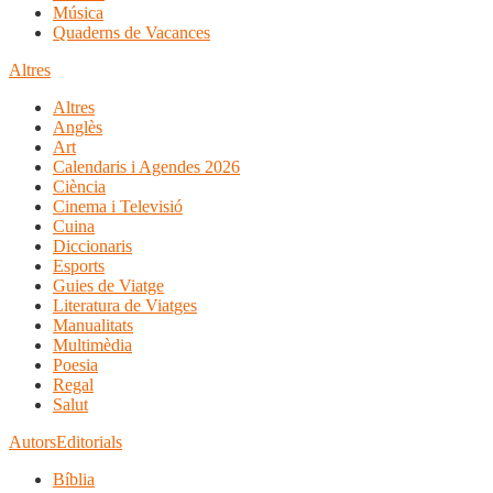
Música
Quaderns de Vacances
Altres
Altres
Anglès
Art
Calendaris i Agendes 2026
Ciència
Cinema i Televisió
Cuina
Diccionaris
Esports
Guies de Viatge
Literatura de Viatges
Manualitats
Multimèdia
Poesia
Regal
Salut
Autors
Editorials
Bíblia