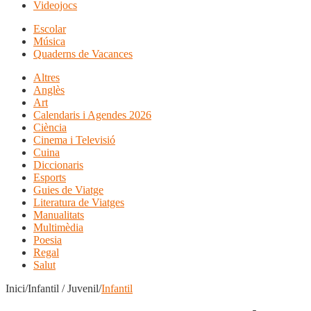
Videojocs
Escolar
Música
Quaderns de Vacances
Altres
Anglès
Art
Calendaris i Agendes 2026
Ciència
Cinema i Televisió
Cuina
Diccionaris
Esports
Guies de Viatge
Literatura de Viatges
Manualitats
Multimèdia
Poesia
Regal
Salut
Inici/Infantil / Juvenil/
Infantil