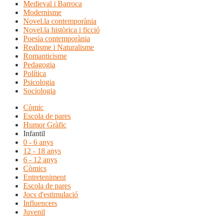
Medieval i Barroca
Modernisme
Novel.la contemporània
Novel.la històrica i ficció
Poesia contemporània
Realisme i Naturalisme
Romanticisme
Pedagogia
Política
Psicologia
Sociologia
Còmic
Escola de pares
Humor Gràfic
Infantil
0 - 6 anys
12 - 18 anys
6 - 12 anys
Còmics
Entreteniment
Escola de pares
Jocs d'estimulació
Influencers
Juvenil