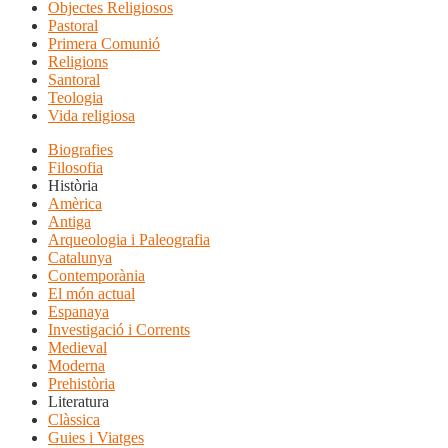
Objectes Religiosos
Pastoral
Primera Comunió
Religions
Santoral
Teologia
Vida religiosa
Biografies
Filosofia
Història
Amèrica
Antiga
Arqueologia i Paleografia
Catalunya
Contemporània
El món actual
Espanaya
Investigació i Corrents
Medieval
Moderna
Prehistòria
Literatura
Clàssica
Guies i Viatges