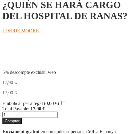
¿QUIÉN SE HARÁ CARGO
DEL HOSPITAL DE RANAS?
LORRIE MOORE
Compartir
5% descompte exclusiu web
17,90
€
17,00
€
Embolicar per a regal (
0,00
€
)
Total Payable:
17,90
€
quantitat
de
Comprar
¿QUIÉN
SE
Enviament gratuït
en comandes superiors a
50€
a Espanya