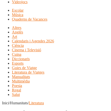
Videojocs
Escolar
Música
Quaderns de Vacances
Altres
Anglès
Art
Calendaris i Agendes 2026
Ciència
Cinema i Televisió
Cuina
Diccionaris
Esports
Guies de Viatge
Literatura de Viatges
Manualitats
Multimèdia
Poesia
Regal
Salut
Inici/Humanitats/
Literatura