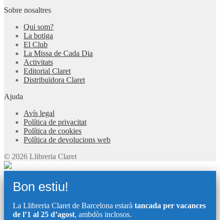
Sobre nosaltres
Qui som?
La botiga
El Club
La Missa de Cada Dia
Activitats
Editorial Claret
Distribuïdora Claret
Ajuda
Avís legal
Política de privacitat
Política de cookies
Política de devolucions web
© 2026 Llibreria Claret
Bon estiu!
La Llibreria Claret de Barcelona estarà
tancada per vacances
de l’1 al 25 d’agost
, ambdòs inclosos.