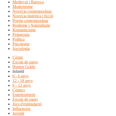
Medieval i Barroca
Modernisme
Novel.la contemporània
Novel.la històrica i ficció
Poesia contemporània
Realisme i Naturalisme
Romanticisme
Pedagogia
Política
Psicologia
Sociologia
Còmic
Escola de pares
Humor Gràfic
Infantil
0 - 6 anys
12 - 18 anys
6 - 12 anys
Còmics
Entreteniment
Escola de pares
Jocs d'estimulació
Influencers
Juvenil