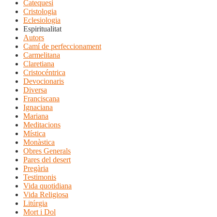
Catequesi
Cristologia
Eclesiologia
Espiritualitat
Autors
Camí de perfeccionament
Carmelitana
Claretiana
Cristocéntrica
Devocionaris
Diversa
Franciscana
Ignaciana
Mariana
Meditacions
Mística
Monàstica
Obres Generals
Pares del desert
Pregària
Testimonis
Vida quotidiana
Vida Religiosa
Litúrgia
Mort i Dol