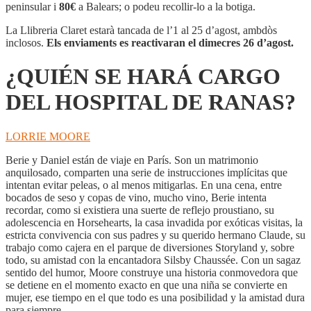
HARÁ
peninsular i
80€
a Balears; o podeu recollir-lo a la botiga.
CARGO
DEL
La Llibreria Claret estarà tancada de l’1 al 25 d’agost, ambdòs
HOSPITAL
inclosos.
Els enviaments es reactivaran el dimecres 26 d’agost.
DE
RANAS?
¿QUIÉN SE HARÁ CARGO
DEL HOSPITAL DE RANAS?
LORRIE MOORE
Berie y Daniel están de viaje en París. Son un matrimonio
anquilosado, comparten una serie de instrucciones implícitas que
intentan evitar peleas, o al menos mitigarlas. En una cena, entre
bocados de seso y copas de vino, mucho vino, Berie intenta
recordar, como si existiera una suerte de reflejo proustiano, su
adolescencia en Horsehearts, la casa invadida por exóticas visitas, la
estricta convivencia con sus padres y su querido hermano Claude, su
trabajo como cajera en el parque de diversiones Storyland y, sobre
todo, su amistad con la encantadora Silsby Chaussée. Con un sagaz
sentido del humor, Moore construye una historia conmovedora que
se detiene en el momento exacto en que una niña se convierte en
mujer, ese tiempo en el que todo es una posibilidad y la amistad dura
para siempre.