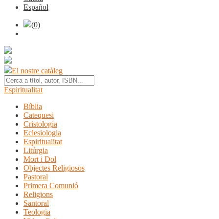
Español
(0)
El nostre catàleg
Espiritualitat
Bíblia
Catequesi
Cristologia
Eclesiologia
Espiritualitat
Litúrgia
Mort i Dol
Objectes Religiosos
Pastoral
Primera Comunió
Religions
Santoral
Teologia