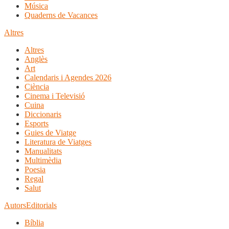
Música
Quaderns de Vacances
Altres
Altres
Anglès
Art
Calendaris i Agendes 2026
Ciència
Cinema i Televisió
Cuina
Diccionaris
Esports
Guies de Viatge
Literatura de Viatges
Manualitats
Multimèdia
Poesia
Regal
Salut
Autors
Editorials
Bíblia