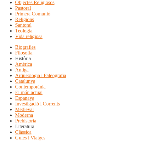
Objectes Religiosos
Pastoral
Primera Comunió
Religions
Santoral
Teologia
Vida religiosa
Biografies
Filosofia
Història
Amèrica
Antiga
Arqueologia i Paleografia
Catalunya
Contemporània
El món actual
Espanaya
Investigació i Corrents
Medieval
Moderna
Prehistòria
Literatura
Clàssica
Guies i Viatges