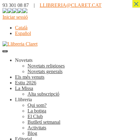
×
93 301 08 87 |
LLIBRERIA@CLARET.CAT
Iniciar sessió
Català
Español
Novetats
Novetats religioses
Novetats generals
Els més venuts
Estiu 2026
La Missa
Alta subscripció
Llibreria
Qui som?
La botiga
El Club
Butlletí setmanal
Activitats
Blog
Editorial