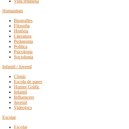
Vida religiosa
Humanitats
Biografies
Filosofia
Història
Literatura
Pedagogia
Política
Psicologia
Sociologia
Infantil / Juvenil
Còmic
Escola de pares
Humor Gràfic
Infantil
Influencers
Juvenil
Videojocs
Escolar
Escolar