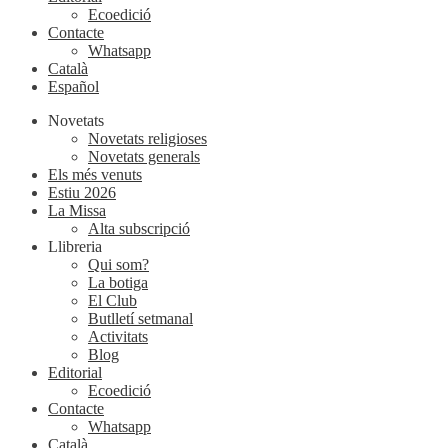
Ecoedició
Contacte
Whatsapp
Català
Español
Novetats
Novetats religioses
Novetats generals
Els més venuts
Estiu 2026
La Missa
Alta subscripció
Llibreria
Qui som?
La botiga
El Club
Butlletí setmanal
Activitats
Blog
Editorial
Ecoedició
Contacte
Whatsapp
Català