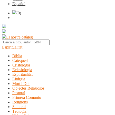
Español
(0)
El nostre catàleg
Espiritualitat
Bíblia
Catequesi
Cristologia
Eclesiologia
Espiritualitat
Litúrgia
Mort i Dol
Objectes Religiosos
Pastoral
Primera Comunió
Religions
Santoral
Teologia