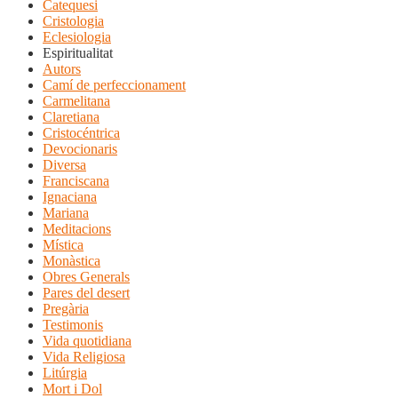
Catequesi
Cristologia
Eclesiologia
Espiritualitat
Autors
Camí de perfeccionament
Carmelitana
Claretiana
Cristocéntrica
Devocionaris
Diversa
Franciscana
Ignaciana
Mariana
Meditacions
Mística
Monàstica
Obres Generals
Pares del desert
Pregària
Testimonis
Vida quotidiana
Vida Religiosa
Litúrgia
Mort i Dol