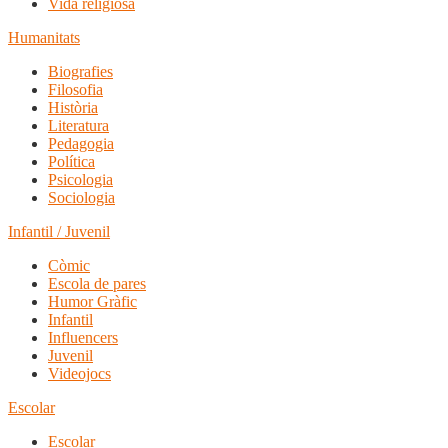
Vida religiosa
Humanitats
Biografies
Filosofia
Història
Literatura
Pedagogia
Política
Psicologia
Sociologia
Infantil / Juvenil
Còmic
Escola de pares
Humor Gràfic
Infantil
Influencers
Juvenil
Videojocs
Escolar
Escolar