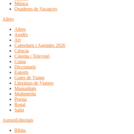
Música
Quaderns de Vacances
Altres
Altres
Anglès
Art
Calendaris i Agendes 2026
Ciència
Cinema i Televisió
Cuina
Diccionaris
Esports
Guies de Viatge
Literatura de Viatges
Manualitats
Multimèdia
Poesia
Regal
Salut
Autors
Editorials
Bíblia