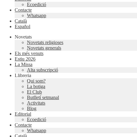
Ecoedició
Contacte
Whatsapp
Català
Español
Novetats
Novetats religioses
Novetats generals
Els més venuts
Estiu 2026
La Missa
Alta subscripció
Llibreria
Qui som?
La botiga
El Club
Butlletí setmanal
Activitats
Blog
Editorial
Ecoedició
Contacte
Whatsapp
Català