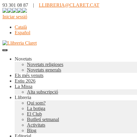
93 301 08 87 |
LLIBRERIA@CLARET.CAT
Iniciar sessió
Català
Español
Novetats
Novetats religioses
Novetats generals
Els més venuts
Estiu 2026
La Missa
Alta subscripció
Llibreria
Qui som?
La botiga
El Club
Butlletí setmanal
Activitats
Blog
Editorial