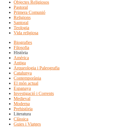
Objectes Religiosos
Pastoral
Primera Comunió
Religions
Santoral
Teologia
Vida religiosa
Biografies
Filosofia
Història
Amèrica
Antiga
Arqueologia i Paleografia
Catalunya
Contemporània
El món actual
Espanaya
Investigació i Corrents
Medieval
Moderna
Prehistòria
Literatura
Clàssica
Guies i Viatges