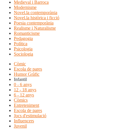
Medieval i Barroca
Modernisme
Novel.la contemporània
Novel.la històrica i ficció
Poesia contemporània
Realisme i Naturalisme
Romanticisme
Pedagogia
Política
Psicologia
Sociologia
Còmic
Escola de pares
Humor Gràfic
Infantil
0 - 6 anys
12 - 18 anys
6 - 12 anys
Còmics
Entreteniment
Escola de pares
Jocs d'estimulació
Influencers
Juvenil