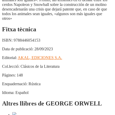
cerdos Napoleon y Snowball sobre la construcción de un molino
desencadenarán una crisis que dejará patente que, en caso de que
todos los animales sean iguales, «algunos son más iguales que
otros»
Fitxa tècnica
ISBN:
9788446054153
Data de publicació:
28/09/2023
Editorial:
AKAL, EDICIONES S.A.
Col.lecció:
Clásicos de la Literatura
Pàgines:
148
Enquadernació:
Rústica
Idioma:
Español
Altres llibres de GEORGE ORWELL