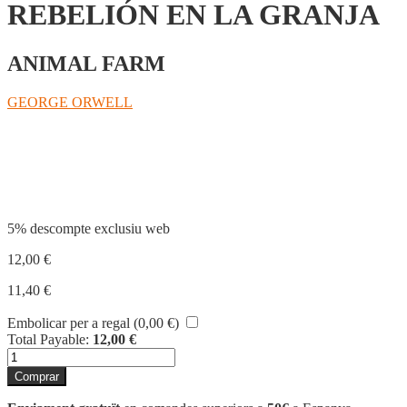
REBELIÓN EN LA GRANJA
ANIMAL FARM
GEORGE ORWELL
Compartir
5% descompte exclusiu web
12,00
€
11,40
€
Embolicar per a regal (
0,00
€
)
Total Payable:
12,00
€
quantitat
de
Comprar
REBELIÓN
EN