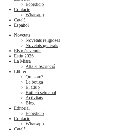
Ecoedició
Contacte
Whatsapp
Català
Español
Novetats
Novetats religioses
Novetats generals
Els més venuts
Estiu 2026
La Missa
Alta subscripció
Llibreria
Qui som?
La botiga
El Club
Butlletí setmanal
Activitats
Blog
Editorial
Ecoedició
Contacte
Whatsapp
Català