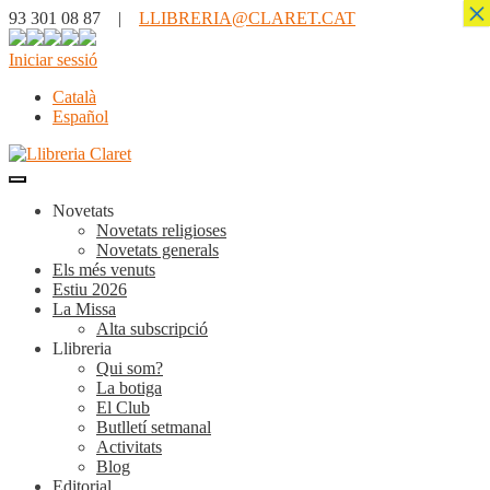
×
93 301 08 87 |
LLIBRERIA@CLARET.CAT
Iniciar sessió
Català
Español
Novetats
Novetats religioses
Novetats generals
Els més venuts
Estiu 2026
La Missa
Alta subscripció
Llibreria
Qui som?
La botiga
El Club
Butlletí setmanal
Activitats
Blog
Editorial