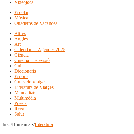
Videojocs
Escolar
Música
Quaderns de Vacances
Altres
Anglès
Art
Calendaris i Agendes 2026
Ciència
Cinema i Televisió
Cuina
Diccionaris
Esports
Guies de Viatge
Literatura de Viatges
Manualitats
Multimèdia
Poesia
Regal
Salut
Inici/Humanitats/
Literatura