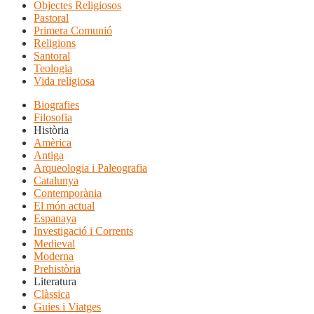
Objectes Religiosos
Pastoral
Primera Comunió
Religions
Santoral
Teologia
Vida religiosa
Biografies
Filosofia
Història
Amèrica
Antiga
Arqueologia i Paleografia
Catalunya
Contemporània
El món actual
Espanaya
Investigació i Corrents
Medieval
Moderna
Prehistòria
Literatura
Clàssica
Guies i Viatges