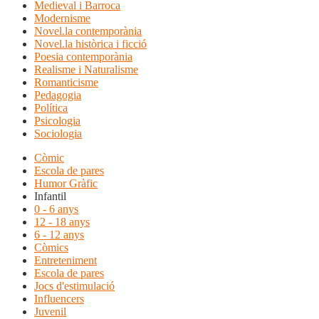
Medieval i Barroca
Modernisme
Novel.la contemporània
Novel.la històrica i ficció
Poesia contemporània
Realisme i Naturalisme
Romanticisme
Pedagogia
Política
Psicologia
Sociologia
Còmic
Escola de pares
Humor Gràfic
Infantil
0 - 6 anys
12 - 18 anys
6 - 12 anys
Còmics
Entreteniment
Escola de pares
Jocs d'estimulació
Influencers
Juvenil