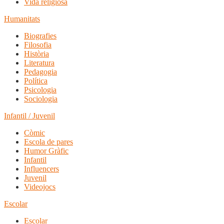
Vida religiosa
Humanitats
Biografies
Filosofia
Història
Literatura
Pedagogia
Política
Psicologia
Sociologia
Infantil / Juvenil
Còmic
Escola de pares
Humor Gràfic
Infantil
Influencers
Juvenil
Videojocs
Escolar
Escolar