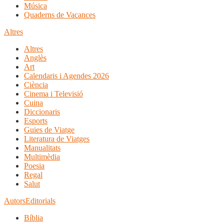
Música
Quaderns de Vacances
Altres
Altres
Anglès
Art
Calendaris i Agendes 2026
Ciència
Cinema i Televisió
Cuina
Diccionaris
Esports
Guies de Viatge
Literatura de Viatges
Manualitats
Multimèdia
Poesia
Regal
Salut
Autors
Editorials
Bíblia