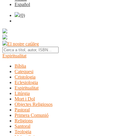
Español
(0)
El nostre catàleg
Espiritualitat
Bíblia
Catequesi
Cristologia
Eclesiologia
Espiritualitat
Litúrgia
Mort i Dol
Objectes Religiosos
Pastoral
Primera Comunió
Religions
Santoral
Teologia