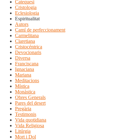
Catequesi
Cristologia
Eclesiologia
Espiritualitat
Autors
Camí de perfeccionament
Carmelitana
Claretiana
Cristocéntrica
Devocionaris
Diversa
Franciscana
Ignaciana
Mariana
Meditacions
Mística
Monàstica
Obres Generals
Pares del desert
Pregària
Testimonis
Vida quotidiana
Vida Religiosa
Litúrgia
Mort i Dol