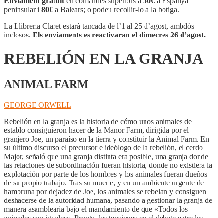
Enviament gratuït
en comandes superiors a
50€
a Espanya
LA
peninsular i
80€
a Balears; o podeu recollir-lo a la botiga.
GRANJA
La Llibreria Claret estarà tancada de l’1 al 25 d’agost, ambdòs
inclosos.
Els enviaments es reactivaran el dimecres 26 d’agost.
REBELIÓN EN LA GRANJA
ANIMAL FARM
GEORGE ORWELL
Rebelión en la granja es la historia de cómo unos animales de
establo consiguieron hacer de la Manor Farm, dirigida por el
granjero Joe, un paraíso en la tierra y constituir la Animal Farm. En
su último discurso el precursor e ideólogo de la rebelión, el cerdo
Major, señaló que una granja distinta era posible, una granja donde
las relaciones de subordinación fueran historia, donde no existiera la
explotación por parte de los hombres y los animales fueran dueños
de su propio trabajo. Tras su muerte, y en un ambiente urgente de
hambruna por dejadez de Joe, los animales se rebelan y consiguen
deshacerse de la autoridad humana, pasando a gestionar la granja de
manera asamblearia bajo el mandamiento de que «Todos los
animales son iguales». Pronto, las tensiones en el debate entre los