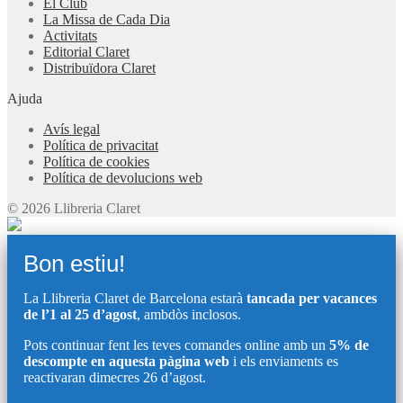
El Club
La Missa de Cada Dia
Activitats
Editorial Claret
Distribuïdora Claret
Ajuda
Avís legal
Política de privacitat
Política de cookies
Política de devolucions web
© 2026 Llibreria Claret
Bon estiu!
La Llibreria Claret de Barcelona estarà
tancada per vacances
de l’1 al 25 d’agost
, ambdòs inclosos.
Pots continuar fent les teves comandes online amb un
5% de
descompte en aquesta pàgina web
i els enviaments es
reactivaran dimecres 26 d’agost.