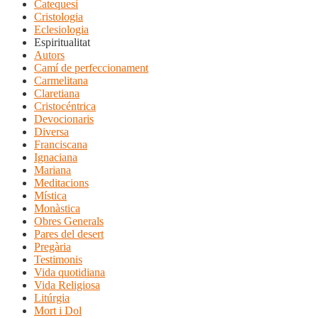
Catequesi
Cristologia
Eclesiologia
Espiritualitat
Autors
Camí de perfeccionament
Carmelitana
Claretiana
Cristocéntrica
Devocionaris
Diversa
Franciscana
Ignaciana
Mariana
Meditacions
Mística
Monàstica
Obres Generals
Pares del desert
Pregària
Testimonis
Vida quotidiana
Vida Religiosa
Litúrgia
Mort i Dol