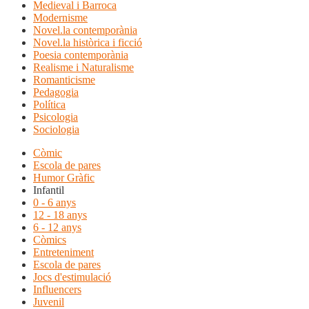
Medieval i Barroca
Modernisme
Novel.la contemporània
Novel.la històrica i ficció
Poesia contemporània
Realisme i Naturalisme
Romanticisme
Pedagogia
Política
Psicologia
Sociologia
Còmic
Escola de pares
Humor Gràfic
Infantil
0 - 6 anys
12 - 18 anys
6 - 12 anys
Còmics
Entreteniment
Escola de pares
Jocs d'estimulació
Influencers
Juvenil