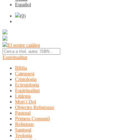
Español
(0)
El nostre catàleg
Espiritualitat
Bíblia
Catequesi
Cristologia
Eclesiologia
Espiritualitat
Litúrgia
Mort i Dol
Objectes Religiosos
Pastoral
Primera Comunió
Religions
Santoral
Teologia