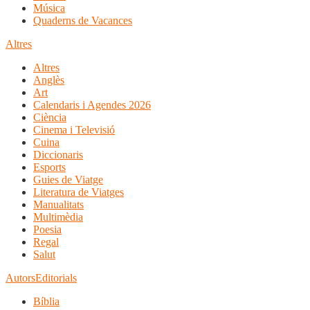
Música
Quaderns de Vacances
Altres
Altres
Anglès
Art
Calendaris i Agendes 2026
Ciència
Cinema i Televisió
Cuina
Diccionaris
Esports
Guies de Viatge
Literatura de Viatges
Manualitats
Multimèdia
Poesia
Regal
Salut
Autors
Editorials
Bíblia