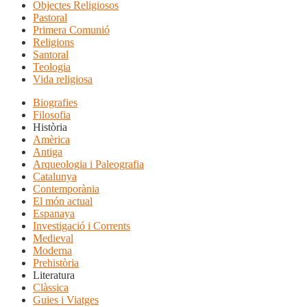
Objectes Religiosos
Pastoral
Primera Comunió
Religions
Santoral
Teologia
Vida religiosa
Biografies
Filosofia
Història
Amèrica
Antiga
Arqueologia i Paleografia
Catalunya
Contemporània
El món actual
Espanaya
Investigació i Corrents
Medieval
Moderna
Prehistòria
Literatura
Clàssica
Guies i Viatges