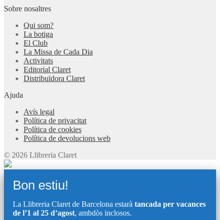
Sobre nosaltres
Qui som?
La botiga
El Club
La Missa de Cada Dia
Activitats
Editorial Claret
Distribuïdora Claret
Ajuda
Avís legal
Política de privacitat
Política de cookies
Política de devolucions web
© 2026 Llibreria Claret
Bon estiu!
La Llibreria Claret de Barcelona estarà
tancada per vacances
de l’1 al 25 d’agost
, ambdòs inclosos.