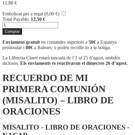
11,88
€
Embolicar per a regal (
0,00
€
)
Total Payable:
12,50
€
quantitat
de
Comprar
RECUERDO
DE
Enviament gratuït
en comandes superiors a
50€
a Espanya
MI
peninsular i
80€
a Balears; o podeu recollir-lo a la botiga.
PRIMERA
COMUNIÓN
La Llibreria Claret estarà tancada de l’1 al 25 d’agost, ambdòs
(MISALITO)
inclosos.
Els enviaments es reactivaran el dimecres 26 d’agost.
-
LIBRO
RECUERDO DE MI
DE
ORACIONES
PRIMERA COMUNIÓN
(MISALITO) – LIBRO DE
ORACIONES
MISALITO - LIBRO DE ORACIONES -