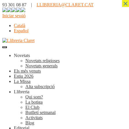
×
93 301 08 87 |
LLIBRERIA@CLARET.CAT
Iniciar sessió
Català
Español
Novetats
Novetats religioses
Novetats generals
Els més venuts
Estiu 2026
La Missa
Alta subscripció
Llibreria
Qui som?
La botiga
El Club
Butlletí setmanal
Activitats
Blog
Editorial