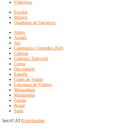
Videojocs
Escolar
Música
Quaderns de Vacances
Altres
Anglès
Art
Calendaris i Agendes 2026
Ciència
Cinema i Televisió
Cuina
Diccionaris
Esports
Guies de Viatge
Literatura de Viatges
Manualitats
Multimèdia
Poesia
Regal
Salut
Inici/CAT/
Espiritualitat