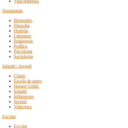
Vida religiosa
Humanitats
Biografies
Filosofia
Història
Literatura
Pedagogia
Política
Psicologia
Sociologia
Infantil / Juvenil
Còmic
Escola de pares
Humor Gràfic
Infantil
Influencers
Juvenil
Videojocs
Escolar
Escolar