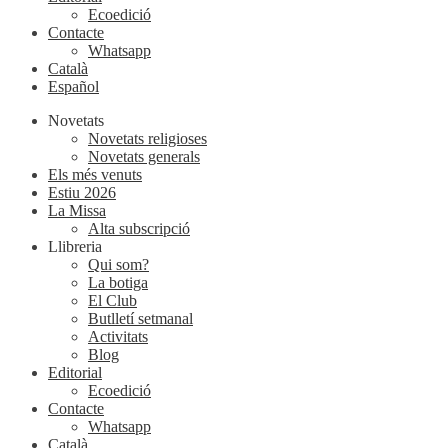
Ecoedició
Contacte
Whatsapp
Català
Español
Novetats
Novetats religioses
Novetats generals
Els més venuts
Estiu 2026
La Missa
Alta subscripció
Llibreria
Qui som?
La botiga
El Club
Butlletí setmanal
Activitats
Blog
Editorial
Ecoedició
Contacte
Whatsapp
Català