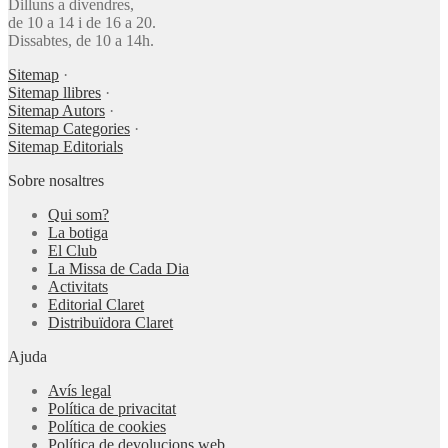
Dilluns a divendres,
de 10 a 14 i de 16 a 20.
Dissabtes, de 10 a 14h.
Sitemap
·
Sitemap llibres
·
Sitemap Autors
·
Sitemap Categories
·
Sitemap Editorials
Sobre nosaltres
Qui som?
La botiga
El Club
La Missa de Cada Dia
Activitats
Editorial Claret
Distribuïdora Claret
Ajuda
Avís legal
Política de privacitat
Política de cookies
Política de devolucions web