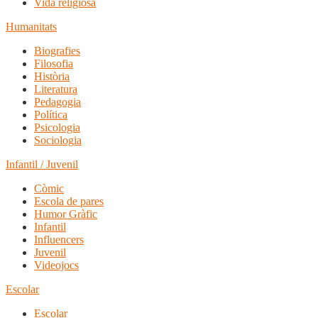
Vida religiosa
Humanitats
Biografies
Filosofia
Història
Literatura
Pedagogia
Política
Psicologia
Sociologia
Infantil / Juvenil
Còmic
Escola de pares
Humor Gràfic
Infantil
Influencers
Juvenil
Videojocs
Escolar
Escolar