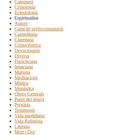
Catequesi
Cristologia
Eclesiologia
Espiritualitat
Autors
Camí de perfeccionament
Carmelitana
Claretiana
Cristocéntrica
Devocionaris
Diversa
Franciscana
Ignaciana
Mariana
Meditacions
Mística
Monàstica
Obres Generals
Pares del desert
Pregària
Testimonis
Vida quotidiana
Vida Religiosa
Litúrgia
Mort i Dol