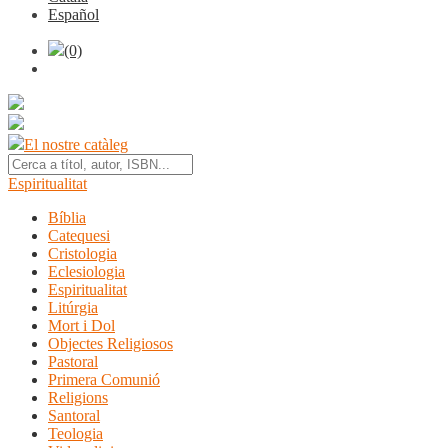
Español
(0)
El nostre catàleg
Espiritualitat
Bíblia
Catequesi
Cristologia
Eclesiologia
Espiritualitat
Litúrgia
Mort i Dol
Objectes Religiosos
Pastoral
Primera Comunió
Religions
Santoral
Teologia