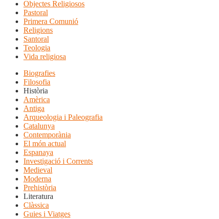
Objectes Religiosos
Pastoral
Primera Comunió
Religions
Santoral
Teologia
Vida religiosa
Biografies
Filosofia
Història
Amèrica
Antiga
Arqueologia i Paleografia
Catalunya
Contemporània
El món actual
Espanaya
Investigació i Corrents
Medieval
Moderna
Prehistòria
Literatura
Clàssica
Guies i Viatges