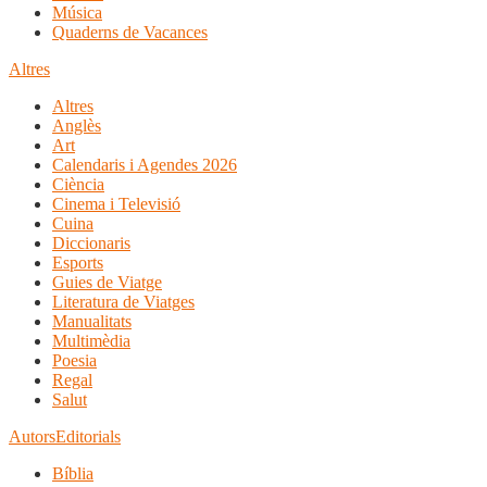
Música
Quaderns de Vacances
Altres
Altres
Anglès
Art
Calendaris i Agendes 2026
Ciència
Cinema i Televisió
Cuina
Diccionaris
Esports
Guies de Viatge
Literatura de Viatges
Manualitats
Multimèdia
Poesia
Regal
Salut
Autors
Editorials
Bíblia