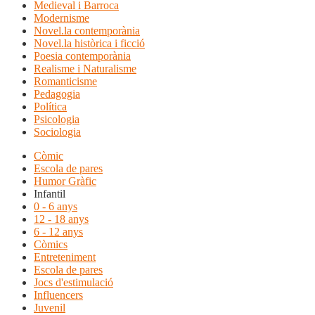
Medieval i Barroca
Modernisme
Novel.la contemporània
Novel.la històrica i ficció
Poesia contemporània
Realisme i Naturalisme
Romanticisme
Pedagogia
Política
Psicologia
Sociologia
Còmic
Escola de pares
Humor Gràfic
Infantil
0 - 6 anys
12 - 18 anys
6 - 12 anys
Còmics
Entreteniment
Escola de pares
Jocs d'estimulació
Influencers
Juvenil