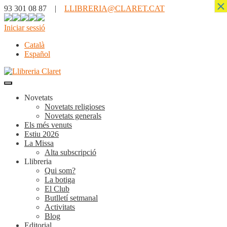
×
93 301 08 87 |
LLIBRERIA@CLARET.CAT
Iniciar sessió
Català
Español
Novetats
Novetats religioses
Novetats generals
Els més venuts
Estiu 2026
La Missa
Alta subscripció
Llibreria
Qui som?
La botiga
El Club
Butlletí setmanal
Activitats
Blog
Editorial