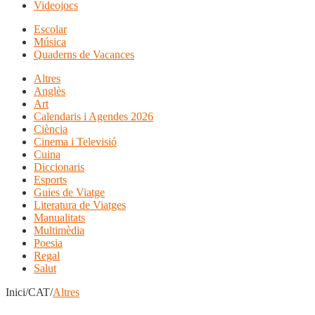
Videojocs
Escolar
Música
Quaderns de Vacances
Altres
Anglès
Art
Calendaris i Agendes 2026
Ciència
Cinema i Televisió
Cuina
Diccionaris
Esports
Guies de Viatge
Literatura de Viatges
Manualitats
Multimèdia
Poesia
Regal
Salut
Inici/CAT/
Altres