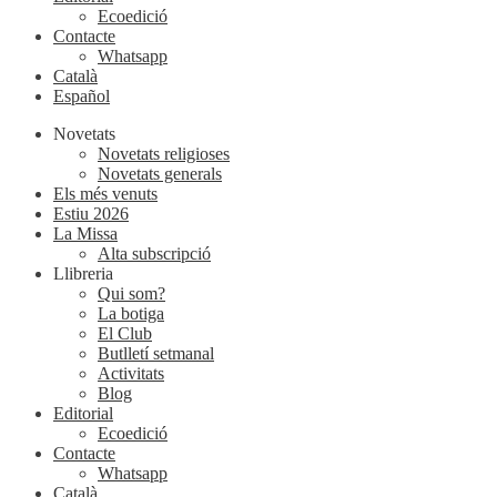
Ecoedició
Contacte
Whatsapp
Català
Español
Novetats
Novetats religioses
Novetats generals
Els més venuts
Estiu 2026
La Missa
Alta subscripció
Llibreria
Qui som?
La botiga
El Club
Butlletí setmanal
Activitats
Blog
Editorial
Ecoedició
Contacte
Whatsapp
Català