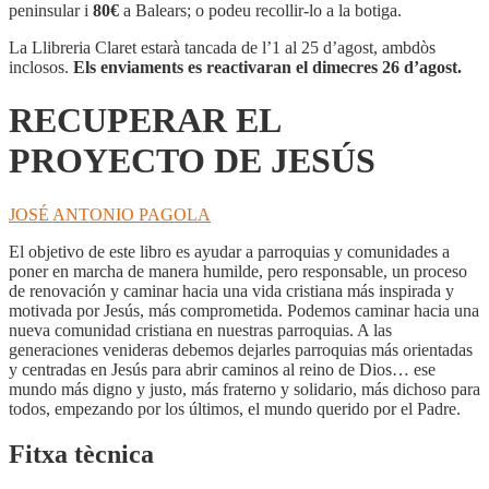
PROYECTO
peninsular i
80€
a Balears; o podeu recollir-lo a la botiga.
DE
JESÚS
La Llibreria Claret estarà tancada de l’1 al 25 d’agost, ambdòs
inclosos.
Els enviaments es reactivaran el dimecres 26 d’agost.
RECUPERAR EL
PROYECTO DE JESÚS
JOSÉ ANTONIO PAGOLA
El objetivo de este libro es ayudar a parroquias y comunidades a
poner en marcha de manera humilde, pero responsable, un proceso
de renovación y caminar hacia una vida cristiana más inspirada y
motivada por Jesús, más comprometida. Podemos caminar hacia una
nueva comunidad cristiana en nuestras parroquias. A las
generaciones venideras debemos dejarles parroquias más orientadas
y centradas en Jesús para abrir caminos al reino de Dios… ese
mundo más digno y justo, más fraterno y solidario, más dichoso para
todos, empezando por los últimos, el mundo querido por el Padre.
Fitxa tècnica