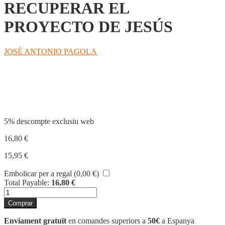
RECUPERAR EL
PROYECTO DE JESÚS
JOSÉ ANTONIO PAGOLA
Compartir
5% descompte exclusiu web
16,80
€
15,95
€
Embolicar per a regal (
0,00
€
)
Total Payable:
16,80
€
quantitat
de
Comprar
RECUPERAR
EL
Enviament gratuït
en comandes superiors a
50€
a Espanya