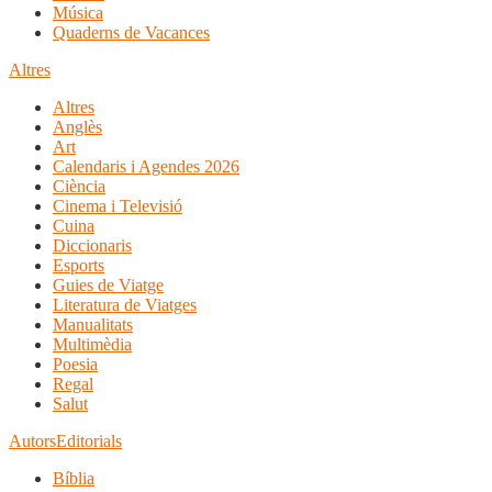
Música
Quaderns de Vacances
Altres
Altres
Anglès
Art
Calendaris i Agendes 2026
Ciència
Cinema i Televisió
Cuina
Diccionaris
Esports
Guies de Viatge
Literatura de Viatges
Manualitats
Multimèdia
Poesia
Regal
Salut
Autors
Editorials
Bíblia