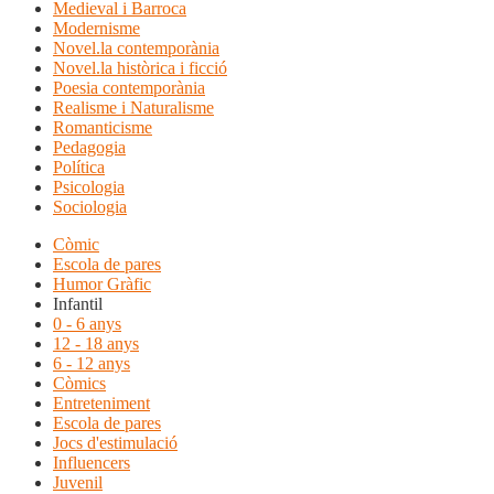
Medieval i Barroca
Modernisme
Novel.la contemporània
Novel.la històrica i ficció
Poesia contemporània
Realisme i Naturalisme
Romanticisme
Pedagogia
Política
Psicologia
Sociologia
Còmic
Escola de pares
Humor Gràfic
Infantil
0 - 6 anys
12 - 18 anys
6 - 12 anys
Còmics
Entreteniment
Escola de pares
Jocs d'estimulació
Influencers
Juvenil