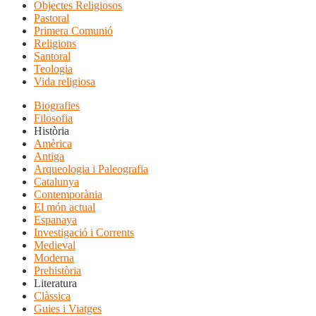
Objectes Religiosos
Pastoral
Primera Comunió
Religions
Santoral
Teologia
Vida religiosa
Biografies
Filosofia
Història
Amèrica
Antiga
Arqueologia i Paleografia
Catalunya
Contemporània
El món actual
Espanaya
Investigació i Corrents
Medieval
Moderna
Prehistòria
Literatura
Clàssica
Guies i Viatges