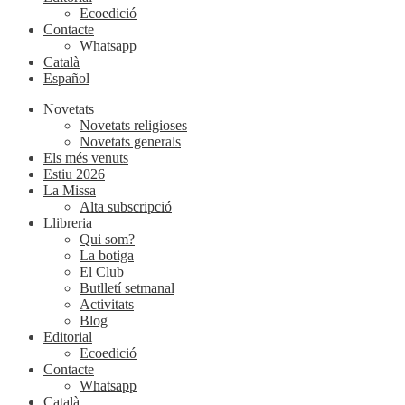
Ecoedició
Contacte
Whatsapp
Català
Español
Novetats
Novetats religioses
Novetats generals
Els més venuts
Estiu 2026
La Missa
Alta subscripció
Llibreria
Qui som?
La botiga
El Club
Butlletí setmanal
Activitats
Blog
Editorial
Ecoedició
Contacte
Whatsapp
Català