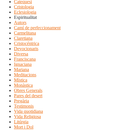
Catequesi
Cristologia
Eclesiologia
Espiritualitat
Autors
Camí de perfeccionament
Carmelitana
Claretiana
Cristocéntrica
Devocionaris
Diversa
Franciscana
Ignaciana
Mariana
Meditacions
Mística
Monàstica
Obres Generals
Pares del desert
Pregària
Testimonis
Vida quotidiana
Vida Religiosa
Litúrgia
Mort i Dol