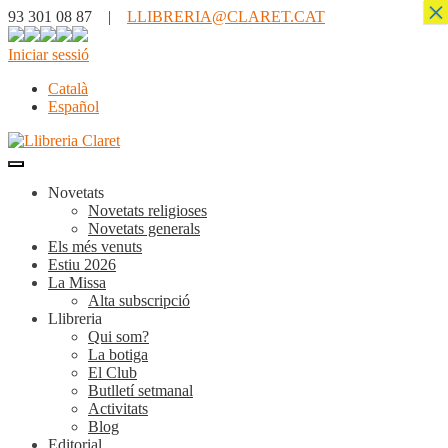
×
93 301 08 87 |
LLIBRERIA@CLARET.CAT
Iniciar sessió
Català
Español
Novetats
Novetats religioses
Novetats generals
Els més venuts
Estiu 2026
La Missa
Alta subscripció
Llibreria
Qui som?
La botiga
El Club
Butlletí setmanal
Activitats
Blog
Editorial