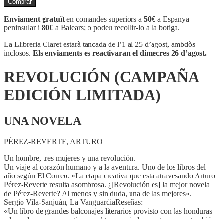
Comprar
REVOLUCIÓN
(CAMPAÑA
Enviament gratuït
en comandes superiors a
50€
a Espanya
EDICIÓN
peninsular i
80€
a Balears; o podeu recollir-lo a la botiga.
LIMITADA)
La Llibreria Claret estarà tancada de l’1 al 25 d’agost, ambdòs
inclosos.
Els enviaments es reactivaran el dimecres 26 d’agost.
REVOLUCIÓN (CAMPAÑA
EDICIÓN LIMITADA)
UNA NOVELA
PÉREZ-REVERTE, ARTURO
Un hombre, tres mujeres y una revolución.
Un viaje al corazón humano y a la aventura. Uno de los libros del
año según El Correo. «La etapa creativa que está atravesando Arturo
Pérez-Reverte resulta asombrosa. ¿[Revolución es] la mejor novela
de Pérez-Reverte? Al menos y sin duda, una de las mejores».
Sergio Vila-Sanjuán, La VanguardiaReseñas:
«Un libro de grandes balconajes literarios provisto con las honduras