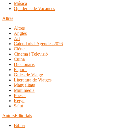
Música
Quaderns de Vacances
Altres
Altres
Anglès
Art
Calendaris i Agendes 2026
Ciència
Cinema i Televisió
Cuina
Diccionaris
Esports
Guies de Viatge
Literatura de Viatges
Manualitats
Multimèdia
Poesia
Regal
Salut
Autors
Editorials
Bíblia