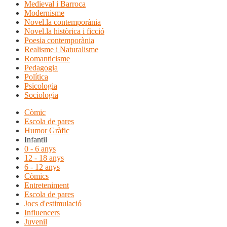
Medieval i Barroca
Modernisme
Novel.la contemporània
Novel.la històrica i ficció
Poesia contemporània
Realisme i Naturalisme
Romanticisme
Pedagogia
Política
Psicologia
Sociologia
Còmic
Escola de pares
Humor Gràfic
Infantil
0 - 6 anys
12 - 18 anys
6 - 12 anys
Còmics
Entreteniment
Escola de pares
Jocs d'estimulació
Influencers
Juvenil