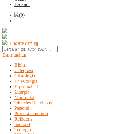
Español
(0)
El nostre catàleg
Espiritualitat
Bíblia
Catequesi
Cristologia
Eclesiologia
Espiritualitat
Litúrgia
Mort i Dol
Objectes Religiosos
Pastoral
Primera Comunió
Religions
Santoral
Teologia