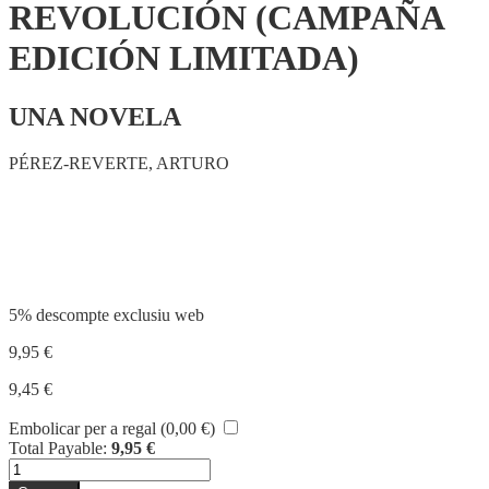
REVOLUCIÓN (CAMPAÑA
EDICIÓN LIMITADA)
UNA NOVELA
PÉREZ-REVERTE, ARTURO
Compartir
5% descompte exclusiu web
9,95
€
9,45
€
Embolicar per a regal (
0,00
€
)
Total Payable:
9,95
€
quantitat
de