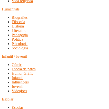
Vida religiosa
Humanitats
Biografies
Filosofia
Història
Literatura
Pedagogia
Política
Psicologia
Sociologia
Infantil / Juvenil
Còmic
Escola de pares
Humor Gràfic
Infantil
Influencers
Juvenil
Videojocs
Escolar
Escolar