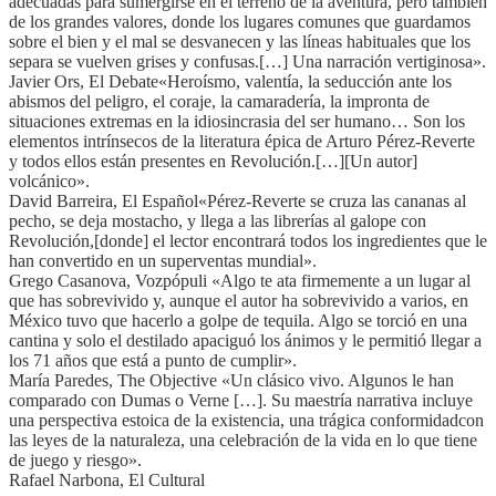
adecuadas para sumergirse en el terreno de la aventura, pero también
de los grandes valores, donde los lugares comunes que guardamos
sobre el bien y el mal se desvanecen y las líneas habituales que los
separa se vuelven grises y confusas.[…] Una narración vertiginosa».
Javier Ors, El Debate«Heroísmo, valentía, la seducción ante los
abismos del peligro, el coraje, la camaradería, la impronta de
situaciones extremas en la idiosincrasia del ser humano… Son los
elementos intrínsecos de la literatura épica de Arturo Pérez-Reverte
y todos ellos están presentes en Revolución.[…][Un autor]
volcánico».
David Barreira, El Español«Pérez-Reverte se cruza las cananas al
pecho, se deja mostacho, y llega a las librerías al galope con
Revolución,[donde] el lector encontrará todos los ingredientes que le
han convertido en un superventas mundial».
Grego Casanova, Vozpópuli «Algo te ata firmemente a un lugar al
que has sobrevivido y, aunque el autor ha sobrevivido a varios, en
México tuvo que hacerlo a golpe de tequila. Algo se torció en una
cantina y solo el destilado apaciguó los ánimos y le permitió llegar a
los 71 años que está a punto de cumplir».
María Paredes, The Objective «Un clásico vivo. Algunos le han
comparado con Dumas o Verne […]. Su maestría narrativa incluye
una perspectiva estoica de la existencia, una trágica conformidadcon
las leyes de la naturaleza, una celebración de la vida en lo que tiene
de juego y riesgo».
Rafael Narbona, El Cultural