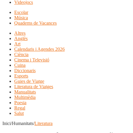
Videojocs
Escolar
Música
Quaderns de Vacances
Altres
Anglès
Art
Calendaris i Agendes 2026
Ciència
Cinema i Televisió
Cuina
Diccionaris
Esports
Guies de Viatge
Literatura de Viatges
Manualitats
Multimèdia
Poesia
Regal
Salut
Inici/Humanitats/
Literatura