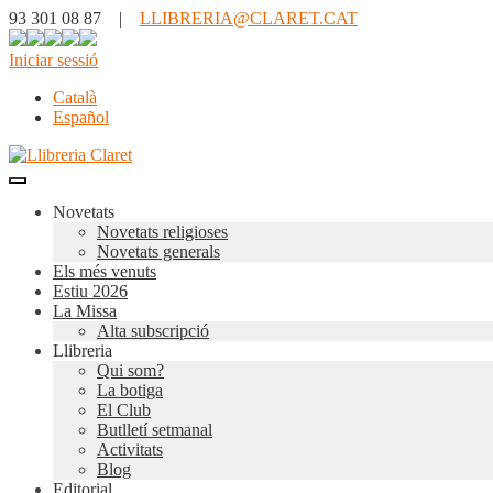
93 301 08 87 |
LLIBRERIA@CLARET.CAT
Iniciar sessió
Català
Español
Novetats
Novetats religioses
Novetats generals
Els més venuts
Estiu 2026
La Missa
Alta subscripció
Llibreria
Qui som?
La botiga
El Club
Butlletí setmanal
Activitats
Blog
Editorial