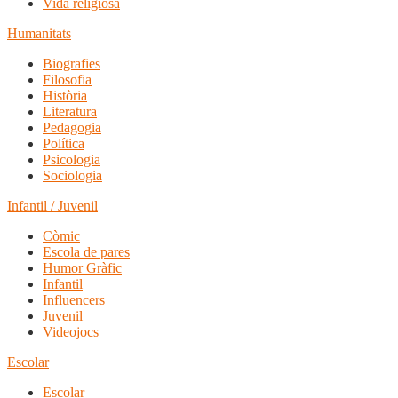
Vida religiosa
Humanitats
Biografies
Filosofia
Història
Literatura
Pedagogia
Política
Psicologia
Sociologia
Infantil / Juvenil
Còmic
Escola de pares
Humor Gràfic
Infantil
Influencers
Juvenil
Videojocs
Escolar
Escolar