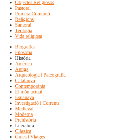
Objectes Religiosos
Pastoral
Primera Comunió
Religions
Santoral
Teologia
Vida religiosa
Biografies
Filosofia
Història
Amèrica
Antiga
Arqueologia i Paleografia
Catalunya
Contemporània
El món actual
Espanaya
Investigació i Corrents
Medieval
Moderna
Prehistòria
Literatura
Clàssica
Guies i Viatges