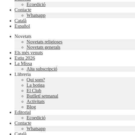
Ecoedició
Contacte
Whatsapp
Català
Español
Novetats
Novetats religioses
Novetats generals
Els més venuts
Estiu 2026
La Missa
Alta subscripció
Llibreria
Qui som?
La botiga
El Club
Butlletí setmanal
Activitats
Blog
Editorial
Ecoedició
Contacte
Whatsapp
Català