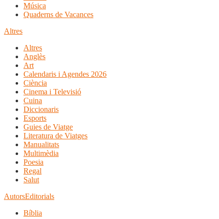
Música
Quaderns de Vacances
Altres
Altres
Anglès
Art
Calendaris i Agendes 2026
Ciència
Cinema i Televisió
Cuina
Diccionaris
Esports
Guies de Viatge
Literatura de Viatges
Manualitats
Multimèdia
Poesia
Regal
Salut
Autors
Editorials
Bíblia