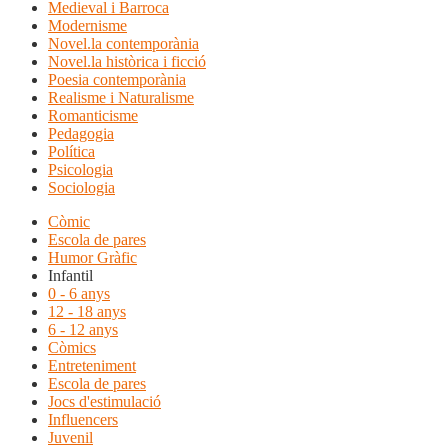
Medieval i Barroca
Modernisme
Novel.la contemporània
Novel.la històrica i ficció
Poesia contemporània
Realisme i Naturalisme
Romanticisme
Pedagogia
Política
Psicologia
Sociologia
Còmic
Escola de pares
Humor Gràfic
Infantil
0 - 6 anys
12 - 18 anys
6 - 12 anys
Còmics
Entreteniment
Escola de pares
Jocs d'estimulació
Influencers
Juvenil