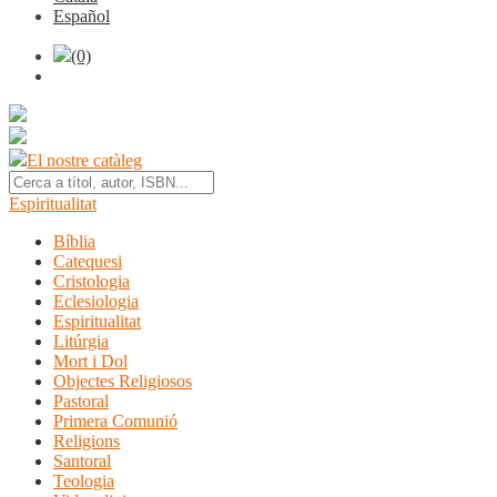
Español
(0)
El nostre catàleg
Espiritualitat
Bíblia
Catequesi
Cristologia
Eclesiologia
Espiritualitat
Litúrgia
Mort i Dol
Objectes Religiosos
Pastoral
Primera Comunió
Religions
Santoral
Teologia