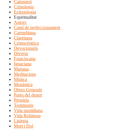
Catequesi
Cristologia
Eclesiologia
Espiritualitat
Autors
Camí de perfeccionament
Carmelitana
Claretiana
Cristocéntrica
Devocionaris
Diversa
Franciscana
Ignaciana
Mariana
Meditacions
Mística
Monàstica
Obres Generals
Pares del desert
Pregària
Testimonis
Vida quotidiana
Vida Religiosa
Litúrgia
Mort i Dol