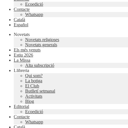
Ecoedició
Contacte
Whatsapp
Català
Español
Novetats
Novetats religioses
Novetats generals
Els més venuts
Estiu 2026
La Missa
Alta subscripció
Llibreria
Qui som?
La botiga
El Club
Butlletí setmanal
Activitats
Blog
Editorial
Ecoedició
Contacte
Whatsapp
Català