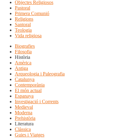
Objectes Religiosos
Pastoral
Primera Comunió
Religions
Santoral
Teologia
Vida religiosa
Biografies
Filosofia
Història
Amèrica
Antiga
Arqueologia i Paleografia
Catalunya
Contemporània
El món actual
Espanaya
Investigació i Corrents
Medieval
Moderna
Prehistòria
Literatura
Clàssica
Guies i Viatges