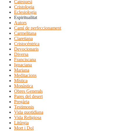
Catequesi
Cristologia
Eclesiologia
Espiritualitat
Autors
Camí de perfeccionament
Carmelitana
Claretiana
Cristocéntrica
Devocionaris
Diversa
Franciscana
Ignaciana
Mariana
Meditacions
Mística
Monàstica
Obres Generals
Pares del desert
Pregària
Testimonis
Vida quotidiana
Vida Religiosa
Litúrgia
Mort i Dol