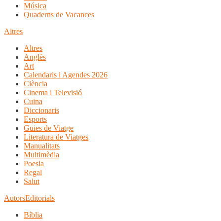
Música
Quaderns de Vacances
Altres
Altres
Anglès
Art
Calendaris i Agendes 2026
Ciència
Cinema i Televisió
Cuina
Diccionaris
Esports
Guies de Viatge
Literatura de Viatges
Manualitats
Multimèdia
Poesia
Regal
Salut
Autors
Editorials
Bíblia