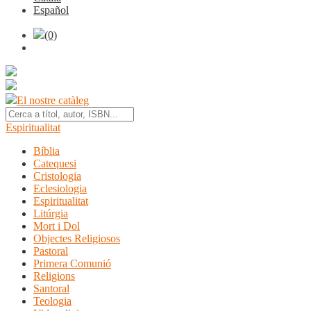
Español
(0)
El nostre catàleg
Espiritualitat
Bíblia
Catequesi
Cristologia
Eclesiologia
Espiritualitat
Litúrgia
Mort i Dol
Objectes Religiosos
Pastoral
Primera Comunió
Religions
Santoral
Teologia