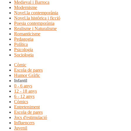
Medieval i Barroca
Modernisme
Novel.la contemporània
Novel.la històrica i ficció
Poesia contemporània
Realisme i Naturalisme
Romanticisme
Pedagogia
Política
Psicologia
Sociologia
Còmic
Escola de pares
Humor Gràfic
Infantil
0 - 6 anys
12 - 18 anys
6 - 12 anys
Còmics
Entreteniment
Escola de pares
Jocs d'estimulació
Influencers
Juvenil