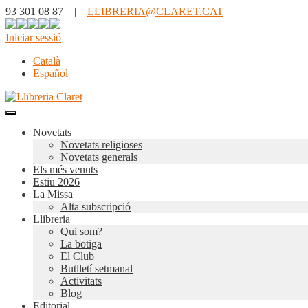
93 301 08 87 |
LLIBRERIA@CLARET.CAT
Iniciar sessió
Català
Español
Novetats
Novetats religioses
Novetats generals
Els més venuts
Estiu 2026
La Missa
Alta subscripció
Llibreria
Qui som?
La botiga
El Club
Butlletí setmanal
Activitats
Blog
Editorial