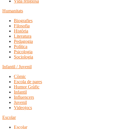
Vida religiosa
Humanitats
Biografies
Filosofia
Història
Literatura
Pedagogia
Política
Psicologia
Sociologia
Infantil / Juvenil
Còmic
Escola de pares
Humor Gràfic
Infantil
Influencers
Juvenil
Videojocs
Escolar
Escolar