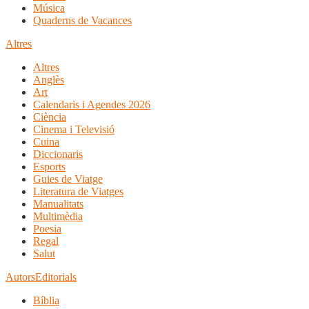
Música
Quaderns de Vacances
Altres
Altres
Anglès
Art
Calendaris i Agendes 2026
Ciència
Cinema i Televisió
Cuina
Diccionaris
Esports
Guies de Viatge
Literatura de Viatges
Manualitats
Multimèdia
Poesia
Regal
Salut
Autors
Editorials
Bíblia