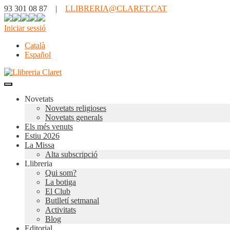
93 301 08 87 |
LLIBRERIA@CLARET.CAT
Iniciar sessió
Català
Español
Novetats
Novetats religioses
Novetats generals
Els més venuts
Estiu 2026
La Missa
Alta subscripció
Llibreria
Qui som?
La botiga
El Club
Butlletí setmanal
Activitats
Blog
Editorial