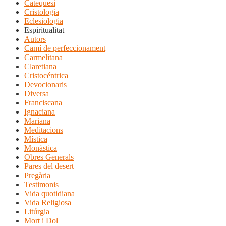
Catequesi
Cristologia
Eclesiologia
Espiritualitat
Autors
Camí de perfeccionament
Carmelitana
Claretiana
Cristocéntrica
Devocionaris
Diversa
Franciscana
Ignaciana
Mariana
Meditacions
Mística
Monàstica
Obres Generals
Pares del desert
Pregària
Testimonis
Vida quotidiana
Vida Religiosa
Litúrgia
Mort i Dol