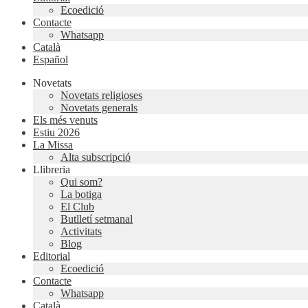
Ecoedició
Contacte
Whatsapp
Català
Español
Novetats
Novetats religioses
Novetats generals
Els més venuts
Estiu 2026
La Missa
Alta subscripció
Llibreria
Qui som?
La botiga
El Club
Butlletí setmanal
Activitats
Blog
Editorial
Ecoedició
Contacte
Whatsapp
Català