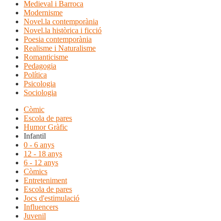
Medieval i Barroca
Modernisme
Novel.la contemporània
Novel.la històrica i ficció
Poesia contemporània
Realisme i Naturalisme
Romanticisme
Pedagogia
Política
Psicologia
Sociologia
Còmic
Escola de pares
Humor Gràfic
Infantil
0 - 6 anys
12 - 18 anys
6 - 12 anys
Còmics
Entreteniment
Escola de pares
Jocs d'estimulació
Influencers
Juvenil