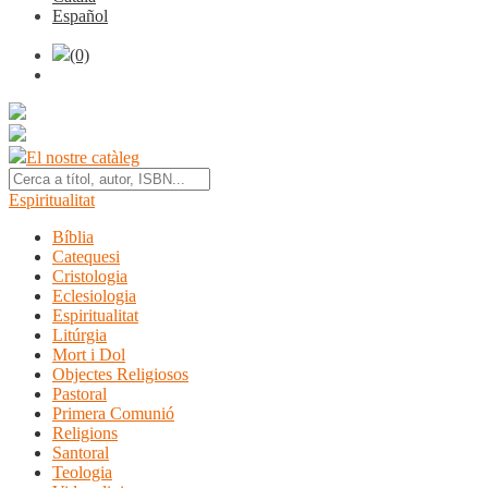
Español
(0)
El nostre catàleg
Espiritualitat
Bíblia
Catequesi
Cristologia
Eclesiologia
Espiritualitat
Litúrgia
Mort i Dol
Objectes Religiosos
Pastoral
Primera Comunió
Religions
Santoral
Teologia