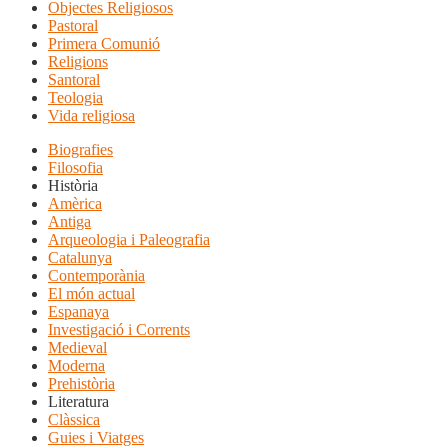
Objectes Religiosos
Pastoral
Primera Comunió
Religions
Santoral
Teologia
Vida religiosa
Biografies
Filosofia
Història
Amèrica
Antiga
Arqueologia i Paleografia
Catalunya
Contemporània
El món actual
Espanaya
Investigació i Corrents
Medieval
Moderna
Prehistòria
Literatura
Clàssica
Guies i Viatges