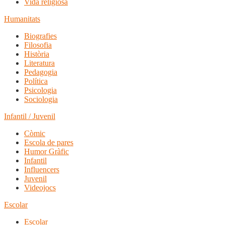
Vida religiosa
Humanitats
Biografies
Filosofia
Història
Literatura
Pedagogia
Política
Psicologia
Sociologia
Infantil / Juvenil
Còmic
Escola de pares
Humor Gràfic
Infantil
Influencers
Juvenil
Videojocs
Escolar
Escolar