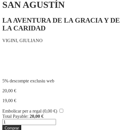
SAN AGUSTÍN
LA AVENTURA DE LA GRACIA Y DE
LA CARIDAD
VIGINI, GIULIANO
Compartir
5% descompte exclusiu web
20,00
€
19,00
€
Embolicar per a regal (
0,00
€
)
Total Payable:
20,00
€
quantitat
de
Comprar