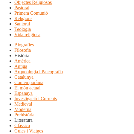
Objectes Religiosos
Pastoral
Primera Comunió
Religions
Santoral
Teologia
Vida religiosa
Biografies
Filosofia
Història
Amèrica
Antiga
Arqueologia i Paleografia
Catalunya
Contemporània
El món actual
Espanaya
Investigació i Corrents
Medieval
Moderna
Prehistòria
Literatura
Clàssica
Guies i Viatges