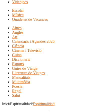
Videojocs
Escolar
Música
Quaderns de Vacances
Altres
Anglès
Art
Calendaris i Agendes 2026
Ciència
Cinema i Televisió
Cuina
Diccionaris
Esports
Guies de Viatge
Literatura de Viatges
Manualitats
Multimèdia
Poesia
Regal
Salut
Inici/Espiritualidad/
Espiritualidad