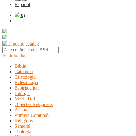
Español
(0)
El nostre catàleg
Espiritualitat
Bíblia
Catequesi
Cristologia
Eclesiologia
Espiritualitat
Litúrgia
Mort i Dol
Objectes Religiosos
Pastoral
Primera Comunió
Religions
Santoral
Teologia