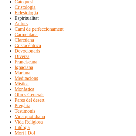
Catequesi
Cristologia
Eclesiologia
Espiritualitat
Autors
Camí de perfeccionament
Carmelitana
Claretiana
Cristocéntrica
Devocionaris
Diversa
Franciscana
Ignaciana
Mariana
Meditacions
Mística
Monàstica
Obres Generals
Pares del desert
Pregària
Testimonis
Vida quotidiana
Vida Religiosa
Litúrgia
Mort i Dol