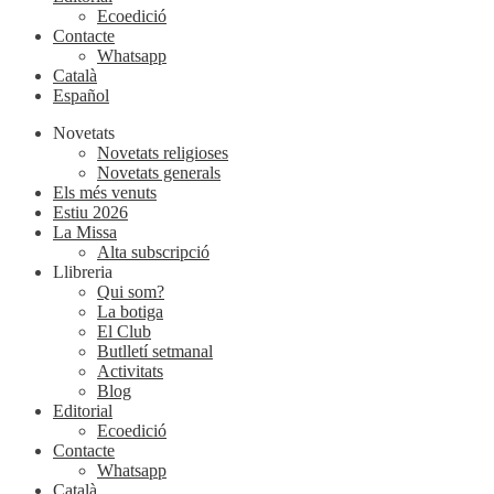
Ecoedició
Contacte
Whatsapp
Català
Español
Novetats
Novetats religioses
Novetats generals
Els més venuts
Estiu 2026
La Missa
Alta subscripció
Llibreria
Qui som?
La botiga
El Club
Butlletí setmanal
Activitats
Blog
Editorial
Ecoedició
Contacte
Whatsapp
Català