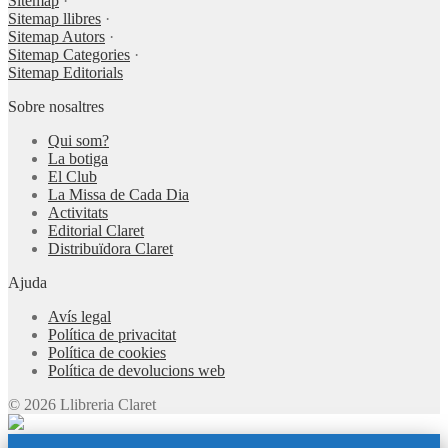
Sitemap
·
Sitemap llibres
·
Sitemap Autors
·
Sitemap Categories
·
Sitemap Editorials
Sobre nosaltres
Qui som?
La botiga
El Club
La Missa de Cada Dia
Activitats
Editorial Claret
Distribuïdora Claret
Ajuda
Avís legal
Política de privacitat
Política de cookies
Política de devolucions web
© 2026 Llibreria Claret