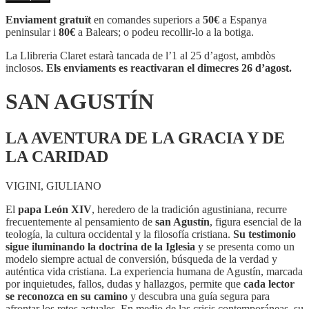
SAN
AGUSTÍN
Enviament gratuït
en comandes superiors a
50€
a Espanya
peninsular i
80€
a Balears; o podeu recollir-lo a la botiga.
La Llibreria Claret estarà tancada de l’1 al 25 d’agost, ambdòs
inclosos.
Els enviaments es reactivaran el dimecres 26 d’agost.
SAN AGUSTÍN
LA AVENTURA DE LA GRACIA Y DE
LA CARIDAD
VIGINI, GIULIANO
El
papa León XIV
, heredero de la tradición agustiniana, recurre
frecuentemente al pensamiento de
san Agustín
, figura esencial de la
teología, la cultura occidental y la filosofía cristiana.
Su testimonio
sigue iluminando la doctrina de la Iglesia
y se presenta como un
modelo siempre actual de conversión, búsqueda de la verdad y
auténtica vida cristiana. La experiencia humana de Agustín, marcada
por inquietudes, fallos, dudas y hallazgos, permite que
cada lector
se reconozca en su camino
y descubra una guía segura para
afrontar los retos actuales. En medio de las crisis contemporáneas, su