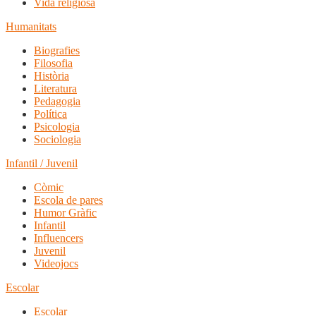
Vida religiosa
Humanitats
Biografies
Filosofia
Història
Literatura
Pedagogia
Política
Psicologia
Sociologia
Infantil / Juvenil
Còmic
Escola de pares
Humor Gràfic
Infantil
Influencers
Juvenil
Videojocs
Escolar
Escolar