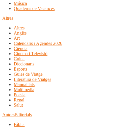
Música
Quaderns de Vacances
Altres
Altres
Anglès
Art
Calendaris i Agendes 2026
Ciència
Cinema i Televisió
Cuina
Diccionaris
Esports
Guies de Viatge
Literatura de Viatges
Manualitats
Multimèdia
Poesia
Regal
Salut
Autors
Editorials
Bíblia