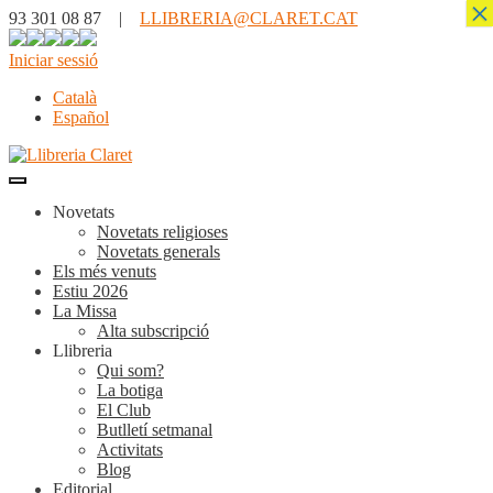
×
93 301 08 87 |
LLIBRERIA@CLARET.CAT
Iniciar sessió
Català
Español
Novetats
Novetats religioses
Novetats generals
Els més venuts
Estiu 2026
La Missa
Alta subscripció
Llibreria
Qui som?
La botiga
El Club
Butlletí setmanal
Activitats
Blog
Editorial