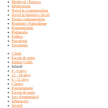
Medieval i Barroca
Modernisme
Novel.la contemporània
Novel.la històrica i ficció
Poesia contemporània
Realisme i Naturalisme
Romanticisme
Pedagogia
Política
Psicologia
Sociologia
Còmic
Escola de pares
Humor Gràfic
Infantil
0 - 6 anys
12 - 18 anys
6 - 12 anys
Còmics
Entreteniment
Escola de pares
Jocs d'estimulació
Influencers
Juvenil