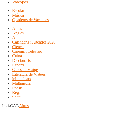
Videojocs
Escolar
Música
Quaderns de Vacances
Altres
Anglès
Art
Calendaris i Agendes 2026
Ciència
Cinema i Televisió
Cuina
Diccionaris
Esports
Guies de Viatge
Literatura de Viatges
Manualitats
Multimèdia
Poesia
Regal
Salut
Inici/CAT/
Altres