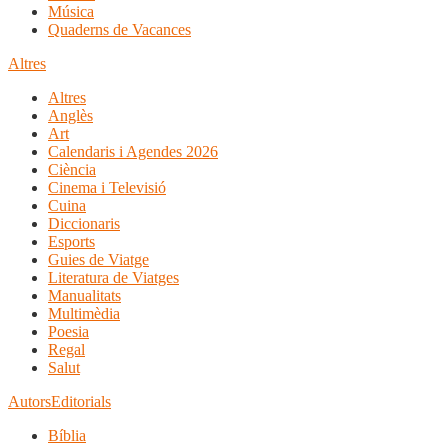
Música
Quaderns de Vacances
Altres
Altres
Anglès
Art
Calendaris i Agendes 2026
Ciència
Cinema i Televisió
Cuina
Diccionaris
Esports
Guies de Viatge
Literatura de Viatges
Manualitats
Multimèdia
Poesia
Regal
Salut
Autors
Editorials
Bíblia