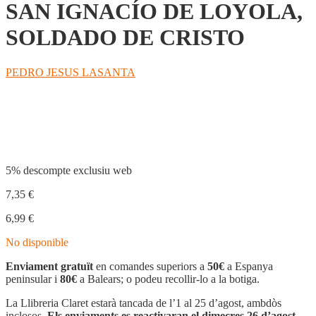
SAN IGNACÍO DE LOYOLA,
SOLDADO DE CRISTO
PEDRO JESUS LASANTA
Compartir
5% descompte exclusiu web
7,35
€
6,99
€
No disponible
Enviament gratuït
en comandes superiors a
50€
a Espanya
peninsular i
80€
a Balears; o podeu recollir-lo a la botiga.
La Llibreria Claret estarà tancada de l’1 al 25 d’agost, ambdòs
inclosos.
Els enviaments es reactivaran el dimecres 26 d’agost.