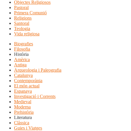
Objectes Religiosos
Pastoral
Primera Comunió
Religions
Santoral
Teologia
Vida religiosa
Biografies
Filosofia
Història
Amèrica
Antiga
Arqueologia i Paleografia
Catalunya
Contemporània
El món actual
Espanaya
Investigació i Corrents
Medieval
Moderna
Prehistòria
Literatura
Clàssica
Guies i Viatges