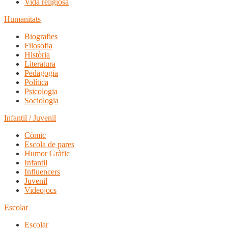
Vida religiosa
Humanitats
Biografies
Filosofia
Història
Literatura
Pedagogia
Política
Psicologia
Sociologia
Infantil / Juvenil
Còmic
Escola de pares
Humor Gràfic
Infantil
Influencers
Juvenil
Videojocs
Escolar
Escolar