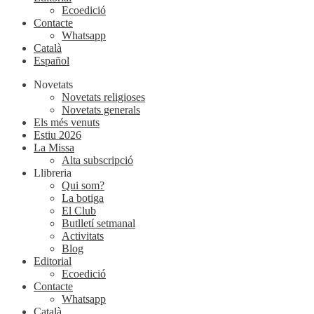
Ecoedició
Contacte
Whatsapp
Català
Español
Novetats
Novetats religioses
Novetats generals
Els més venuts
Estiu 2026
La Missa
Alta subscripció
Llibreria
Qui som?
La botiga
El Club
Butlletí setmanal
Activitats
Blog
Editorial
Ecoedició
Contacte
Whatsapp
Català