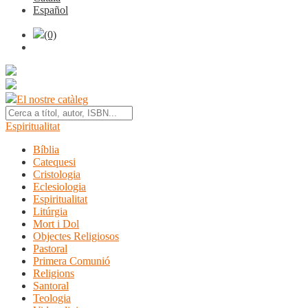
Español
(0)
El nostre catàleg
Espiritualitat
Bíblia
Catequesi
Cristologia
Eclesiologia
Espiritualitat
Litúrgia
Mort i Dol
Objectes Religiosos
Pastoral
Primera Comunió
Religions
Santoral
Teologia