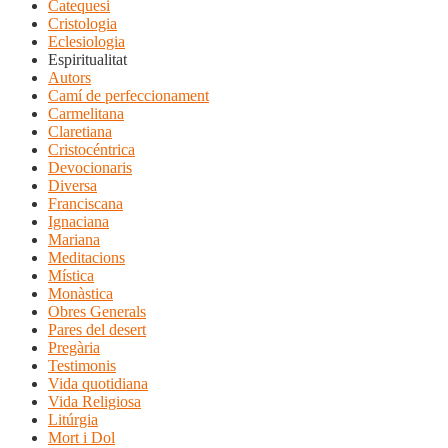
Catequesi
Cristologia
Eclesiologia
Espiritualitat
Autors
Camí de perfeccionament
Carmelitana
Claretiana
Cristocéntrica
Devocionaris
Diversa
Franciscana
Ignaciana
Mariana
Meditacions
Mística
Monàstica
Obres Generals
Pares del desert
Pregària
Testimonis
Vida quotidiana
Vida Religiosa
Litúrgia
Mort i Dol