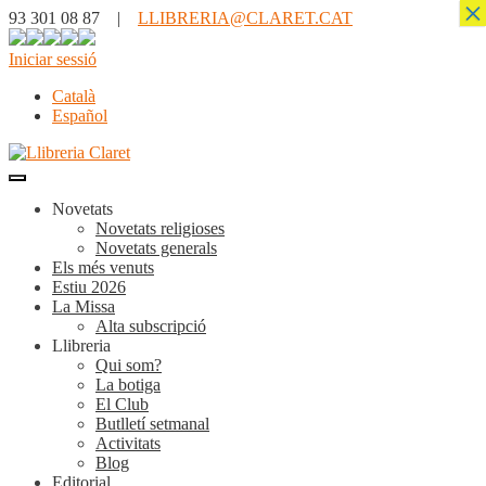
×
93 301 08 87 |
LLIBRERIA@CLARET.CAT
Iniciar sessió
Català
Español
Novetats
Novetats religioses
Novetats generals
Els més venuts
Estiu 2026
La Missa
Alta subscripció
Llibreria
Qui som?
La botiga
El Club
Butlletí setmanal
Activitats
Blog
Editorial