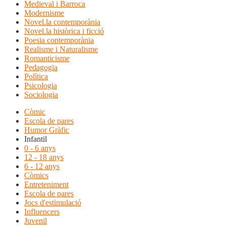
Medieval i Barroca
Modernisme
Novel.la contemporània
Novel.la històrica i ficció
Poesia contemporània
Realisme i Naturalisme
Romanticisme
Pedagogia
Política
Psicologia
Sociologia
Còmic
Escola de pares
Humor Gràfic
Infantil
0 - 6 anys
12 - 18 anys
6 - 12 anys
Còmics
Entreteniment
Escola de pares
Jocs d'estimulació
Influencers
Juvenil