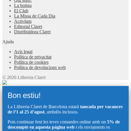
Qui som?
La botiga
El Club
La Missa de Cada Dia
Activitats
Editorial Claret
Distribuïdora Claret
Ajuda
Avís legal
Política de privacitat
Política de cookies
Política de devolucions web
© 2026 Llibreria Claret
Bon estiu!
La Llibreria Claret de Barcelona estarà
tancada per vacances
de l’1 al 25 d’agost
, ambdòs inclosos.
Pots continuar fent les teves comandes online amb un
5% de
descompte en aquesta pàgina web
i els enviaments es