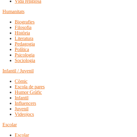
Vida religiosa
Humanitats
Biografies
Filosofia
Història
Literatura
Pedagogia
Política
Psicologia
Sociologia
Infantil / Juvenil
Còmic
Escola de pares
Humor Gràfic
Infantil
Influencers
Juvenil
Videojocs
Escolar
Escolar