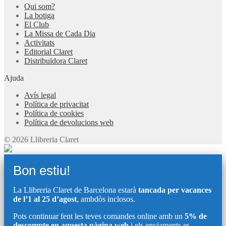
Qui som?
La botiga
El Club
La Missa de Cada Dia
Activitats
Editorial Claret
Distribuïdora Claret
Ajuda
Avís legal
Política de privacitat
Política de cookies
Política de devolucions web
© 2026 Llibreria Claret
Bon estiu!
La Llibreria Claret de Barcelona estarà
tancada per vacances
de l’1 al 25 d’agost
, ambdòs inclosos.
Pots continuar fent les teves comandes online amb un
5% de
descompte en aquesta pàgina web
i els enviaments es