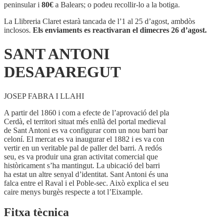
DESAPAREGUT
peninsular i
80€
a Balears; o podeu recollir-lo a la botiga.
La Llibreria Claret estarà tancada de l’1 al 25 d’agost, ambdòs
inclosos.
Els enviaments es reactivaran el dimecres 26 d’agost.
SANT ANTONI
DESAPAREGUT
JOSEP FABRA I LLAHI
A partir del 1860 i com a efecte de l’aprovació del pla
Cerdà, el territori situat més enllà del portal medieval
de Sant Antoni es va configurar com un nou barri bar
celoní. El mercat es va inaugurar el 1882 i es va con
vertir en un veritable pal de paller del barri. A redós
seu, es va produir una gran activitat comercial que
històricament s’ha mantingut. La ubicació del barri
ha estat un altre senyal d’identitat. Sant Antoni és una
falca entre el Raval i el Poble-sec. Això explica el seu
caire menys burgès respecte a tot l’Eixample.
Fitxa tècnica