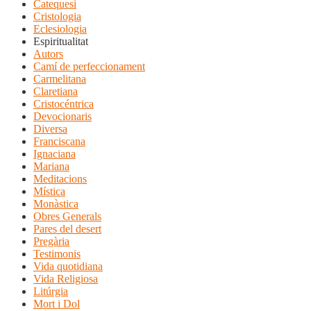
Catequesi
Cristologia
Eclesiologia
Espiritualitat
Autors
Camí de perfeccionament
Carmelitana
Claretiana
Cristocéntrica
Devocionaris
Diversa
Franciscana
Ignaciana
Mariana
Meditacions
Mística
Monàstica
Obres Generals
Pares del desert
Pregària
Testimonis
Vida quotidiana
Vida Religiosa
Litúrgia
Mort i Dol