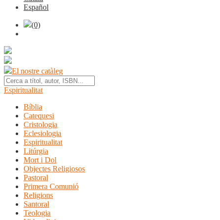
Español
(0)
El nostre catàleg
Espiritualitat
Bíblia
Catequesi
Cristologia
Eclesiologia
Espiritualitat
Litúrgia
Mort i Dol
Objectes Religiosos
Pastoral
Primera Comunió
Religions
Santoral
Teologia