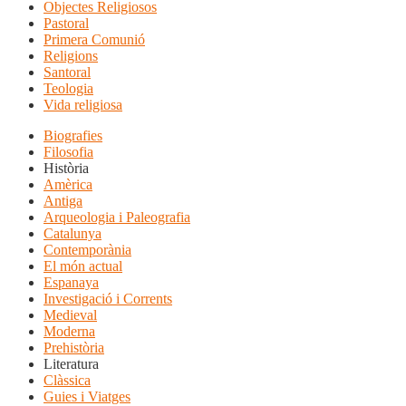
Objectes Religiosos
Pastoral
Primera Comunió
Religions
Santoral
Teologia
Vida religiosa
Biografies
Filosofia
Història
Amèrica
Antiga
Arqueologia i Paleografia
Catalunya
Contemporània
El món actual
Espanaya
Investigació i Corrents
Medieval
Moderna
Prehistòria
Literatura
Clàssica
Guies i Viatges