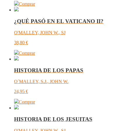
Comprar
¿QUÉ PASÓ EN EL VATICANO II?
O'MALLEY, JOHN W., SJ
38,80
€
Comprar
HISTORIA DE LOS PAPAS
O´MALLEY, S.J., JOHN W.
24,95
€
Comprar
HISTORIA DE LOS JESUITAS
O'MALLEY, JOHN W., SJ