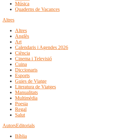
Música
Quaderns de Vacances
Altres
Altres
Anglès
Art
Calendaris i Agendes 2026
Ciència
Cinema i Televisió
Cuina
Diccionaris
Esports
Guies de Viatge
Literatura de Viatges
Manualitats
Multimèdia
Poesia
Regal
Salut
Autors
Editorials
Bíblia