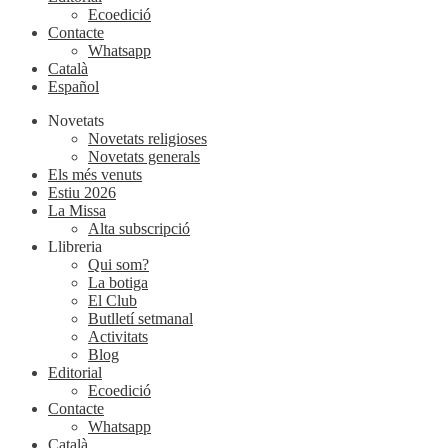
Ecoedició
Contacte
Whatsapp
Català
Español
Novetats
Novetats religioses
Novetats generals
Els més venuts
Estiu 2026
La Missa
Alta subscripció
Llibreria
Qui som?
La botiga
El Club
Butlletí setmanal
Activitats
Blog
Editorial
Ecoedició
Contacte
Whatsapp
Català