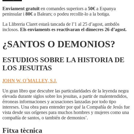
¿SANTOS
O
Enviament gratuït
en comandes superiors a
50€
a Espanya
DEMONIOS?
peninsular i
80€
a Balears; o podeu recollir-lo a la botiga.
La Llibreria Claret estarà tancada de l’1 al 25 d’agost, ambdòs
inclosos.
Els enviaments es reactivaran el dimecres 26 d’agost.
¿SANTOS O DEMONIOS?
ESTUDIOS SOBRE LA HISTORIA DE
LOS JESUITAS
JOHN W. O´MALLEY, S.J.
Un gran libro que descubre las particularidades de la leyenda negra
elevada durante siglos sobre los jesuitas, a partir de malentendidos,
érroneas informaciones y acusaciones lanzadas por todo tipo
intereses. Una obra para entender por qué la Compañía de Jesús fue
vista desde sus orígenes para muchos hombres y mujeres como una
compañía de santos, o también de demonios’.
Fitxa tècnica