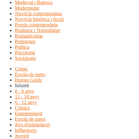
Medieval i Barroca
Modernisme
Novel.la contemporània
Novel.la històrica i ficció
Poesia contemporània
Realisme i Naturalisme
Romanticisme
Pedagogia
Política
Psicologia
Sociologia
Còmic
Escola de pares
Humor Gràfic
Infantil
0 - 6 anys
12 - 18 anys
6 - 12 anys
Còmics
Entreteniment
Escola de pares
Jocs d'estimulació
Influencers
Juvenil