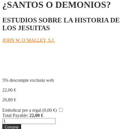
¿SANTOS O DEMONIOS?
ESTUDIOS SOBRE LA HISTORIA DE
LOS JESUITAS
JOHN W. O´MALLEY, S.J.
Compartir
5% descompte exclusiu web
22,00
€
20,89
€
Embolicar per a regal (
0,00
€
)
Total Payable:
22,00
€
quantitat
de
Comprar