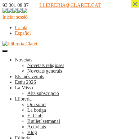
×
93 301 08 87 |
LLIBRERIA@CLARET.CAT
Iniciar sessió
Català
Español
Novetats
Novetats religioses
Novetats generals
Els més venuts
Estiu 2026
La Missa
Alta subscripció
Llibreria
Qui som?
La botiga
El Club
Butlletí setmanal
Activitats
Blog
Editorial