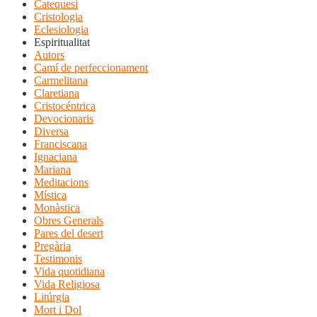
Catequesi
Cristologia
Eclesiologia
Espiritualitat
Autors
Camí de perfeccionament
Carmelitana
Claretiana
Cristocéntrica
Devocionaris
Diversa
Franciscana
Ignaciana
Mariana
Meditacions
Mística
Monàstica
Obres Generals
Pares del desert
Pregària
Testimonis
Vida quotidiana
Vida Religiosa
Litúrgia
Mort i Dol