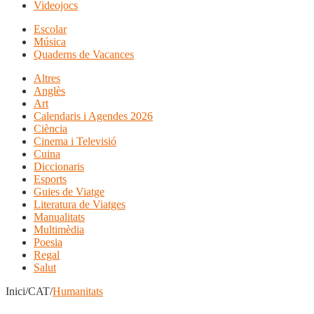
Videojocs
Escolar
Música
Quaderns de Vacances
Altres
Anglès
Art
Calendaris i Agendes 2026
Ciència
Cinema i Televisió
Cuina
Diccionaris
Esports
Guies de Viatge
Literatura de Viatges
Manualitats
Multimèdia
Poesia
Regal
Salut
Inici/CAT/
Humanitats