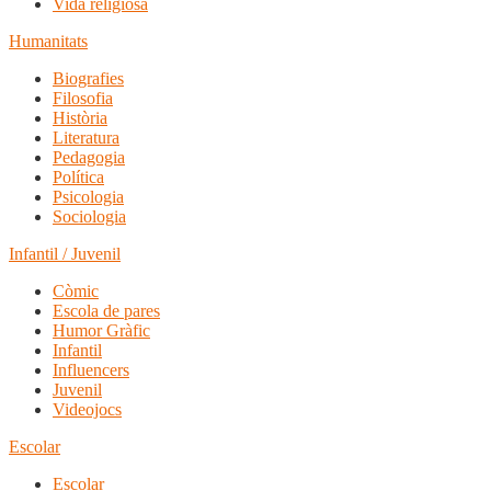
Vida religiosa
Humanitats
Biografies
Filosofia
Història
Literatura
Pedagogia
Política
Psicologia
Sociologia
Infantil / Juvenil
Còmic
Escola de pares
Humor Gràfic
Infantil
Influencers
Juvenil
Videojocs
Escolar
Escolar