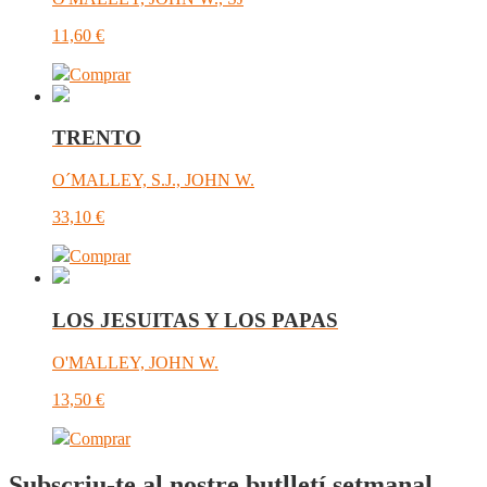
11,60
€
Comprar
TRENTO
O´MALLEY, S.J., JOHN W.
33,10
€
Comprar
LOS JESUITAS Y LOS PAPAS
O'MALLEY, JOHN W.
13,50
€
Comprar
Subscriu-te al nostre butlletí setmanal