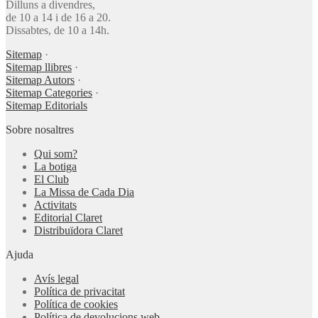
Dilluns a divendres,
de 10 a 14 i de 16 a 20.
Dissabtes, de 10 a 14h.
Sitemap
·
Sitemap llibres
·
Sitemap Autors
·
Sitemap Categories
·
Sitemap Editorials
Sobre nosaltres
Qui som?
La botiga
El Club
La Missa de Cada Dia
Activitats
Editorial Claret
Distribuïdora Claret
Ajuda
Avís legal
Política de privacitat
Política de cookies
Política de devolucions web