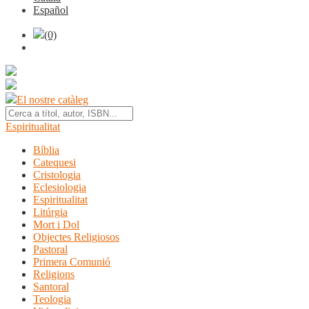
Español
(0)
El nostre catàleg
Espiritualitat
Bíblia
Catequesi
Cristologia
Eclesiologia
Espiritualitat
Litúrgia
Mort i Dol
Objectes Religiosos
Pastoral
Primera Comunió
Religions
Santoral
Teologia