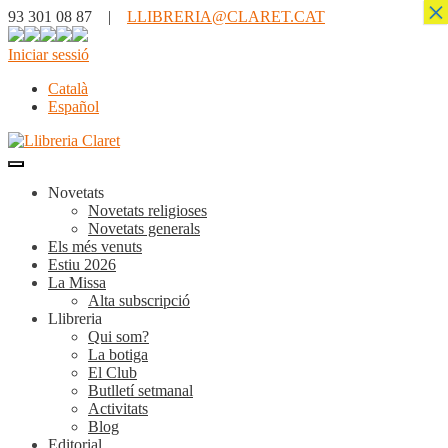
×
93 301 08 87 |
LLIBRERIA@CLARET.CAT
Iniciar sessió
Català
Español
Novetats
Novetats religioses
Novetats generals
Els més venuts
Estiu 2026
La Missa
Alta subscripció
Llibreria
Qui som?
La botiga
El Club
Butlletí setmanal
Activitats
Blog
Editorial