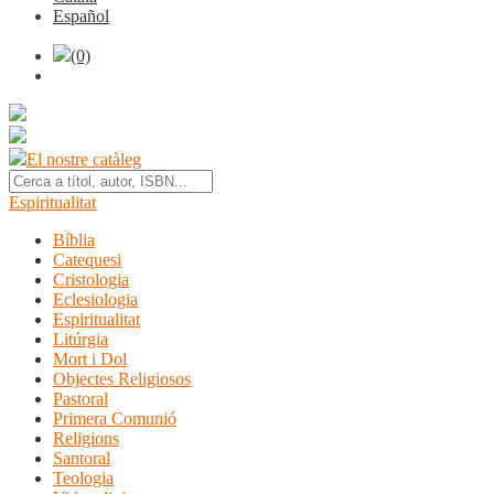
Español
(0)
El nostre catàleg
Espiritualitat
Bíblia
Catequesi
Cristologia
Eclesiologia
Espiritualitat
Litúrgia
Mort i Dol
Objectes Religiosos
Pastoral
Primera Comunió
Religions
Santoral
Teologia