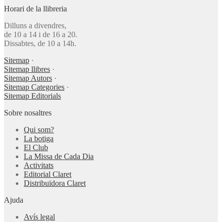
Horari de la llibreria
Dilluns a divendres,
de 10 a 14 i de 16 a 20.
Dissabtes, de 10 a 14h.
Sitemap
·
Sitemap llibres
·
Sitemap Autors
·
Sitemap Categories
·
Sitemap Editorials
Sobre nosaltres
Qui som?
La botiga
El Club
La Missa de Cada Dia
Activitats
Editorial Claret
Distribuïdora Claret
Ajuda
Avís legal