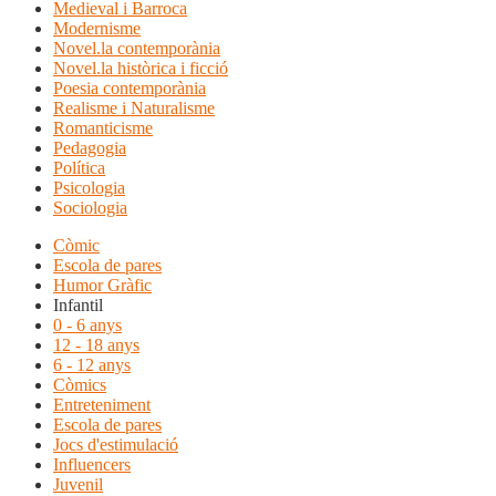
Medieval i Barroca
Modernisme
Novel.la contemporània
Novel.la històrica i ficció
Poesia contemporània
Realisme i Naturalisme
Romanticisme
Pedagogia
Política
Psicologia
Sociologia
Còmic
Escola de pares
Humor Gràfic
Infantil
0 - 6 anys
12 - 18 anys
6 - 12 anys
Còmics
Entreteniment
Escola de pares
Jocs d'estimulació
Influencers
Juvenil