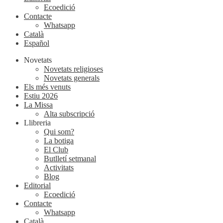
Ecoedició
Contacte
Whatsapp
Català
Español
Novetats
Novetats religioses
Novetats generals
Els més venuts
Estiu 2026
La Missa
Alta subscripció
Llibreria
Qui som?
La botiga
El Club
Butlletí setmanal
Activitats
Blog
Editorial
Ecoedició
Contacte
Whatsapp
Català