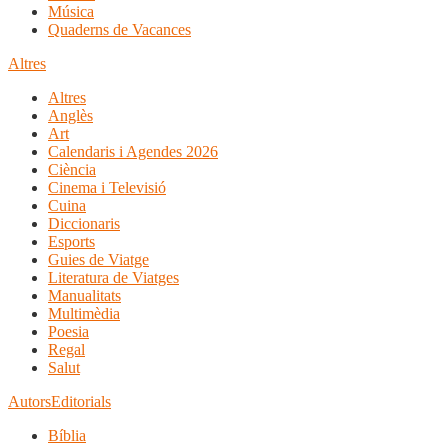
Música
Quaderns de Vacances
Altres
Altres
Anglès
Art
Calendaris i Agendes 2026
Ciència
Cinema i Televisió
Cuina
Diccionaris
Esports
Guies de Viatge
Literatura de Viatges
Manualitats
Multimèdia
Poesia
Regal
Salut
Autors
Editorials
Bíblia