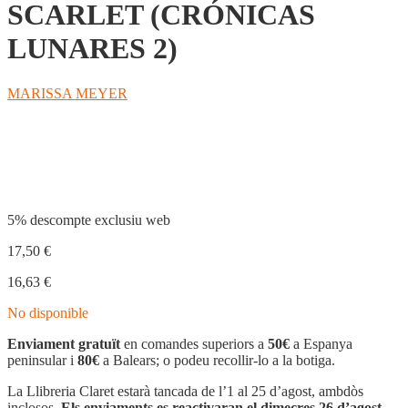
SCARLET (CRÓNICAS
LUNARES 2)
MARISSA MEYER
Compartir
5% descompte exclusiu web
17,50
€
16,63
€
No disponible
Enviament gratuït
en comandes superiors a
50€
a Espanya
peninsular i
80€
a Balears; o podeu recollir-lo a la botiga.
La Llibreria Claret estarà tancada de l’1 al 25 d’agost, ambdòs
inclosos.
Els enviaments es reactivaran el dimecres 26 d’agost.