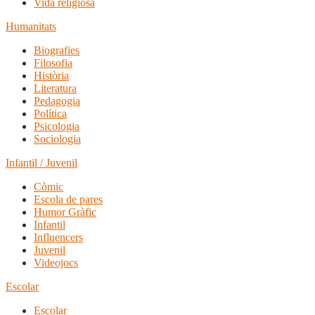
Vida religiosa
Humanitats
Biografies
Filosofia
Història
Literatura
Pedagogia
Política
Psicologia
Sociologia
Infantil / Juvenil
Còmic
Escola de pares
Humor Gràfic
Infantil
Influencers
Juvenil
Videojocs
Escolar
Escolar