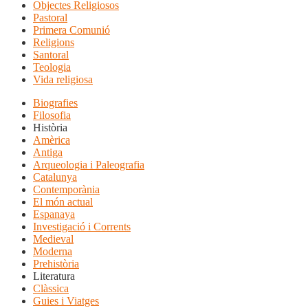
Objectes Religiosos
Pastoral
Primera Comunió
Religions
Santoral
Teologia
Vida religiosa
Biografies
Filosofia
Història
Amèrica
Antiga
Arqueologia i Paleografia
Catalunya
Contemporània
El món actual
Espanaya
Investigació i Corrents
Medieval
Moderna
Prehistòria
Literatura
Clàssica
Guies i Viatges