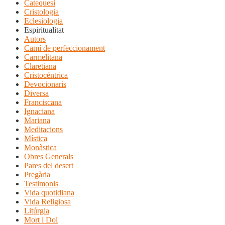
Catequesi
Cristologia
Eclesiologia
Espiritualitat
Autors
Camí de perfeccionament
Carmelitana
Claretiana
Cristocéntrica
Devocionaris
Diversa
Franciscana
Ignaciana
Mariana
Meditacions
Mística
Monàstica
Obres Generals
Pares del desert
Pregària
Testimonis
Vida quotidiana
Vida Religiosa
Litúrgia
Mort i Dol