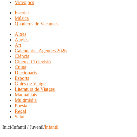
Videojocs
Escolar
Música
Quaderns de Vacances
Altres
Anglès
Art
Calendaris i Agendes 2026
Ciència
Cinema i Televisió
Cuina
Diccionaris
Esports
Guies de Viatge
Literatura de Viatges
Manualitats
Multimèdia
Poesia
Regal
Salut
Inici/Infantil / Juvenil/
Infantil